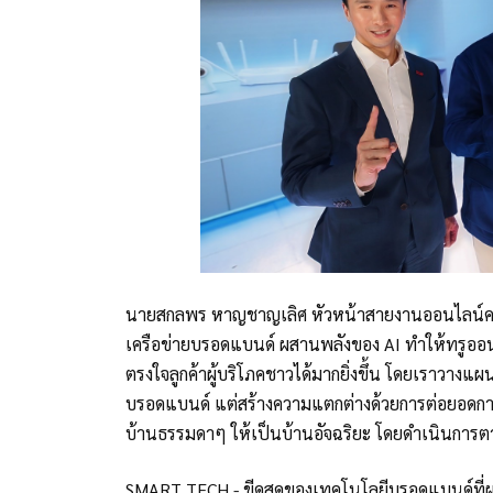
นายสกลพร หาญชาญเลิศ หัวหน้าสายงานออนไลน์คอนเว
เครือข่ายบรอดแบนด์ ผสานพลังของ AI ทำให้ทรูออน
ตรงใจลูกค้าผู้บริโภคชาวได้มากยิ่งขึ้น โดยเราวางแ
บรอดแบนด์ แต่สร้างความแตกต่างด้วยการต่อยอดการ
บ้านธรรมดาๆ ให้เป็นบ้านอัจฉริยะ โดยดำเนินการตา
SMART TECH - ขีดสุดของเทคโนโลยีบรอดแบนด์ที่ผส