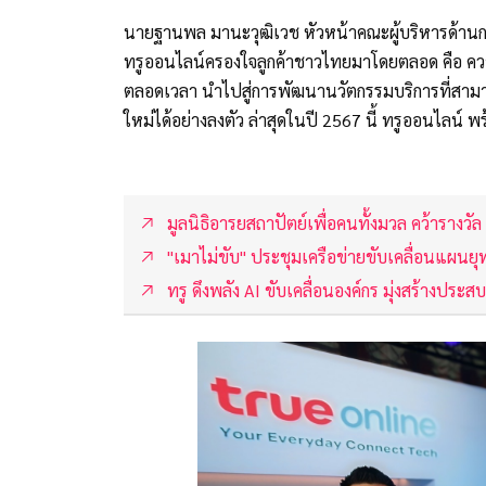
นายฐานพล มานะวุฒิเวช หัวหน้าคณะผู้บริหารด้านการ
ทรูออนไลน์ครองใจลูกค้าชาวไทยมาโดยตลอด คือ ควา
ตลอดเวลา นำไปสู่การพัฒนานวัตกรรมบริการที่สามาร
ใหม่ได้อย่างลงตัว ล่าสุดในปี 2567 นี้ ทรูออนไลน์ 
มูลนิธิอารยสถาปัตย์เพื่อคนทั้งมวล คว้ารางว
"เมาไม่ขับ" ประชุมเครือข่ายขับเคลื่อนแผนย
ทรู ดึงพลัง AI ขับเคลื่อนองค์กร มุ่งสร้างประส