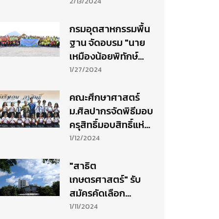
Healthy Together
2/13/2024
ลดสูงสุดกว่า 60%
ตั้งแต่วันนี้ ถึง 31
กรมอุตสาหกรรมพื้น
มีนาคม 2567
ฐาน จัดอบรม "นาย
เหมืองน้อยพิทักษ์
ชุมชน"
1/27/2024
คณะศึกษาศาสตร์
ม.ศิลปากรจัดพิธีมอบ
ครุสิทธิ์มอบสิทธิ์แห่ง
ความเป็นครูให้
1/12/2024
นักศึกษาชั้นปีสุดท้าย
"สาธิต
เกษตรศาสตร์" รับ
สมัครคัดเลือก
นักเรียนเข้าเรียนชั้น
1/11/2024