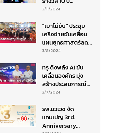
รางวัล 10 ปี
นวัตกรรมการจ้าง
3/11/2024
งานคนพิการ
"เมาไม่ขับ" ประชุม
เครือข่ายขับเคลื่อน
แผนยุทธศาสตร์ลด
ปัจจัยเสี่ยงทางถนน
3/8/2024
ทรู ดึงพลัง AI ขับ
เคลื่อนองค์กร มุ่ง
สร้างประสบการณ์
ลูกค้าระดับเวิลด์
3/7/2024
คลาส
รพ.นวเวช จัด
แคมเปญ 3rd.
Anniversary