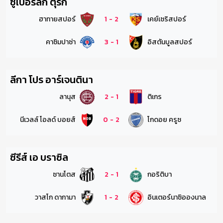
ซูเปอร์ลีก ตุรกี
ฮาทายสปอร์
1
-
2
เคย์เซริสปอร์
คาซิมปาซ่า
3
-
1
อิสตันบูลสปอร์
ลีกา โปร อาร์เจนตินา
ลานุส
2
-
1
ติเกร
นีเวลล์ โอลด์ บอยส์
0
-
2
โกดอย ครูซ
ซีรีส์ เอ บราซิล
ซานโตส
2
-
1
กอริติบา
วาสโก ดากามา
1
-
2
อินเตอร์นาซิอองนาล