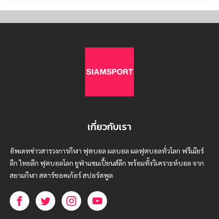
เกี่ยวกับเรา
อัพเดทข่าวสารวงการกีฬา ฟุตบอล ผลบอล ผลฟุตบอลทั่วโลก ฟรีเมียร์
ลีก ไทยลีก ฟุตบอลโลก ยูฟ่าแซมเปี้ยนส์ลีก พร้อมทั้งวิเคราะห์บอล จาก
สยามกีฬา สตาร์ชอคเก้อร์ สปอร์ตพูล