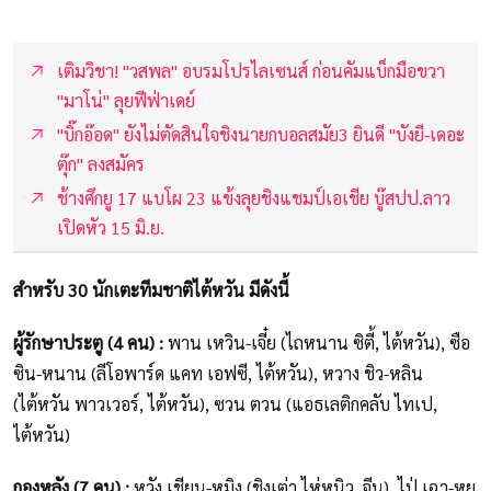
เติมวิชา! "วสพล" อบรมโปรไลเซนส์ ก่อนคัมแบ็กมือขวา
"มาโน่" ลุยฟีฟ่าเดย์
"บิ๊กอ๊อด" ยังไม่ตัดสินใจชิงนายกบอลสมัย3 ยินดี "บังยี-เดอะ
ตุ๊ก" ลงสมัคร
ช้างศึกยู 17 แบโผ 23 แข้งลุยชิงแชมป์เอเชีย บู๊สปป.ลาว
เปิดหัว 15 มิ.ย.
สำหรับ 30 นักเตะทีมชาติไต้หวัน มีดังนี้
ผู้รักษาประตู (4 คน) :
พาน เหวิน-เจี๋ย (ไถหนาน ซิตี้, ไต้หวัน), ซือ
ซิน-หนาน (ลีโอพาร์ด แคท เอฟซี, ไต้หวัน), หวาง ชิว-หลิน
(ไต้หวัน พาวเวอร์, ไต้หวัน), ซวน ตวน (แอธเลติกคลับ ไทเป,
ไต้หวัน)
กองหลัง (7 คน) :
หวัง เชียน-หมิง (ชิงเต่า ไห่หนิว, จีน), ไป่ เฉา-หยู