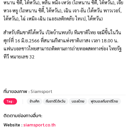
หนาน ซิตี้, ไต้หวัน), หลิน หมิง-เหว่ย (ไถหนาน ซิตี้, ไต้หวัน), เจีย
หวง-หยู (ไถหนาน ซิตี้, ไต้หวัน), เฉิน เจา-อัน (ไต้หวัน พาวเวอร์,
ไต้หวัน), ไฉ่ เหมิง-เฉิน (แอธเลติกคลับ ไทเป, ไต้หวัน)
สำหรับทีมชาติไต้หวัน เปิดบ้านพบกับ ทีมชาติไทย จะมีขึ้นในวีน
ศุกร์ที่ 16 มิ.ย.2566 ที่สนามกีฬาแห่งชาติเกาสง เวลา 18.00 น.
แฟนบอลชาวไทยสามารถติดตามการถ่ายทอดสดทางช่อง ไทยรัฐ
ทีวี หมายเลข 32
ที่มาของภาพ :
Siamsport
Tag :
ช้างศึก
ทีมชาติไต้หวัน
บอลไทย
ฟุตบอลทีมชาติไทย
ติดตามช่องทางอื่นๆ:
Website :
siamsport.co.th