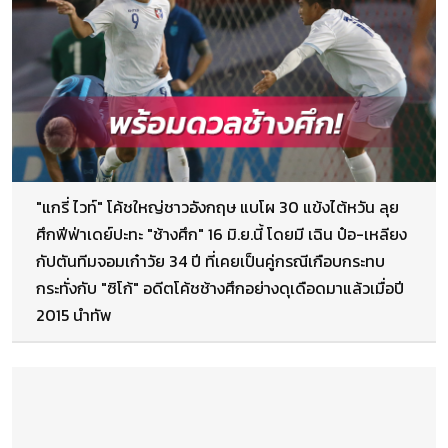
"แกรี่ ไวท์" โค้ชใหญ่ชาวอังกฤษ แบโผ 30 แข้งไต้หวัน ลุย
ศึกฟีฟ่าเดย์ปะทะ "ช้างศึก" 16 มิ.ย.นี้ โดยมี เฉิน ป๋อ-เหลียง
กัปตันทีมจอมเก๋าวัย 34 ปี ที่เคยเป็นคู่กรณีเกือบกระทบ
กระทั่งกับ "ซิโก้" อดีตโค้ชช้างศึกอย่างดุเดือดมาแล้วเมื่อปี
2015 นำทัพ