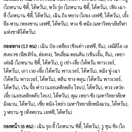
(ไถหนาน ซิตี้, ไต้หวัน), หวัง รุ่ย (ไถหนาน ซิตี้, ไต้หวัน), เฟิง เฉา-
คี่ (ไถหนาน ซิตี้, ไต้หวัน), เฉิน ถิง-หยาง (ไถจง เอฟซี, ไต้หวัน), เจิ้ง
จือ-หวน (หลงซาน เอฟซี, ไต้หวัน), หวง ซิ-หมิง (มหาวิทยาลัยกีฬา
แห่งชาติไต้หวัน)
กองกลาง (13 คน) :
เฉิน ป๋อ-เหลียง (ชิงเต่า เอฟซี, จีน), เอมิลิโอ เอ
สเตเวซ (อีสเทิร์น, ฮ่องกง), วิลเลี่ยม ดอนคิน (เซินเจิ้น, จีน), เหยา
เค่อฉี (ไถหนาน ซิตี้, ไต้หวัน), ถู เช่า-เจี่ย (ไต้หวัน พาวเวอร์,
ไต้หวัน), เกา เวย-เจี๋ย (ไต้หวัน พาวเวอร์, ไต้หวัน), หมิง ซู่-เฉา
(ไต้หวัน พาวเวอร์, ไต้หวัน), หลิน ชาง-หลุน (ไต้หวัน พาวเวอร์,
ไต้หวัน), เวิน จื้อ ห่าว (แอธเลติกคลับ ไทเป, ไต้หวัน), หวง เหว่ย-
เจี๋ย (แอธเลติกคลับ ไทเป, ไต้หวัน), คุณ เหยา-ซิง (มหาวิทยาลัยห
มิงฉวน, ไต้หวัน), เซี่ย หมิง-โหย่ว (มหาวิทยาลัยหมิงฉวน, ไต้หวัน),
วู หยาน-ชู (หังหยวน เอฟซี, ไต้หวัน)
กองหน้า (6 คน) :
เฉิน รุย-จี้ (ไถหนาน ซิตี้, ไต้หวัน), วู ชุน-ชิง (ไถ