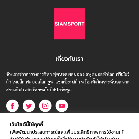
เกี่ยวกับเรา
อัพเดทข่าวสารวงการกีฬา ฟุตบอล ผลบอล ผลฟุตบอลทั่วโลก ฟรีเมียร์
ลีก ไทยลีก ฟุตบอลโลก ยูฟ่าแซมเปี้ยนส์ลีก พร้อมทั้งวิเคราะห์บอล จาก
สยามกีฬา สตาร์ชอคเก้อร์ สปอร์ตพูล
บริษัท สยามสปอร์ต ซินติเคท จำกัด (มหาชน)
เว็บไซต์นี้ใช้คุกกี้
เลขที่ 66/26 - 29 ซอยรามอินทรา 40
เพื่อพัฒนาประสบการณ์และเพิ่มประสิทธิภาพการใช้งานให้
ถนนรามอินทรา แขวงนวลจันทร์