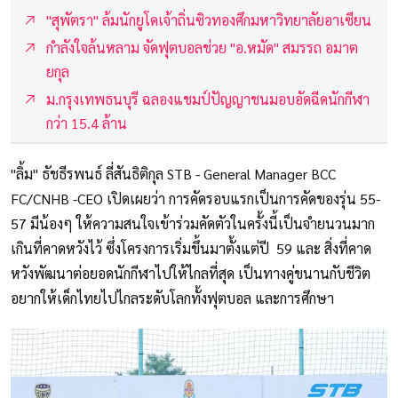
"สุพัตรา" ล้มนักยูโดเจ้าถิ่นซิวทองศึกมหาวิทยาลัยอาเซียน
กำลังใจล้นหลาม จัดฟุตบอลช่วย "อ.หมัด" สมรรถ อมาต
ยกุล
ม.กรุงเทพธนบุรี ฉลองแชมป์ปัญญาชนมอบอัดฉีดนักกีฬา
กว่า 15.4 ล้าน
"ลิ้ม" ธัชธีรพนธ์ ลี่สันธิติกุล STB - General Manager BCC
FC/CNHB -CEO เปิดเผยว่า การคัดรอบแรกเป็นการคัดของรุ่น 55-
57 มีน้องๆ ให้ความสนใจเข้าร่วมคัดตัวในครั้งนี้เป็นจำยนวนมาก
เกินที่คาดหวังไว้ ซึ่งโครงการเริ่มขึ้นมาตั้งแต่ปี 59 และ สิ่งที่คาด
หวังพัฒนาต่อยอดนักกีฬาไปให้ไกลที่สุด เป็นทางคู่ขนานกับชีวิต
อยากให้เด็กไทยไปไกลระดับโลกทั้งฟุตบอล และการศึกษา