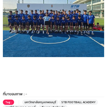
ที่มาของภาพ :
-
Tag :
มหาวิทยาลัยกรุงเทพธนบุรี
STB FOOTBALL ACADEMY