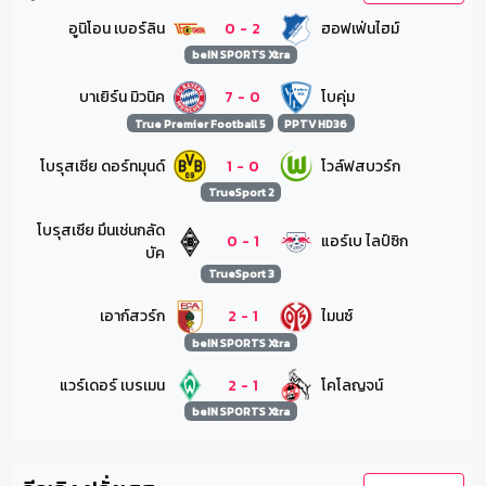
อูนิโอน เบอร์ลิน
0
-
2
ฮอฟเฟ่นไฮม์
beIN SPORTS Xtra
บาเยิร์น มิวนิค
7
-
0
โบคุ่ม
True Premier Football 5
PPTV HD36
โบรุสเซีย ดอร์ทมุนด์
1
-
0
โวล์ฟสบวร์ก
TrueSport 2
โบรุสเซีย มึนเช่นกลัด
0
-
1
แอร์เบ ไลป์ซิก
บัค
TrueSport 3
เอาก์สวร์ก
2
-
1
ไมนซ์
beIN SPORTS Xtra
แวร์เดอร์ เบรเมน
2
-
1
โคโลญจน์
beIN SPORTS Xtra