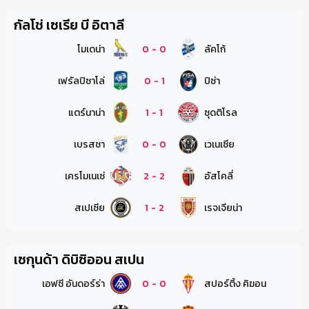
กัลโช่ เซเรีย บี อิตาลี
โมเดน่า
0
-
0
ลัคโก้
เฟรัลปิซาโล่
0
-
1
ปิซ่า
แตร์นาน่า
1
-
1
ซุดติโรล
เบรสชา
0
-
0
เวเนเซีย
เครโมเนเซ่
2
-
2
อัสโคลี่
สเปเซีย
1
-
2
เรจเจียน่า
เซกุนด้า ดิบิซิออน สเปน
เอฟซี อันดอร์ร่า
0
-
0
สปอร์ติ้ง คิฆอน