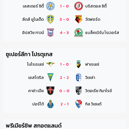
เลสเตอร์ ซิตี้
1
-
0
บริสตอล ซิตี้
ลีดส์ ยูไนเต็ด
3
-
0
วัตฟอร์ด
อิปสวิช ทาวน์
4
-
3
แบล็คเบิร์น โรเวอร์ส
ซูเปอร์ลีกา โปรตุเกส
โมไรเรนเซ่
1
-
0
ฟาเรนเซ่
เอสโตริล
2
-
2
วิเซล่า
คาซ่า เปีย
0
-
0
วิตอเรีย กิมาไรช์
ปอร์โต้
2
-
1
กิล วิเซนต์
พรีเมียร์ชิพ สกอตแลนด์