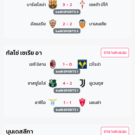
บาร์เซโลน่า
3
-
2
เซลต้า บีโก้
beIN SPORTS 3
อัลเมเรีย
2
-
2
บาเลนเซีย
beIN SPORTS 3
กัลโช่ เซเรีย อา
ตารางคะแนน
เอซี มิลาน
1
-
0
เวโรน่า
beIN SPORTS 1
ซาสซูโอโล่
4
-
2
ยูเวนตุส
beIN SPORTS 1
ลาซิโอ
1
-
1
มอนซ่า
beIN SPORTS 1
บุนเดสลีกา
ตารางคะแนน