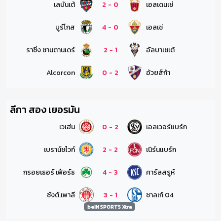
เลบันเต้
2
-
0
เอลเดนเซ่
บูร์โกส
4
-
0
เอลเช่
ราซิ่ง ซานตานเดร์
2
-
1
อัลบาเซเต้
Alcorcon
0
-
2
อ้วยส์ก้า
ลีกา สอง เยอรมัน
เวเฮ่น
0
-
2
เอลเวอร์แบร์ก
เบราน์ชไวก์
2
-
2
เนิร์นแบร์ก
กรอยเธอร์ เฟือร์ธ
4
-
3
คาร์ลสรูห์
ซังต์.เพาลี
3
-
1
ชาลเก้ 04
beIN SPORTS Xtra