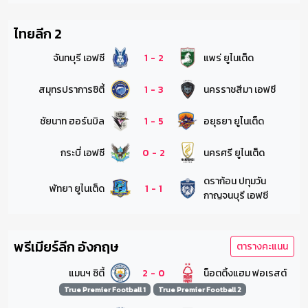
ไทยลีก 2
จันทบุรี เอฟซี
1
-
2
แพร่ ยูไนเต็ด
สมุทรปราการซิตี้
1
-
3
นครราชสีมา เอฟซี
ชัยนาท ฮอร์นบิล
1
-
5
อยุธยา ยูไนเต็ด
กระบี่ เอฟซี
0
-
2
นครศรี ยูไนเต็ด
ดราก้อน ปทุมวัน
พัทยา ยูไนเต็ด
1
-
1
กาญจนบุรี เอฟซี
พรีเมียร์ลีก อังกฤษ
ตารางคะแนน
แมนฯ ซิตี้
2
-
0
น็อตติ้งแฮม ฟอเรสต์
True Premier Football 1
True Premier Football 2