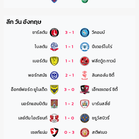
ลีก วัน อังกฤษ
ชาร์ลตัน
3
-
1
วีคอมบ์
โบลตัน
1
-
1
ปีเตอร์โบโร่
เบอร์ตัน
1
-
1
ฟลีตวู้ด ทาวน์
พอร์ทสมัธ
2
-
1
ลินคอล์น ซิตี้
อ็อกซ์ฟอร์ด ยูไนเต็ด
3
-
0
เอ็กเซเตอร์ ซิตี้
นอร์ทแฮมป์ตัน
1
-
2
บาร์นสลี่ย์
เลย์ตัน โอเรียนท์
1
-
0
ชรูว์สบิวรี่
เชลท์แน่ม
0
-
3
สตีฟเนจ