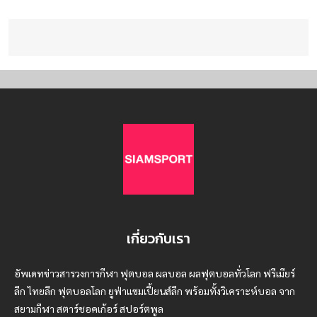
เกี่ยวกับเรา
อัพเดทข่าวสารวงการกีฬา ฟุตบอล ผลบอล ผลฟุตบอลทั่วโลก ฟรีเมียร์
ลีก ไทยลีก ฟุตบอลโลก ยูฟ่าแซมเปี้ยนส์ลีก พร้อมทั้งวิเคราะห์บอล จาก
สยามกีฬา สตาร์ชอคเก้อร์ สปอร์ตพูล