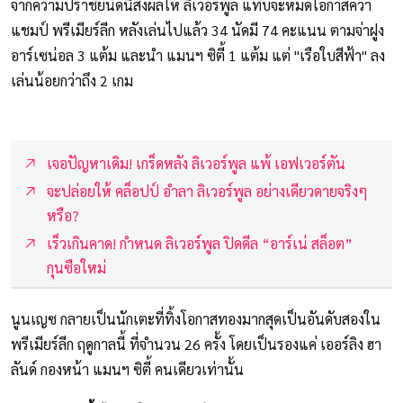
จากความปราชัยนัดนี้ส่งผลให้ ลิเวอร์พูล แทบจะหมดโอกาสคว้า
แชมป์ พรีเมียร์ลีก หลังเล่นไปแล้ว 34 นัดมี 74 คะแนน ตามจ่าฝูง
อาร์เซน่อล 3 แต้ม และนำ แมนฯ ซิตี้ 1 แต้ม แต่ "เรือใบสีฟ้า" ลง
เล่นน้อยกว่าถึง 2 เกม
เจอปัญหาเดิม! เกร็ดหลัง ลิเวอร์พูล แพ้ เอฟเวอร์ตัน
จะปล่อยให้ คล็อปป์ อำลา ลิเวอร์พูล อย่างเดียวดายจริงๆ
หรือ?
เร็วเกินคาด! กำหนด ลิเวอร์พูล ปิดดีล “อาร์เน่ สล็อต”
กุนซือใหม่
นูนเญซ กลายเป็นนักเตะที่ทิ้งโอกาสทองมากสุดเป็นอันดับสองใน
พรีเมียร์ลีก ฤดูกาลนี้ ที่จำนวน 26 ครั้ง โดยเป็นรองแค่ เออร์ลิง ฮา
ลันด์ กองหน้า แมนฯ ซิตี้ คนเดียวเท่านั้น