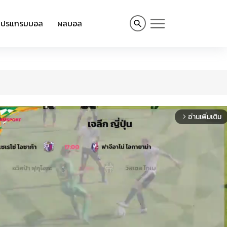
โปรแกรมบอล
ผลบอล
อ่านเพิ่มเติม
arrow_forward_ios