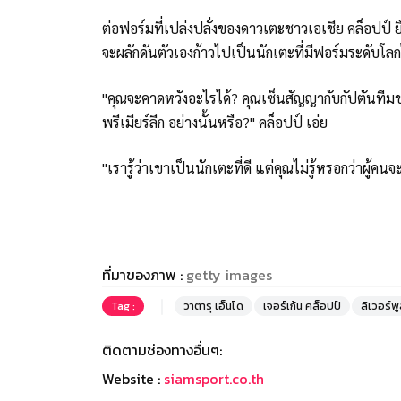
ต่อฟอร์มที่เปล่งปลั่งของดาวเตะชาวเอเชีย คล็อปป์ ยืนย
จะผลักดันตัวเองก้าวไปเป็นนักเตะที่มีฟอร์มระดับโลก
"คุณจะคาดหวังอะไรได้? คุณเซ็นสัญญากับกัปตันทีมชา
พรีเมียร์ลีก อย่างนั้นหรือ?" คล็อปป์ เอ่ย
"เรารู้ว่าเขาเป็นนักเตะที่ดี แต่คุณไม่รู้หรอกว่าผู้ค
ที่มาของภาพ :
getty images
Tag :
วาตารุ เอ็นโด
เจอร์เก้น คล็อปป์
ลิเวอร์พ
ติดตามช่องทางอื่นๆ:
Website :
siamsport.co.th