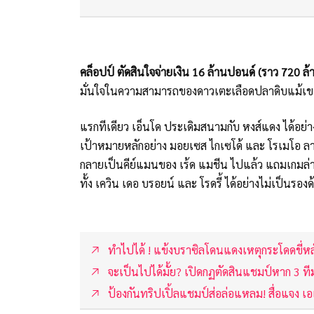
คล็อปป์ ตัดสินใจจ่ายเงิน 16 ล้านปอนด์ (ราว 720 ล้
มั่นใจในความสามารถของดาวเตะเลือดปลาดิบแม้เขาจ
แรกทีเดียว เอ็นโด ประเดิมสนามกับ หงส์แดง ได้อย่
เป้าหมายหลักอย่าง มอยเซส ไกเซโด้ และ โรเมโอ ลาเ
กลายเป็นคีย์แมนของ เร้ด แมชีน ไปแล้ว แถมเกมล่าสุ
ทั้ง เควิน เดอ บรอยน์ และ โรดรี้ ได้อย่างไม่เป็นรองด
ทำไปได้ ! แข้งบราซิลโดนแดงเหตุกระโดดขี่หลัง
จะเป็นไปได้มั้ย? เปิดกฏตัดสินแชมป์หาก 3 ทีม
ป้องกันทริปเปิ้ลแชมป์ส่อล่อแหลม! สื่อแจง