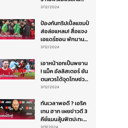
แต้ม-ผลต่างประตู
3/12/2024
เท่ากัน
ป้องกันทริปเปิ้ลแชมป์
ส่อล่อแหลม! สื่อแจง
เอแดร์ซอน พักนาน
แค่ไหน
3/12/2024
เอาหน้าอกเป็นพยาน
! แม็ค อัลลิสเตอร์ ยัน
ตนควรได้จุดโทษช่วง
ทดเจ็บ
3/12/2024
ทันเวลาพอดี ? เอริค
เทน ฮาก เผยข่าวดี 3
คีย์แมนลุ้นฟิตปะทะ
ลิเวอร์พูล
3/11/2024