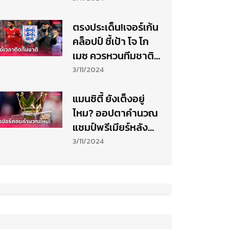
ตรงประเด็น!เจอร์เก้น
คล็อปป์ ชี้เป้า โจ โก
เมซ ควรหวนทีมชาติ
อังกฤษ
3/11/2024
แมนซิตี้ ยังเต็งอยู่
ไหม? ออปตาคำนวณ
แชมป์พรีเมียร์หลัง
อาร์เซน่อล ขึ้นจ่าฝูง
3/11/2024