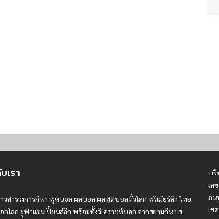
กับเรา
บริ
เลข
ถนน
่าวสารวงการกีฬา ฟุตบอล ผลบอล ผลฟุตบอลทั่วโลก ฟรีเมียร์ลีก ไทย
เขต
อลโลก ยูฟ่าแซมเปี้ยนส์ลีก พร้อมทั้งวิเคราะห์บอล จากสยามกีฬา ส