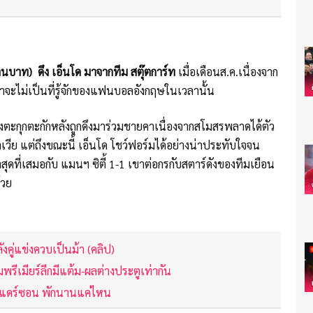
านบาท) ดึง เอ็นโด มาจากทีม สตุ๊ตการ์ท
เมื่อเดือนส.ค.เนื่องจาก
ะไม่เป็นที่รู้จักของแฟนบอลอังกฤษในเวลานั้น
างตะกุกตะกักหลังถูกดึงมาร่วมชายคาเนื่องจากสโมสรพลาดได้ตัว
วีย แต่ถึงขณะนี้ เอ็นโด โชว์ฟอร์มได้อย่างน่าประทับใจจน
ดที่เสมอกับ แมนฯ ซิตี้ 1-1 เขาต่อกรกับสตาร์ดังของทีมเยือน
้วย
คู่แข่งควบเป็นม้า (คลิป)
พรีเมียร์ลีกมีแต้ม-ผลต่างประตูเท่ากัน
 เอแดร์ซอน พักนานแค่ไหน