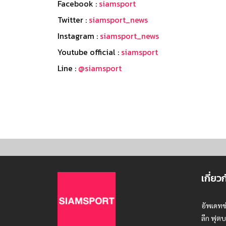
Facebook :
siamsport
Twitter :
siamsport_news
Instagram :
siamsport_news
Youtube official :
siamsport
Line :
@siamsport
เกี่ยว
อัพเดทข
ลีก ฟุตบ