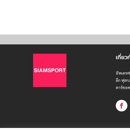
เกี่ยว
อัพเดทข
ลีก ฟุตบ
ตาร์ชอค