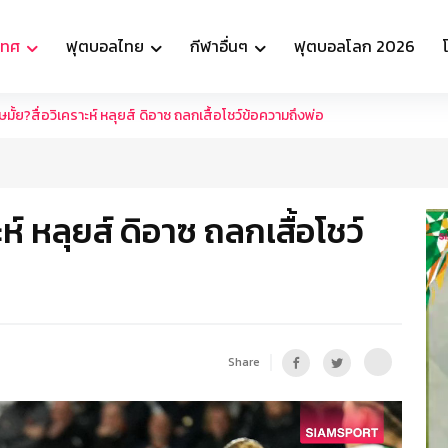
เทศ
ฟุตบอลไทย
กีฬาอื่นๆ
ฟุตบอลโลก 2026
ั้ย?สื่อวิเคราะห์ หลุยส์ ดิอาซ ถลกเสื้อโชว์ข้อความถึงพ่อ
ห์ หลุยส์ ดิอาซ ถลกเสื้อโชว์
Share