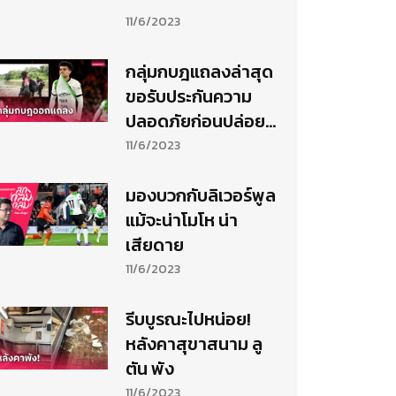
11/6/2023
กลุ่มกบฎแถลงล่าสุด
ขอรับประกันความ
ปลอดภัยก่อนปล่อย
พ่อ หลุยส์ ดิอาซ
11/6/2023
มองบวกกับลิเวอร์พูล
แม้จะน่าโมโห น่า
เสียดาย
11/6/2023
รีบบูรณะไปหน่อย!
หลังคาสุขาสนาม ลู
ตัน พัง
11/6/2023