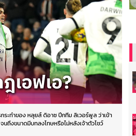
รกระทำของ หลุยส์ ดิอาซ ปีกทีม ลิเวอร์พูล ว่าเข้า
นถึงขนาดมีบทลงโทษหรือไม่หลังเจ้าตัวโชว์