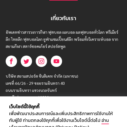
เกี่ยวกับเรา
อัพเดทข่าวสารวงการกีฬา ฟุตบอล ผลบอล ผลฟุตบอลทั่วโลก ฟรีเมียร์
ลีก ไทยลีก ฟุตบอลโลก ยูฟ่าแซมเปี้ยนส์ลีก พร้อมทั้งวิเคราะห์บอล จาก
สยามกีฬา สตาร์ชอคเก้อร์ สปอร์ตพูล
บริษัท สยามสปอร์ต ซินติเคท จำกัด (มหาชน)
เลขที่ 66/26 - 29 ซอยรามอินทรา 40
ถนนรามอินทรา แขวงนวลจันทร์
เขตบึงกุ่ม กรุงเทพฯ 10230
เว็บไซต์นี้ใช้คุกกี้
โทร : 02-5088-000
เพื่อพัฒนาประสบการณ์และเพิ่มประสิทธิภาพการใช้งานให้
อีเมล์ :
webmaster@siamsport.co.th
กับผู้ใช้ ท่านตกลงใช้คุกกี้เพื่อใช้งานเว็บไซต์นี้ต่อไป
อ่าน
เว็บไซต์ : www.siamsport.co.th