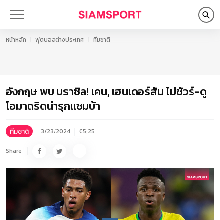
หน้าหลัก
ฟุตบอลต่างประเทศ
ทีมชาติ
อังกฤษ พบ บราซิล! เคน, เฮนเดอร์สัน ไม่ชัวร์-ดู
โอมาดริดนำรุกแซมบ้า
ทีมชาติ
3/23/2024
05:25
Share