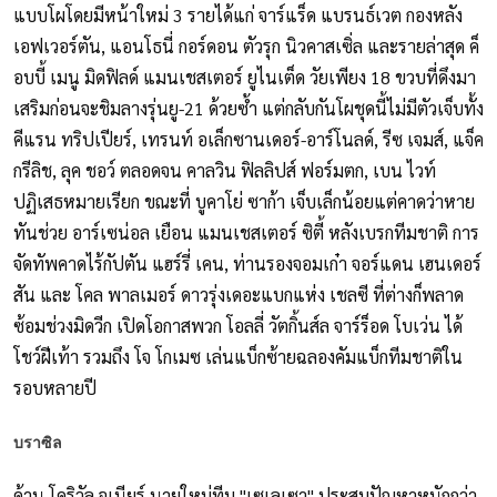
แบบโผโดยมีหน้าใหม่ 3 รายได้แก่ จาร์แร็ด แบรนธ์เวต กองหลัง
เอฟเวอร์ตัน, แอนโธนี่ กอร์ดอน ตัวรุก นิวคาสเซิ่ล และรายล่าสุด ค็
อบบี้ เมนู มิดฟิลด์ แมนเชสเตอร์ ยูไนเต็ด วัยเพียง 18 ขวบที่ดึงมา
เสริมก่อนจะชิมลางรุ่นยู-21 ด้วยซ้ำ แต่กลับกันโผชุดนี้ไม่มีตัวเจ็บทั้ง
คีแรน ทริปเปียร์, เทรนท์ อเล็กซานเดอร์-อาร์โนลด์, รีซ เจมส์, แจ็ค
กรีลิช, ลุค ชอว์ ตลอดจน คาลวิน ฟิลลิปส์ ฟอร์มตก, เบน ไวท์
ปฏิเสธหมายเรียก ขณะที่ บูคาโย่ ซาก้า เจ็บเล็กน้อยแต่คาดว่าหาย
ทันช่วย อาร์เซน่อล เยือน แมนเชสเตอร์ ซิตี้ หลังเบรกทีมชาติ การ
จัดทัพคาดไร้กัปตัน แฮร์รี่ เคน, ท่านรองจอมเก๋า จอร์แดน เฮนเดอร์
สัน และ โคล พาลเมอร์ ดาวรุ่งเดอะแบกแห่ง เชลซี ที่ต่างก็พลาด
ซ้อมช่วงมิดวีก เปิดโอกาสพวก โอลลี่ วัตกิ้นส์ล จาร์ร็อด โบเว่น ได้
โชว์ฝีเท้า รวมถึง โจ โกเมซ เล่นแบ็กซ้ายฉลองคัมแบ็กทีมชาติใน
รอบหลายปี
บราซิล
ด้าน โดริวัล จูเนียร์ นายใหม่ทีม "เซเลเซา" ประสบปัญหาหนักกว่า