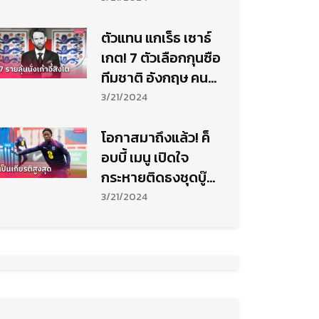
ตัวแทน แกเร็ธ เซาธ์
เกต! 7 ตัวเลือกกุนซือ
ทีมชาติ อังกฤษ คน
ใหม่
3/21/2024
โอกาสมาถึงแล้ว! ค็
อบบี้ เมนู เปิดใจ
กระหายติดธงชุดบู๊
ยูโร 2024
3/21/2024