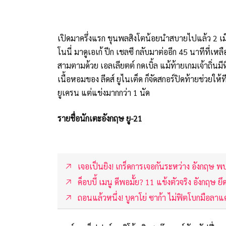
เปิดมาครึ่งแรก ขุนพลสิงโตน้อยนำสบายไปแล้ว 2 เม็ดจา
โนนี่ มาดูเอเก้ ปีก เชลซี กลับมาต่ออีก 45 นาทีที่เหล
สามตามด้วย เอลเลียตต์ กดเบิ้ล แม้ท้ายเกมเจ้าถิ่นมีหื
เนื้อหอมของ ลีดส์ ยูไนเต็ด ก็จัดสกอร์ปิดท้ายช่วยให้ท
ยูเครน แต่แข่งมากกว่า 1 นัด
รายชื่อนักเตะอังกฤษ ยู-21
เจอเป็นยิง! เกร็ดการเจอกันระหว่าง อังกฤษ พ
ค็อบบี้ เมนู ดีพอมั้ย? 11 แข้งตัวจริง อังกฤษ ย
ถอนแล้วหนึ่ง! บูคาโย่ ซาก้า ไม่ฟิตโบกมือลา