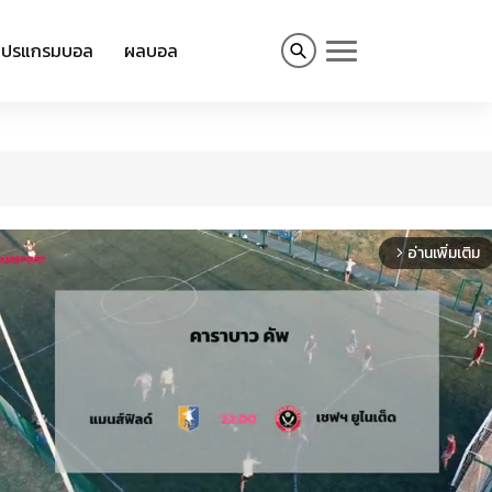
โปรแกรมบอล
ผลบอล
อ่านเพิ่มเติม
arrow_forward_ios