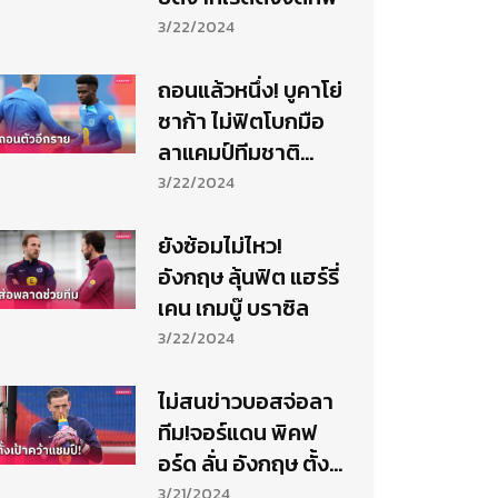
3/22/2024
ถอนแล้วหนึ่ง! บูคาโย่
ซาก้า ไม่ฟิตโบกมือ
ลาแคมป์ทีมชาติ
อังกฤษ
3/22/2024
ยังซ้อมไม่ไหว!
อังกฤษ ลุ้นฟิต แฮร์รี่
เคน เกมบู๊ บราซิล
3/22/2024
ไม่สนข่าวบอสจ่อลา
ทีม!จอร์แดน พิคฟ
อร์ด ลั่น อังกฤษ ตั้ง
เป้าซิวแชมป์ยูโร
3/21/2024