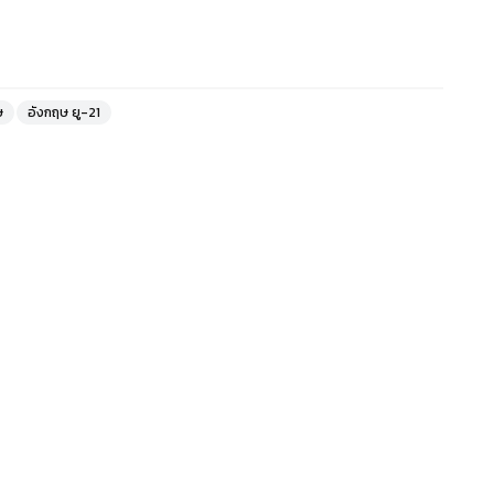
ษ
อังกฤษ ยู-21