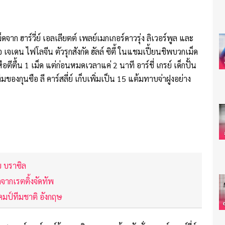
ก ฮาร์วี่ย์ เอลเลียตต์ เพลย์เมกเกอร์ดาวรุ่ง ลิเวอร์พูล และ
ือ เจเดน ไฟโลจีน ตัวรุกสังกัด ฮัลล์ ซิตี้ ในแชมเปี้ยนชิพบวกเม็ด
อตีตื้น 1 เม็ด แต่ก่อนหมดเวลาแค่ 2 นาที อาร์ชี่ เกรย์ เด็กปั้น
ีมของกุนซือ ลี คาร์สลี่ย์ เก็บเพิ่มเป็น 15 แต้มทาบจ่าฝูงอย่าง
บ บราซิล
ึดจากเรตติ้งจัดทัพ
แคมป์ทีมชาติ อังกฤษ