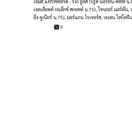
เจมส์ แทร็ฟฟอร์ด - ริโก้ ลูอิส (บรู๊ค นอร์ตัน-คัฟฟี่ น.83
เอลเลียตต์ (อเล็กซ์ สกอตต์ น.75), ไทเลอร์ มอร์ตัน, เจ
ลิ่ง-จูเนียร์ น.75), มอร์แกน โรเจอร์ส, เจเดน ไฟโลจีน