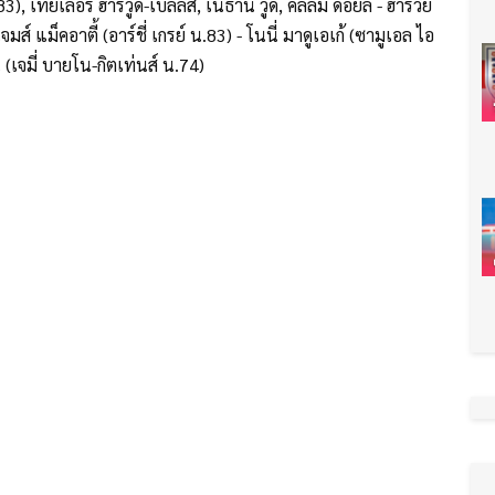
), เทย์เลอร์ ฮาร์วู้ด-เบลลิส, เนธาน วู้ด, คัลลั่ม ดอยล์ - ฮาร์วี่ย์
มส์ แม็คอาตี้ (อาร์ชี่ เกรย์ น.83) - โนนี่ มาดูเอเก้ (ซามูเอล ไอ
 (เจมี่ บายโน-กิตเท่นส์ น.74)