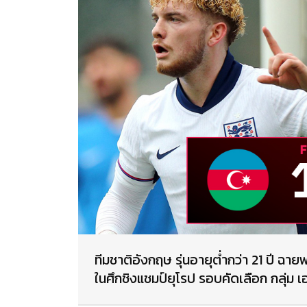
ทีมชาติอังกฤษ รุ่นอายุต่ำกว่า 21 ปี ฉ
ในศึกชิงแชมป์ยุโรป รอบคัดเลือก กลุ่ม เอฟ เ