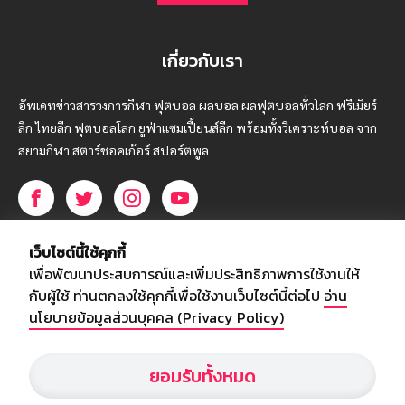
เกี่ยวกับเรา
อัพเดทข่าวสารวงการกีฬา ฟุตบอล ผลบอล ผลฟุตบอลทั่วโลก ฟรีเมียร์
ลีก ไทยลีก ฟุตบอลโลก ยูฟ่าแซมเปี้ยนส์ลีก พร้อมทั้งวิเคราะห์บอล จาก
สยามกีฬา สตาร์ชอคเก้อร์ สปอร์ตพูล
บริษัท สยามสปอร์ต ซินติเคท จำกัด (มหาชน)
เว็บไซต์นี้ใช้คุกกี้
เลขที่ 66/26 - 29 ซอยรามอินทรา 40
เพื่อพัฒนาประสบการณ์และเพิ่มประสิทธิภาพการใช้งานให้
ถนนรามอินทรา แขวงนวลจันทร์
กับผู้ใช้ ท่านตกลงใช้คุกกี้เพื่อใช้งานเว็บไซต์นี้ต่อไป
อ่าน
เขตบึงกุ่ม กรุงเทพฯ 10230
นโยบายข้อมูลส่วนบุคคล (Privacy Policy)
โทร : 02-5088-000
ยอมรับทั้งหมด
อีเมล์ :
webmaster@siamsport.co.th
เว็บไซต์ : www.siamsport.co.th