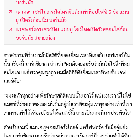
บอร์นมัธ
เด เคอา เซฟไม่เกรงใจใคร,ผีแต้มเท่าท็อปโฟร์! 5 ข้อ แมน
ยู เปิดรังต้อนนิ่ม บอร์นมัธ
แรชฟอร์ดกระซวกปิด! แมนยู โชว์โหดเปิดรังหลอนไล่ต้อน
บอร์นมัธ สบายเกือก
จากคำถามที่ว่าเขามักมีสถิติที่ยอดเยี่ยมเวลาที่เจอกับ เอฟเวอร์ตัน
นั้น เรื่องนี้ มาร์กซิยาล กล่าวว่า "ผมต้องยอมรับว่ามันไม่ใช่สิ่งที่ผม
สนใจเลย แต่พวกคุณพูกถูก ผมมีสถิติที่ดีเยี่ยมเวลาที่พบกับ เอฟ
เวอร์ตัน"
"ผมจะทำทุกอย่างเพื่อรักษาสถิติแบบนั้นเอาไว้ แน่นอนว่า นี่ไม่ใช่
แมตช์ที่ง่ายเอาซะเลย มันขึ้นอยู่กับเราที่จะทุ่มเททุกอย่างเท่าที่เรา
สามารถทำได้เพื่อเปลี่ยนให้แมตช์นี้กลายเป็นเกมที่เราประทับใจ"
สำหรับเกมนี้ แมนฯ ยูฯ จะเปิดรังโอลด์ แทร็ฟฟอร์ด รับมือคู่แข่ง
โดย มาร์กซิยาล ยอมรับว่าเหล่าสาวก "เร้ด อาร์มี่" จะช่วยทำให้ทีม