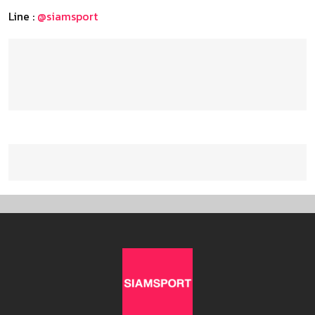
Line :
@siamsport