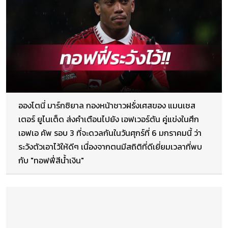
อองโตนี่ มาร์กซิยาล กองหน้าชาวฝรั่งเศสของ แมนเชส
เตอร์ ยูไนเต็ด ส่งคำเตือนไปยัง เอฟเวอร์ตัน คู่แข่งในศึก
เอฟเอ คัพ รอบ 3 ที่จะดวลกันในวันศุกร์ที่ 6 มกราคมนี้ ว่า
ระวังตัวเอาไว้ให้ดีๆ เนื่องจากตนมีสถิติที่ดีเยี่ยมเวลาที่พบ
กับ "ทอฟฟี่สีน้ำเงิน"