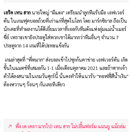
เอริค เทน ฮาก
นายใหญ่ "ผีแดง" เตรียมนำลูกทีมรับมือ เอฟเวอร์
ตัน ในเกมฟุตบอลถ้วยที่เก่าแก่ที่สุดในโลก โดย มาร์กซิยาล ถือเป็น
นักเตะที่ทำผลงานได้ดีเยี่ยมเวลาที่เจอกับทีมดังแห่งลุ่มแม่น้ำเมอร์
ซี่ย์ เพราะเขายิงประตูใส่พวกเขาได้มากกว่าทีมอื่นๆ จำนวน 7
ประตูจาก 14 เกมที่ได้ปะทะแข้งกัน
เกมล่าสุดที่ "พี่หมาก" ส่งบอลเข้าไปซุกก้นตาข่าย เอฟเวอร์ตัน เกิด
ขึ้นในแมตช์ที่เสมอกัน 1-1 เมื่อเดือนตุลาคม 2021 และถ้าหากเจ้า
ตัวได้ลงสนามในเกมวันศุกร์นี้ นั่นคงทำให้แนวรับ "ทอฟฟี่สีน้ำเงิน"
ต้องหวานๆ ร้อนๆ กันเลยทีเดียว
พึ่ง เด เคอา มากไป! เทน ฮาก ไม่ปลื้มฟอร์ม แมนยู แม้ถล่ม