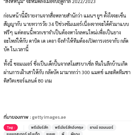
"สิงห์หนุ่ม" จะหมดลงเมื่อจบฤดูกาล 2022/2023
ก่อนหน้านี้มีรายงานจากสื่อหลายสำนักว่า แมนฯ ยูฯ ตั้งใจจะเซ็น
สัญญากับ นายทวารวัย 34 ปีช่วงซัมเมอร์เนื่องจากจะได้ตัวมาแบบ
ฟรีๆ แต่ตอนนี้พวกเขาจำเป็นต้องหาโกลคนใหม่เพื่อเป็นยาง
อะไหล่ให้กับ ดาบิด เด เคอา จึงทำให้ทีมต้องเปิดการเจรจากับ กลัด
บัค ในเวลานี้
ทั้งนี้ ซอมเมอร์ ซึ่งเป็นเด็กปั้นจากสโมสรบาเซิ่ล ทีมในลีกบ้านเกิด
ผ่านการเฝ้าเสาให้กับ กลัดบัค มามากกว่า 300 แมตช์ และติดทีมชา
ติสวิตเซอร์แลนด์ 80 เกม
ที่มาของภาพ :
gettyimages.ae
Tag :
พรีเมียร์ลีก
พรีเมียร์ลีกอังกฤษ
ยานน์ ซอมเมอร์
แมนเชสเตอร์ ยูไนเต็ด
แมนยู
ผี
ผีแดง