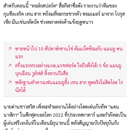
สำหรับตอนนี้ "ทอล์กสปอร์ต" สื่อกีฬาชื่อดัง รายงานว่าทีมของ
กุนซือเอริค เทน ฮาก พร้อมที่จะกระชากตัว ซอมเมอร์ มาจาก โบรุส
เซีย มึนเช่นกลัดบัค ช่วงตลาดพ่อค้าแข้งฤดูหนาว
หายหน้าไป 10 สัปดาห์!ซานโช่ คัมแบ็คซ้อมกับ แมนยู หน
แรก
ครึ่งแรกทรงอย่างแบด,แรชฟอร์ด ใจถึงพึ่งได้! 5 ข้อ แมนยู
บุกเฉือน วูล์ฟส์ ทิ้งทวนปีเสือ
หลักฐานตำตา!แฟนแมนยูอึ้ง เทน ฮาก พูดจริงไม่คิดโละ โร
นัลโด้
นายด่านชาวสวิส เพิ่งจะทำผลงานได้อย่างโดดเด่นกับทัพ "แดน
นาฬิกา" ในศึกฟุตบอลโลก 2022 ที่ประเทศกาตาร์ และกำลังจะเป็น
ผู้เล่นฟรีเอเจ้นท์ในเดือนมิถุนายนนี้ หลังสัญญาฉบับปัจจุบันกับ