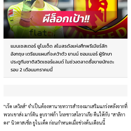
แมนเชสเตอร์ ยูไนเต็ด สโมสรดังแห่งศึกพรีเมียร์ลีก
อังกฤษ เตรียมแผนที่จะคว้าตัว ยานน์ ซอมเมอร์ ผู้รักษา
ประตูทีมชาติสวิตเซอร์แลนด์ ในช่วงตลาดซื้อขายนักเตะ
รอบ 2 เดือนมกราคมนี้
"เร้ด เดวิลส์" จำเป็นต้องหานายทวารสำรองมาเสริมแกร่งหลังจากที่
พวกเขาส่ง มาร์ติน ดูบราฟก้า โกลชาวสโลวาเกีย คืนให้กับ "สาลิกา
ดง" นิวคาสเซิ่ล ยูไนเต็ด ก่อนกำหนดเมื่อช่วงต้นเดือนนี้