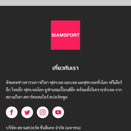
เกี่ยวกับเรา
อัพเดทข่าวสารวงการกีฬา ฟุตบอล ผลบอล ผลฟุตบอลทั่วโลก ฟรีเมียร์
ลีก ไทยลีก ฟุตบอลโลก ยูฟ่าแซมเปี้ยนส์ลีก พร้อมทั้งวิเคราะห์บอล จาก
สยามกีฬา สตาร์ชอคเก้อร์ สปอร์ตพูล
บริษัท สยามสปอร์ต ซินติเคท จำกัด (มหาชน)