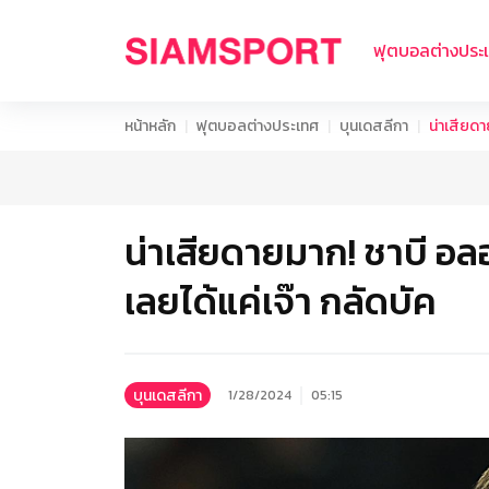
ฟุตบอลต่างประ
หน้าหลัก
ฟุตบอลต่างประเทศ
บุนเดสลีกา
น่าเสียดาย
น่าเสียดายมาก! ชาบี อลอนโ
เลยได้แค่เจ๊า กลัดบัค
บุนเดสลีกา
1/28/2024
05:15