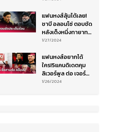
เวอร์คูเซ่น
แฟนหงส์ลุ้นได้เลย!
ชาบี อลอนโซ่ ตอบชัด
หลังเต็งหนึ่งทายาท
เจอร์เก้น คล็อปป์
1/27/2024
แฟนหงส์อยากได้
ใคร!5แคนดิเดตคุม
ลิเวอร์พูล ต่อ เจอร์
เก้น คล็อปป์
1/26/2024