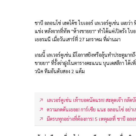
ชาบี อลอนโซ่ เฮดโค้ช ไบเออร์ เลเวอร์คูเซ่น เผยว่
แข่ง หลังจากที่ทัพ "ห้างขายยา" ทำได้แค่เปิดรัง ไบอ
เยอรมนี เมื่อวันเสาร์ที่ 27 มกราคม ที่ผ่านมา
เกมนี้ เลเวอร์คูเซ่น มีโอกาสยิงหรือลุ้นทำประตูมากถึ
ขายยา" ที่รั้งจ่าฝูงในตารางคะแนน บุนเดสลีกา ได้เพ
วนิค ทีมอันดับสอง 2 แต้ม
เลเวอร์คูเซ่น เท้าบอดนัดแรก! สะดุดเจ๊า กลัดบั
ความกดดันเยอะ! การ์เซีย แนะ อลอนโซ่ อย่าเพ
มีครบทุกอย่างที่ต้องการ! 5 เหตุผลที่ ชาบี อล