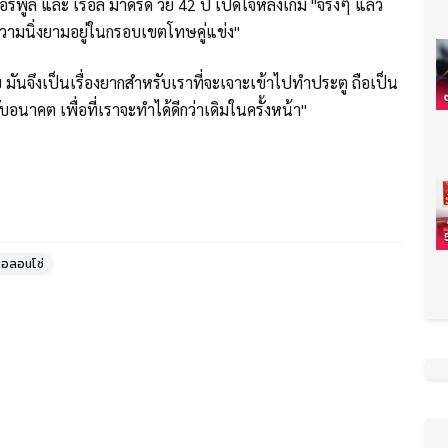
อร์พูล และ เรอัล มาดริด วัย 42 ปี เปิดใจหลังเกม "จริงๆ แล้ว
วามนิ่งยามอยู่ในกรอบเขตโทษคู่แข่ง"
 มันจึงเป็นเรื่องยากสำหรับเราที่จะเจาะเข้าไปทำประตู ถือเป็น
อนาคต เพื่อที่เราจะทำได้ดีกว่าเดิมในครั้งหน้า"
 อลอนโซ่