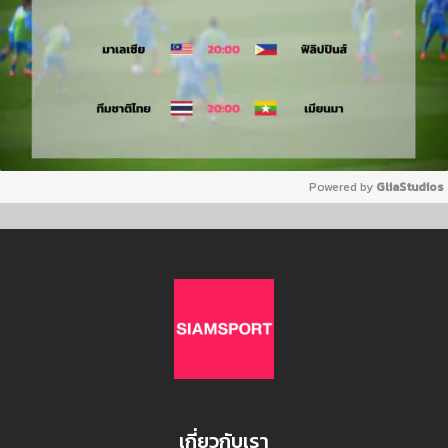
Powered by 
GliaStudios
Mute
เกี่ยวกับเรา