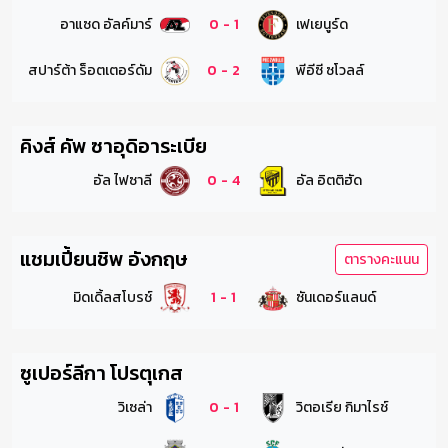
อาแซด อัลค์มาร์
0
-
1
เฟเยนูร์ด
สปาร์ต้า ร็อตเตอร์ดัม
0
-
2
พีอีซี ซโวลล์
คิงส์ คัพ ซาอุดิอาระเบีย
อัล ไฟซาลี
0
-
4
อัล อิตติฮัด
แชมเปี้ยนชิพ อังกฤษ
ตารางคะแนน
มิดเดิ้ลสโบรช์
1
-
1
ซันเดอร์แลนด์
ซูเปอร์ลีกา โปรตุเกส
วิเซล่า
0
-
1
วิตอเรีย กิมาไรช์