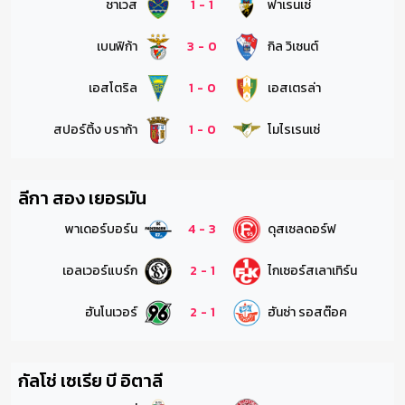
ชาเวส
1
-
1
ฟาเรนเซ่
เบนฟิก้า
3
-
0
กิล วิเซนต์
เอสโตริล
1
-
0
เอสเตรล่า
สปอร์ติ้ง บราก้า
1
-
0
โมไรเรนเซ่
ลีกา สอง เยอรมัน
พาเดอร์บอร์น
4
-
3
ดุสเซลดอร์ฟ
เอลเวอร์แบร์ก
2
-
1
ไกเซอร์สเลาเทิร์น
ฮันโนเวอร์
2
-
1
ฮันซ่า รอสต๊อค
กัลโช่ เซเรีย บี อิตาลี