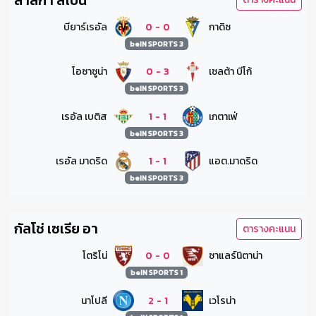
บียาร์เรอัล
0
-
0
กาดิซ
beIN SPORTS 3
โอซาซูน่า
0
-
3
เซลต้า บีโก้
beIN SPORTS 3
เรอัล เบติส
1
-
1
เกตาเฟ่
beIN SPORTS 3
เรอัล มาดริด
1
-
1
แอต.มาดริด
beIN SPORTS 3
กัลโช่ เซเรีย อา
ตารางคะแนน
โตริโน่
0
-
0
ซาแลร์นิตาน่า
beIN SPORTS 1
นาโปลี
2
-
1
เวโรน่า