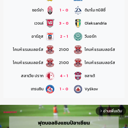
ซอร์ย่า
1
-
0
ดินาโม ทบิลิซี่
เวจเล่
3
-
0
Oleksandria
อาร์ฮุส
2
-
1
วีบอร์ก
โคบห์ แรมเบลอร์ส
21:00
โคบห์ แรมเบลอร์ส
โคบห์ แรมเบลอร์ส
21:00
โคบห์ แรมเบลอร์ส
สลาเวีย ปราก
4
-
1
ซลาเต้
เทรนซิน
1
-
0
Vyškov
อ่านเพิ่มเติม
arrow_forward_ios