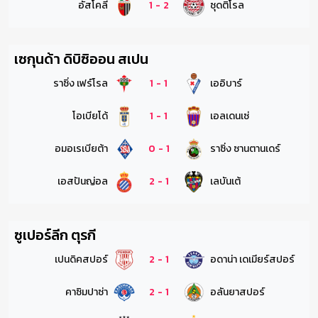
อัสโคลี่
1
-
2
ซุดติโรล
เซกุนด้า ดิบิซิออน สเปน
ราซิ่ง เฟร์โรล
1
-
1
เออิบาร์
โอเบียโด้
1
-
1
เอลเดนเซ่
อมอเรเบียต้า
0
-
1
ราซิ่ง ซานตานเดร์
เอสปันญ่อล
2
-
1
เลบันเต้
ซูเปอร์ลีก ตุรกี
เปนดิคสปอร์
2
-
1
อดาน่า เดเมียร์สปอร์
คาซิมปาซ่า
2
-
1
อลันยาสปอร์