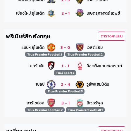
เชียงใหม่ ยูไนเต็ด
2
-
1
เกษตรศาสตร์ เอฟซี
พรีเมียร์ลีก อังกฤษ
ตารางคะแนน
แมนฯ ยูไนเต็ด
3
-
0
เวสต์แฮม
True Premier Football 1
True Premier Football 2
บอร์นมัธ
1
-
1
น็อตติ้งแฮม ฟอเรสต์
True Sport 2
เชลซี
2
-
4
วูล์ฟแฮมป์ตัน
True Premier Football 3
อาร์เซน่อล
3
-
1
ลิเวอร์พูล
True Premier Football 2
True Premier Football 1
ลาลีกา สเปน
ตารางคะแนน