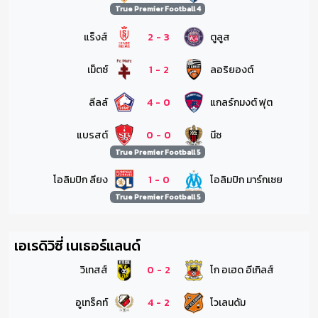
True Premier Football 4
แร็งส์
2
-
3
ตูลูส
เม็ตซ์
1
-
2
ลอริยองต์
ลีลล์
4
-
0
แกลร์กมงต์ ฟุต
แบรสต์
0
-
0
นีซ
True Premier Football 5
โอลิมปิก ลียง
1
-
0
โอลิมปิก มาร์กเซย
True Premier Football 5
เอเรดิวิซี่ เนเธอร์แลนด์
วิเทสส์
0
-
2
โก อเฮด อีเกิลส์
อูเทร็คท์
4
-
2
โวเลนดัม