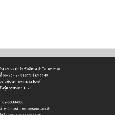
ษัท สยามสปอร์ต ซินติเคท จำกัด (มหาชน)
ที่ 66/26 - 29 ซอยรามอินทรา 40
รามอินทรา แขวงนวลจันทร์
บึงกุ่ม กรุงเทพฯ 10230
 : 02-5088-000
ล์ :
webmaster@siamsport.co.th
บไซต์ : www.siamsport.co.th