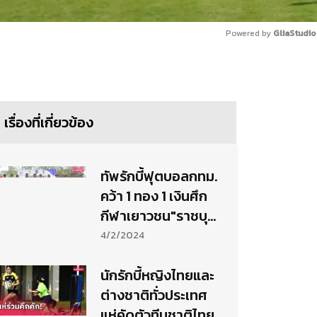
Powered by 
GliaStudio
Mute
เรื่องที่เกี่ยวข้อง
ทัพรักบี้ฟุตบอลกทม.
คว้า 1 ทอง 1 เงินศึก
กีฬาเยาวชน"ราชบุรี
เกมส์"
4/2/2024
นักรักบี้หญิงไทยและ
ต่างชาติทั่วประเทศ
แห่คัดตัวทีมชาติไทย