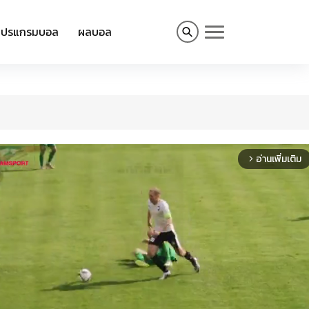
โปรแกรมบอล
ผลบอล
อ่านเพิ่มเติม
arrow_forward_ios