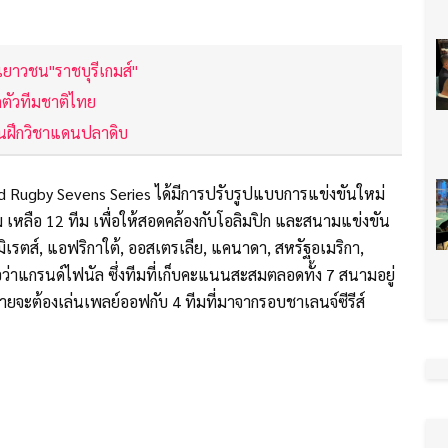
าเยาวชน"ราชบุรีเกมส์"
ดตัวทีมชาติไทย
บันฝึกวิชาแดนปลาดิบ
ld Rugby Sevens Series ได้มีการปรับรูปแบบการแข่งขันใหม่
ม เหลือ 12 ทีม เพื่อให้สอดคล้องกับโอลิมปิก และสนามแข่งขัน
อมิเรตส์, แอฟริกาใต้, ออสเตรเลีย, แคนาดา, สหรัฐอเมริกา,
อว่าแกรนด์ไฟนัล ซึ่งทีมที่เก็บคะแนนสะสมตลอดทั้ง 7 สนามอยู่
้ายจะต้องเล่นเพลย์ออฟกับ 4 ทีมที่มาจากรอบชาเลนจ์ซีรีส์