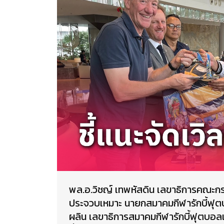
พล.อ.วิชญ์ เทพหัสดิน เลขาธิการคณะก
ประจวบเหมาะ นายกสมาคมกีฬารักบี้ฟุ
ผลิน เลขาธิการสมาคมกีฬารักบี้ฟุตบอล