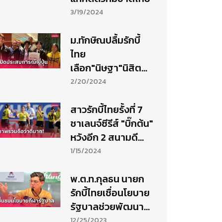
3/19/2024
ม.ทักษิณปลื้มรักบี้
ไทย
เลือก"นิษฐา"นิสิต
สถาบันฝึกวิชาแดน
2/20/2024
ปลาดิบ
สาวรักบี้ไทยรั้งที่ 7
ชาเลนจ์ซีรีส์ "บิ๊กต้น"
หวังอีก 2 สนามดี
แน่นอน
1/15/2024
พ.ต.ท.กุลธน นายก
รักบี้ไทยเชื่อนโยบาย
รัฐบาลช่วยพัฒนา
วงการกีฬาไทย
12/25/2023