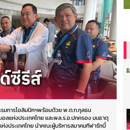
รรมการโอลิมปิกฯพร้อมด้วย พ.ต.ท.กุลธน
ตบอลแห่งประเทศไทย และพล.ร.อ.ปกครอง มนธาตุ
แห่งประเทศไทย นำคณะผู้บริหารสมาคมกีฬารักบี้