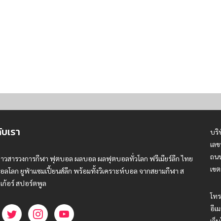
กับเรา
บริ
เลข
ถนน
่าวสารวงการกีฬา ฟุตบอล ผลบอล ผลฟุตบอลทั่วโลก ฟรีเมียร์ลีก ไทย
เขต
อลโลก ยูฟ่าแซมเปี้ยนส์ลีก พร้อมทั้งวิเคราะห์บอล จากสยามกีฬา ส
เก้อร์ สปอร์ตพูล
โทร
อีเม
เว็