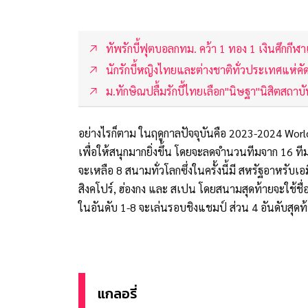
ทัพรักบี้ฟุตบอลกทม. คว้า 1 ทอง 1 เงินศึกกีฬ
นักรักบี้หญิงไทยและต่างชาติทั่วประเทศแห่คั
ม.ทักษิณปลื้มรักบี้ไทยเลือก"นิษฐา"นิสิตสถา
อย่างไรก็ตาม ในฤดูกาลปัจจุบันคือ 2023-2024 Wor
เพื่อให้สนุกมากยิ่งขึ้น โดยจะลดจำนวนทีมจาก 16 ที
จะเหลือ 8 สนามทั่วโลกซึ่งในครั้งนี้มี สหรัฐอาหรับเ
สิงคโปร์, ฮ่องกง และ สเปน โดยสนามสุดท้ายจะใช้ชื่
ในอันดับ 1-8 จะเล่นรอบชิงแชมป์ ส่วน 4 อันดับสุดท
แกลอรี่