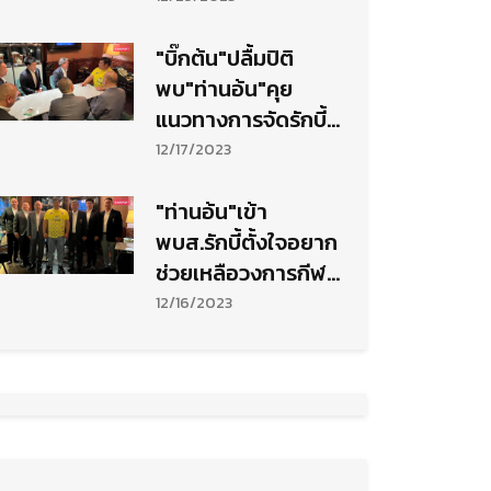
"บิ๊กต้น"ปลื้มปิติ
พบ"ท่านอ้น"คุย
แนวทางการจัดรักบี้
เวิลด์ซีรีส์
12/17/2023
"ท่านอ้น"เข้า
พบส.รักบี้ตั้งใจอยาก
ช่วยเหลือวงการกีฬา
รักบี้
12/16/2023