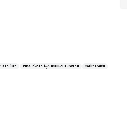
นธ์รักบี้โลก
สมาคมกีฬารักบี้ฟุตบอลแห่งประเทศไทย
รักบี้เวิล์ดซีรีส์