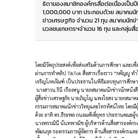
ธิดาของสมาชิกองค์กรสื่อต่อเนื่องเป็นป
1,000,000 บาท ประกอบด้วย สมาคมนักข่
ข่าวเศรษฐกิจ จำนวน 21 ทุน สมาคมนักข่า
มวลชนเกษตรฯจำนวน 16 ทุน และกลุ่มสื่
โดยมีวัตถุประสงค์เพื่อส่งเสริมด้านการศึกษา และเพ
ผ่านการทำคลิป TikTok สื่อสารเรื่องราว “กตัญญู ท
เจริญโภคภัณฑ์ เป็นประธานในพิธีมอบทุนการศึกษาฯ
นางสาวน.รินี เรืองหนู นายกสมาคมนักข่าวนักหนั
ผู้สื่อข่าวเศรษฐกิจ นายภิญโญ แพงไธสง นายกสมาค
กรรมการสมาคมนักข่าววิทยุและโทรทัศน์ไทย โดยมีผู้
ด้วย อาทิ ดร.ธีระพล ถนอมศักดิ์ยุทธ ประธานคณะผู้
นางพรรณินี นันทพาณิช ผู้บริหารด้านสื่อสารองค์ก
พัฒนกุล รองกรรมการผู้จัดการ ด้านสื่อสารองค์กรและ