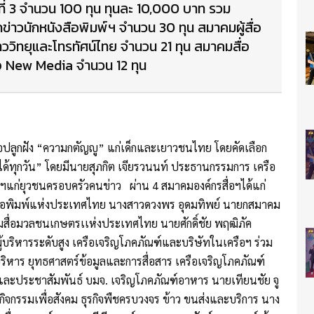
ีที่ 3 จำนวน 100 ทุน ทุนละ 10,000 บาท รวม
าวนักหนังสือพิมพ์ฯ จำนวน 30 ทุน สมาคมผู้สื่อ
ววิทยุและโทรทัศน์ไทย จำนวน 21 ทุน สมาคมสื่อ
อ New Media จำนวน 12 ทุน
ื่อปลูกฝัง “ความกตัญญู” แก่เด็กและเยาวชนไทย โดยคัดเลือก
ำได้ทุกวัน” โดยมีนายสุภกิต เจียรวนนท์ ประธานกรรมการ เครือ
แก่ยุวชนครอบครัวคนข่าว ผ่าน 4 สมาคมองค์กรสื่อฯได้แก่
งสือพิมพ์แห่งประเทศไทย นางสาวดวงพร อุดมทิพย์ นายกสมาคม
มสื่อมวลชนเกษตรเเห่งประเทศไทย นายศักดิ์ชัย พฤฒิภัค
บริหารระดับสูง เครือเจริญโภคภัณฑ์และบริษัทในเครือฯ ร่วม
บริหาร ยุทธศาสตร์ข้อมูลและการสื่อสาร เครือเจริญโภคภัณฑ์
รและประชาสัมพันธ์ บมจ. เจริญโภคภัณฑ์อาหาร นายเทียนชัย จู
กิจกรรมเพื่อสังคม ธุรกิจพืชครบวงจร ข้าว ขนส่งและบริการ นาง