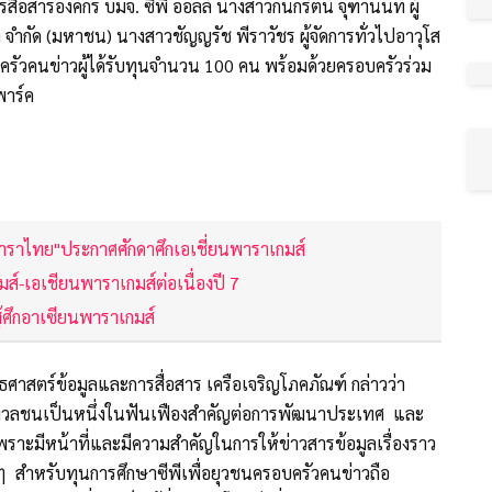
รสื่อสารองค์กร บมจ. ซีพี ออลล์ นางสาวกนกรัตน์ จุฑานนท์ ผู้
ร้า จำกัด (มหาชน) นางสาวชัญญรัช พีราวัชร ผู้จัดการทั่วไปอาวุโส
ครัวคนข่าวผู้ได้รับทุนจำนวน 100 คน พร้อมด้วยครอบครัวร่วม
 พาร์ค
พพาราไทย"ประกาศศักดาศึกเอเชี่ยนพาราเกมส์
ส์-เอเชียนพาราเกมส์ต่อเนื่องปี 7
ู้ศึกอาเซียนพาราเกมส์
ธศาสตร์ข้อมูลและการสื่อสาร เครือเจริญโภคภัณฑ์ กล่าวว่า
่อมวลชนเป็นหนึ่งในฟันเฟืองสำคัญต่อการพัฒนาประเทศ และ
าะมีหน้าที่และมีความสำคัญในการให้ข่าวสารข้อมูลเรื่องราว
าง ๆ สำหรับทุนการศึกษาซีพีเพื่อยุวชนครอบครัวคนข่าวถือ