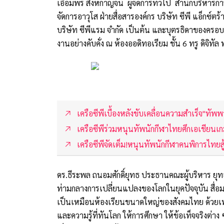
เอื้อมพร สิงหกาญจน์ ผู้จัดการทั่วไป สำนักบริหารกา
จัดการอาวุโส ฝ่ายสื่อสารองค์กร บริษัท ซีพี แอ็กซ์ต
บริษัท ซีพีแรม จำกัด เป็นต้น และบุตรธิดาของครอบ
งานอย่างคับคั่ง ณ ห้องออดิทอเรียม ชั้น 6 ทรู ดิจิทัล
เครือซีพีเบื้องหลังขับเคลื่อนความสำเร็จ"ทั
เครือซีพีร่วมหนุนทัพนักกีฬาไทยศึกเอเชียนเกม
เครือซีพีจัดเต็ม!หนุนทัพนักกีฬาคนพิการไทยส
ดร.ธีระพล ถนอมศักดิ์ยุทธ ประธานคณะผู้บริหาร ยุท
ท่ามกลางการเปลี่ยนแปลงของโลกในยุคปัจจุบัน สื
เป็นเหมือนห้องเรียนขนาดใหญ่ของสังคมไทย ด้วยเพร
และความรู้ที่ทันโลก ให้การศึกษา ให้ข้อเท็จจริงต่