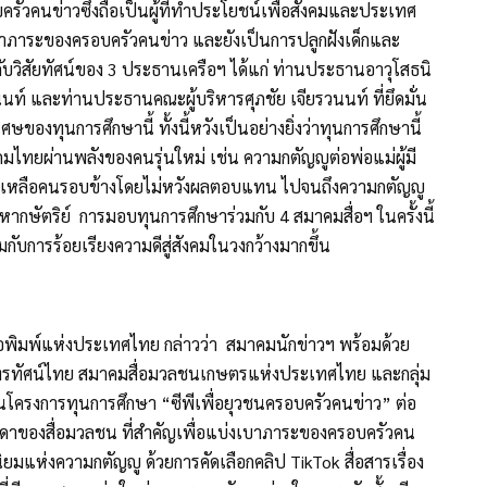
ัวคนข่าวซึ่งถือเป็นผู้ที่ทำประโยชน์เพื่อสังคมและประเทศ
เบาภาระของครอบครัวคนข่าว และยังเป็นการปลูกฝังเด็กและ
กับวิสัยทัศน์ของ 3 ประธานเครือฯ ได้แก่ ท่านประธานอาวุโสธนิ
ท์ และท่านประธานคณะผู้บริหารศุภชัย เจียรวนนท์ ที่ยึดมั่น
ของทุนการศึกษานี้ ทั้งนี้หวังเป็นอย่างยิ่งว่าทุนการศึกษานี้
คมไทยผ่านพลังของคนรุ่นใหม่ เช่น ความกตัญญูต่อพ่อแม่ผู้มี
วยเหลือคนรอบข้างโดยไม่หวังผลตอบแทน ไปจนถึงความกตัญญู
กษัตริย์ การมอบทุนการศึกษาร่วมกับ 4 สมาคมสื่อฯ ในครั้งนี้
อมกับการร้อยเรียงความดีสู่สังคมในวงกว้างมากขึ้น
ือพิมพ์แห่งประเทศไทย กล่าวว่า สมาคมนักข่าวฯ พร้อมด้วย
ะโทรทัศน์ไทย สมาคมสื่อมวลชนเกษตรแห่งประเทศไทย และกลุ่ม
ินโครงการทุนการศึกษา “ซีพีเพื่อยุวชนครอบครัวคนข่าว” ต่อ
ตรธิดาของสื่อมวลชน ที่สำคัญเพื่อแบ่งเบาภาระของครอบครัวคน
นิยมแห่งความกตัญญู ด้วยการคัดเลือกคลิป TikTok สื่อสารเรื่อง