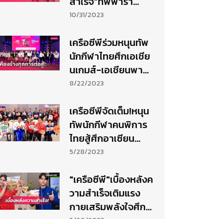
สำเร็จ"ทัพพารา
ไทย"ประกาศศักดา
10/31/2023
ศึกเอเชี่ยนพารา
เกมส์
เครือซีพีร่วมหนุนทัพ
นักกีฬาไทยศึกเอเชีย
นเกมส์-เอเชียนพารา
เกมส์ต่อเนื่องปี 7
8/22/2023
เครือซีพีจัดเต็ม!หนุน
ทัพนักกีฬาคนพิการ
ไทยสู้ศึกอาเซียน
พาราเกมส์
5/28/2023
"เครือซีพี"เบื้องหลังค
วามสำเร็จเติมแรง
กายเสริมพลังใจศึก