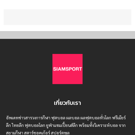
เกี่ยวกับเรา
อัพเดทข่าวสารวงการกีฬา ฟุตบอล ผลบอล ผลฟุตบอลทั่วโลก ฟรีเมียร์
ลีก ไทยลีก ฟุตบอลโลก ยูฟ่าแซมเปี้ยนส์ลีก พร้อมทั้งวิเคราะห์บอล จาก
สยามกีฬา สตาร์ชอคเก้อร์ สปอร์ตพูล