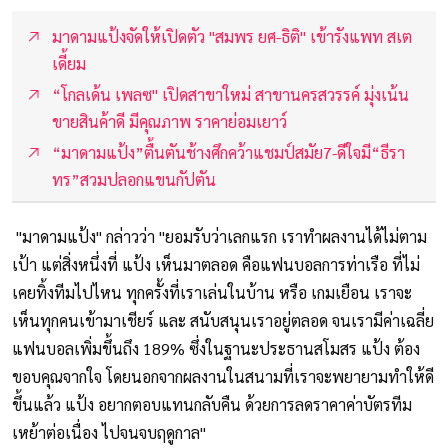
มาดามแป้งจัดให้เปิดตัว "สมพร ยศ-ธิติ" เข้ารังแพท สเต
เดี้ยม
“โกลเด้น เพลซ" เปิดสาขาใหม่ สาขานครสวรรค์ มุ่งเน้น
ขายสินค้าดี มีคุณภาพ ราคาย่อมเยาว์
“มาดามแป้ง”ตื้นตันช้างศึกคว้าแชมป์สมัย7-ดีใจมี“ธีรา
ทร”สวมปลอกแขนกัปตัน
"มาดามแป้ง" กล่าวว่า "ยอมรับว่าเลกแรก เราทำผลงานได้ไม่ตาม
เป้า แต่สิ่งหนึ่งที่ แป้ง เห็นมาตลอด คือแฟนบอลการท่าเรือ ที่ไม่
เคยทิ้งทีมไปไหน ทุกครั้งที่เราเล่นในบ้าน หรือ เกมเยือน เราจะ
เห็นทุกคนเข้ามาเชียร์ และ สนับสนุนเราอยู่ตลอด จนเรามีค่าเฉลี่ย
แฟนบอลเพิ่มขึ้นถึง 189% ซึ่งในฐานะประธานสโมสร แป้ง ต้อง
ขอบคุณจากใจ โดยนอกจากผลงานในสนามที่เราจะพยายามทำให้ดี
ขึ้นแล้ว แป้ง อยากตอบแทนกลับคืน ด้วยการลดราคาค่าบัตรทีม
เหย้าต่อเนื่อง ไปจนจบฤดูกาล"