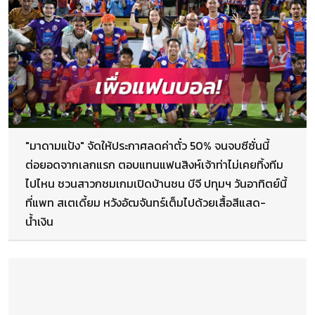
"มาดามแป้ง" จัดให้ประกาศลดค่าตั๋ว 50% จนจบซีซั่นนี้
ต่อยอดจากเลกแรก ตอบแทนแฟนสิงห์เจ้าท่าไม่เคยทิ้งทีม
ไปไหน ชวนสาวกชมเกมเปิดบ้านชน บีจี ปทุมฯ วันอาทิตย์นี้
ที่แพท สเตเดี้ยม หวังอัฒจันทร์เต็มไปด้วยเสื้อสีแสด-
น้ำเงิน