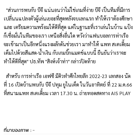
"ส่วนการพบกับ บีจี แน่นอนว่าไม่ใช่เกมที่ง่าย บีจี เป็นทีมที่มีการ
เปลี่นนแปลงตัวผู้เล่นเยอะที่สุดหลังจบเลกแรก ทำให้เราต้องศึกษา
และ เตรียมความพร้อมให้ดีที่สุด แต่ในฐานะที่เราเล่นในบ้าน แป้ง
ก็เชื่อมั่นในทีมของเรา เหนือสิ่งอื่นใด หวังว่าแฟนบอลการท่าเรือ
จะเข้ามาเป็นอีกหนึ่งแรงผลักดันช่วยเรา มาทำให้ แพท สเตเดี้ยม
เต็มไปด้วยสีแสด-น้ำเงิน กับเกมบิ๊กแมตช์แบบนี้ ยืนยันว่าเราจะ
ทำให้ดีที่สุด" ปธ.ทัพ "สิงห์เจ้าท่า" กล่าวปิดท้าย
สำหรับ การท่าเรือ เอฟซี มีคิวทำศึกไทยลีก 2022-23 เลกสอง นัด
ที่ 16 เปิดบ้านพบกับ บีจี ปทุม ยูไนเต็ด ในวันอาทิตย์ ที่ 22 ม.ค.66
ที่สนามแพท สเตเดี้ยม เวลา 17.30 น. ถ่ายทอดสดทาง AIS PLAY
ที่มาของภาพ :
-