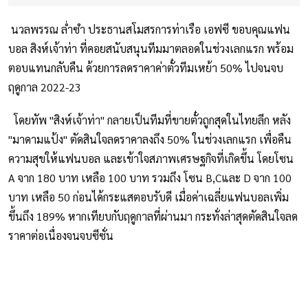
นวลพรรณ ล่ำซำ ประธานสโมสรการท่าเรือ เอฟซี ขอบคุณแฟน
บอล สิงห์เจ้าท่า ที่คอยสนับสนุนทีมมาตลอดในช่วงเลกแรก พร้อม
ตอบแทนกลับคืน ด้วยการลดราคาค่าตั๋วทีมเหย้า 50% ไปจนจบ
ฤดูกาล 2022-23
โดยทัพ "สิงห์เจ้าท่า" กลายเป็นทีมที่ขายตั๋วถูกสุดในไทยลีก หลัง
"มาดามแป้ง" ตัดสินใจลดราคาลงถึง 50% ในช่วงเลกแรก เพื่อคืน
ความสุขให้แฟนบอล และเข้าใจสภาพเศรษฐกิจที่เกิดขึ้น โดยโซน
A จาก 180 บาท เหลือ 100 บาท รวมถึง โซน B,Cและ D จาก 100
บาท เหลือ 50 ก่อนได้กระแสตอบรับดี เมื่อค่าเฉลี่ยแฟนบอลเพิ่ม
ขึ้นถึง 189% หากเทียบกับฤดูกาลที่ผ่านมา กระทั่งล่าสุดตัดสินใจลด
ราคาต่อเนื่องจนจบซีซั่น