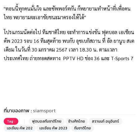
"ตอนนี้ทุกคนมั่นใจ และซัพพอร์ตกัน ก็พยายามทำหน้าที่เพื่อคน
ไทย พยายามจะเอาชัยชนะมาครองให้ได้"
โปรแกรมนัดต่อไป ทีมชาติไทย จะทำการแข่งขัน ฟุตบอล เอเชียน
คัพ 2023 รอบ 16 ทีมสุดท้าย พบกับ อุซเบกิสถาน ที่ อัล ยานูบ สเต
เดียม ในวันที่ 30 มกราคม 2567 เวลา 18.30 น. ตามเวลา
ประเทศไทย ถ่ายทอดสดทาง PPTV HD ช่อง 36 และ T-Sports 7
ที่มาของภาพ :
siamsport
Tag :
ฟุตบอลทีมชาติไทย
ช้างศึกไทย
สรานนท์ อนุอินทร์
เอเชียน คัพ 202
เอเชียน คัพ 2023
ทีมชาติไทย