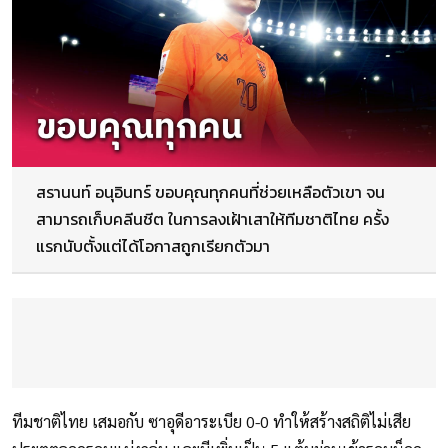
สรานนท์ อนุอินทร์ ขอบคุณทุกคนที่ช่วยเหลือตัวเขา จน
สามารถเก็บคลีนชีต ในการลงเฝ้าเสาให้ทีมชาติไทย ครั้ง
แรกนับตั้งแต่ได้โอกาสถูกเรียกตัวมา
ทีมชาติไทย เสมอกับ ซาอุดีอาระเบีย 0-0 ทำให้สร้างสถิติไม่เสีย