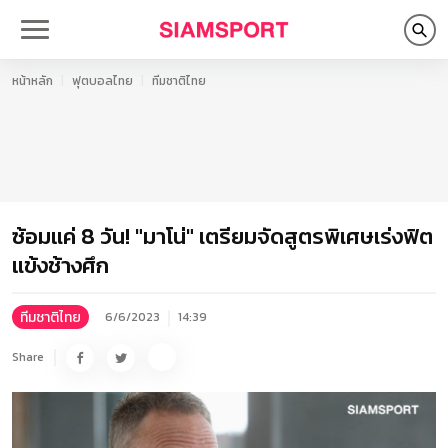
หน้าหลัก
ฟุตบอลไทย
ทีมชาติไทย
ซ้อมแค่ 8 วัน! "มาโน่" เตรียมจัดสูตรพิเศษเร่งฟิต
แข้งช้างศึก
ทีมชาติไทย
6/6/2023
14:39
Share