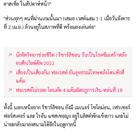
คาสเซิ่ล ในสัปดาห์หน้า"
"ส่วนทุกๆ คนที่ผ่านเกมนั้นมา (เสมอ เวสต์แฮม 1-1 เมื่อวันอังคาร
ที่ 2 เม.ย.) ล้วนอยู่ในสภาพที่ดี พร้อมลงเล่นต่อ"
นักจิตวิทยาช่วยชีวิต ! ริชาร์ลิซอน รับเป็นโรคซึมเศร้าหลัง
จบศึกเวิลด์คัพ 2022
เสี่ยงเป็นเสี่ยงกัน! ฟอเรสต์ ยันอุทธรณ์โทษหลังโดนหักสี่
แต้ม
ฟอเรสต์ไม่รอด! โดนตัด 4 แต้มผิดกฎการเงิน-หล่นที่ 18
ทั้งนี้ นอกเหนือจาก ริชาร์ลิซอน ยังมี เมเนอร์ โซโลม่อน, เฟรเซอร์
ฟอร์สเตอร์ และ ไรอัน แซสเซอญง อยู่ในลิสต์พักแข้งยาว และไม่
น่าจะกลับมาลงสนามได้อีกในฤดูกาลนี้