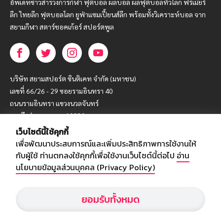
อัพเดทข่าวสารวงการกีฬา ฟุตบอล ผลบอล ผลฟุตบอลทั่วโลก ฟรีเมียร์
ลีก ไทยลีก ฟุตบอลโลก ยูฟ่าแซมเปี้ยนส์ลีก พร้อมทั้งวิเคราะห์บอล จาก
สยามกีฬา สตาร์ชอคเก้อร์ สปอร์ตพูล
บริษัท สยามสปอร์ต ซินติเคท จำกัด (มหาชน)
เลขที่ 66/26 - 29 ซอยรามอินทรา 40
ถนนรามอินทรา แขวงนวลจันทร์
เขตบึงกุ่ม กรุงเทพฯ 10230
เว็บไซต์นี้ใช้คุกกี้
โทร : 02-5088-000
เพื่อพัฒนาประสบการณ์และเพิ่มประสิทธิภาพการใช้งานให้
อีเมล์ :
webmaster@siamsport.co.th
กับผู้ใช้ ท่านตกลงใช้คุกกี้เพื่อใช้งานเว็บไซต์นี้ต่อไป
อ่าน
เว็บไซต์ : www.siamsport.co.th
นโยบายข้อมูลส่วนบุคคล (Privacy Policy)
ยอมรับทั้งหมด
© SIAMSPORT
Privacy