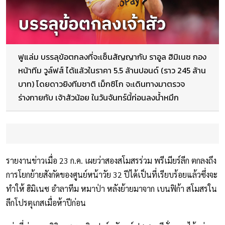
ฟูแล่ม บรรลุข้อตกลงที่จะเซ็นสัญญากับ ราอูล ฮิมิเนซ กอง
หน้าทีม วูล์ฟส์ ได้แล้วในราคา 5.5 ล้านปอนด์ (ราว 245 ล้าน
บาท) โดยดาวยิงทีมชาติ เม็กซิโก จะเดินทางมาตรวจ
ร่างกายกับ เจ้าสัวน้อย ในวันจันทร์นี้ก่อนลงน้ำหมึก
รายงานข่าวเมื่อ 23 ก.ค. เผยว่าสองสโมสรร่วม พรีเมียร์ลีก ตกลงถึง
การโยกย้ายสังกัดของศูนย์หน้าวัย 32 ปีได้เป็นที่เรียบร้อยแล้วซึ่งจะ
ทำให้ ฮิมิเนซ อำลาทีม หมาป่า หลังย้ายมาจาก เบนฟิก้า สโมสรใน
ลีกโปรตุเกสเมื่อห้าปีก่อน