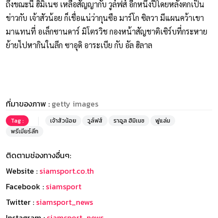
ถึงขณะนี้ ฮิมิเนซ เหลือสัญญากับ วูล์ฟส์ อีกหนึ่งปีโดยหลังตกเป็น
ข่าวกับ เจ้าสัวน้อย ก็เชื่อแน่ว่ากุนซือ มาร์โก ซิลวา มีแผนคว้าเขา
มาแทนที่ อเล็กซานดาร์ มิโตรวิช กองหน้าสัญชาติเซิร์บที่กระหาย
ย้ายไปหากินในลีก ซาอุดิ อาระเบีย กับ อัล ฮิลาล
ที่มาของภาพ :
getty images
Tag :
เจ้าสัวน้อย
วูล์ฟส์
ราอูล ฮิมิเนซ
ฟูแล่ม
พรีเมียร์ลีก
ติดตามช่องทางอื่นๆ:
Website :
siamsport.co.th
Facebook :
siamsport
Twitter :
siamsport_news
Instagram :
siamsport_news