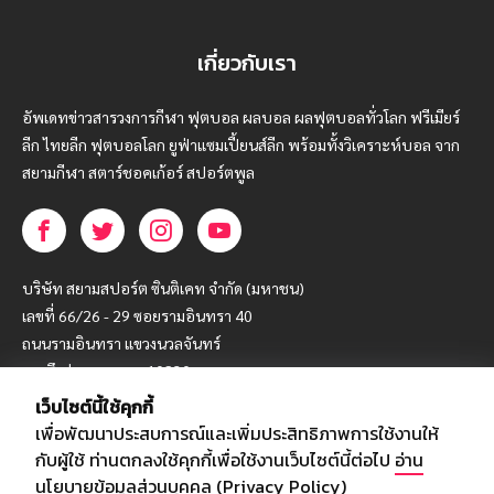
เกี่ยวกับเรา
อัพเดทข่าวสารวงการกีฬา ฟุตบอล ผลบอล ผลฟุตบอลทั่วโลก ฟรีเมียร์
ลีก ไทยลีก ฟุตบอลโลก ยูฟ่าแซมเปี้ยนส์ลีก พร้อมทั้งวิเคราะห์บอล จาก
สยามกีฬา สตาร์ชอคเก้อร์ สปอร์ตพูล
บริษัท สยามสปอร์ต ซินติเคท จำกัด (มหาชน)
เลขที่ 66/26 - 29 ซอยรามอินทรา 40
ถนนรามอินทรา แขวงนวลจันทร์
เขตบึงกุ่ม กรุงเทพฯ 10230
เว็บไซต์นี้ใช้คุกกี้
โทร : 02-5088-000
เพื่อพัฒนาประสบการณ์และเพิ่มประสิทธิภาพการใช้งานให้
อีเมล์ :
webmaster@siamsport.co.th
กับผู้ใช้ ท่านตกลงใช้คุกกี้เพื่อใช้งานเว็บไซต์นี้ต่อไป
อ่าน
เว็บไซต์ : www.siamsport.co.th
นโยบายข้อมูลส่วนบุคคล (Privacy Policy)