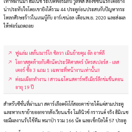
เท่าที่ผ่านมา ฮิมิเนซ ระเบิดฟอร์มกับ วูล์ฟส สองซีซั่นแรกได้อย่าง
น่าประทับใจโดยเขายิงได้รวม 44 ประตูก่อนประสบกับปัญหากระ
โหลกศีรษะร้าวในเกมบู๊กับ อาร์เซน่อล เดือนพ.ย. 2020 และส่งผล
ให้ฟอร์มถดถอย
ฟูแล่ม เฮลั่น!มาร์โก ซิลวา เมินย้ายคุม อัล อาห์ลี
โอกาสสุดท้ายกับศีกนัดประวัติศาสตร์ บัตรสเปอร์ส - เลส
เตอร์ ซื้อ 3 แถม 1 เฉพาะที่หน้างานเท่านั้น!!
ต่อมเผือกทำงาน ! สาวแฉโดนสตาร์พรีเมียร์ลีกข่มขืนตอน
อายุ 19 ปี
สำหรับซีซั่นที่ผ่านมา สตาร์เลือดจังโก้สอยตาข่ายได้แค่สามประตู
และหากเขาย้ายออกจากสังเวียนแข้ง โมลินิวซ์ กราวนด์ จริง ฮิมิเนซ
จะมีผลงานรับใช้ทีม หมาป่า รวม 166 นัด และเช็กบิลได้ 57 ประตู