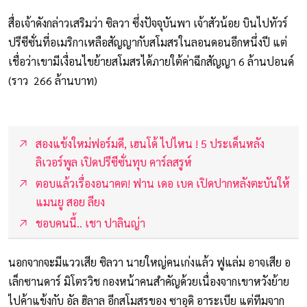
สื่อเจ้าดังกล่าวเสริมว่า ซิลวา ซึ่งปัจจุบันพา เจ้าสัวน้อย บินไปทัวร์
ปรีซีซั่นที่อเมริกาเหลือสัญญากับสโมสรในลอนดอนอีกหนึ่งปี แต่
เชื่อว่าเขามีเงื่อนไขย้ายสโมสรได้ภายใต้ค่าฉีกสัญญา 6 ล้านปอนด์
(ราว 266 ล้านบาท)
สองแข้งใหม่ฟอร์มดี, เฮนโด้ ไปไหน ! 5 ประเด็นหลัง
ลิเวอร์พูล เปิดปรีซีซั่นทุบ คาร์ลสรูห์
ตอบแล้วเรื่องอนาคต! ฟาน เดอ เบค เปิดปากหลังตะบันให้
แมนยู สอย ลียง
ชอบคนนี้.. เชา ปาลินญ่า
นอกจากจะมีแววเสีย ซิลวา นายใหญ่คนเก่งแล้ว ฟูแล่ม อาจเสีย อ
เล็กซานดาร์ มิโตรวิช กองหน้าคนสำคัญด้วยเนื่องจากเขาหวังย้าย
ไปค้าแข้งกับ อัล ฮิลาล อีกสโมสรของ ซาอุดิ อาระเบีย แต่ทีมจาก