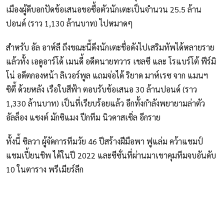
เมืองผู้ดีบอกปัดข้อเสนอขอซื้อตัวนักเตะเป็นจำนวน 25.5 ล้าน
ปอนด์ (ราว 1,130 ล้านบาท) ไปหมาดๆ
สำหรับ อัล อาห์ลี ถึงขณะนี้ดึงนักเตะชื่อดังไปเสริมทัพได้หลายราย
แล้วทั้ง เอดูอาร์โด้ เมนดี้ อดีตนายทวาร เชลซี และ โรแบร์โต้ ฟีร์มิ
โน่ อดีตกองหน้า ลิเวอร์พูล แถมจ่อได้ ริยาด มาห์เรซ จาก แมนฯ
ซิตี้ ด้วยหลัง เรือใบสีฟ้า ตอบรับข้อเสนอ 30 ล้านปอนด์ (ราว
1,330 ล้านบาท) เป็นที่เรียบร้อยแล้ว อีกทั้งกำลังพยายามล่าตัว
อัลล็อง แซงต์ มักซิแมง ปีกทีม นิวคาสเซิ่ล อีกราย
ทั้งนี้ ซิลวา ผู้จัดการทีมวัย 46 ปีสร้างฝีมือพา ฟูแล่ม คว้าแชมป์
แชมเปี้ยนชิพ ได้ในปี 2022 และซีซั่นที่ผ่านมาเขาคุมทีมจบอันดับ
10 ในตาราง พรีเมียร์ลีก