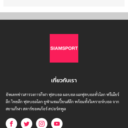
เกี่ยวกับเรา
อัพเดทข่าวสารวงการกีฬา ฟุตบอล ผลบอล ผลฟุตบอลทั่วโลก ฟรีเมียร์
ลีก ไทยลีก ฟุตบอลโลก ยูฟ่าแซมเปี้ยนส์ลีก พร้อมทั้งวิเคราะห์บอล จาก
สยามกีฬา สตาร์ชอคเก้อร์ สปอร์ตพูล