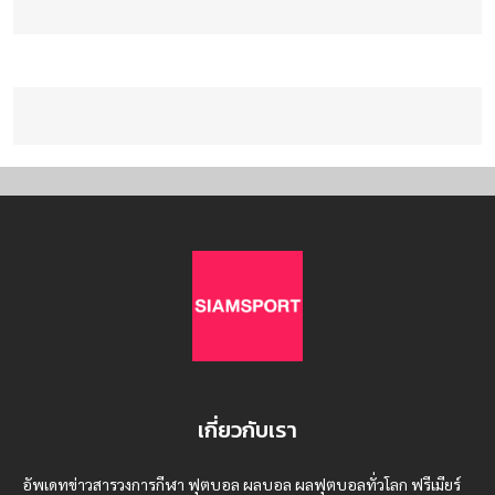
เกี่ยวกับเรา
อัพเดทข่าวสารวงการกีฬา ฟุตบอล ผลบอล ผลฟุตบอลทั่วโลก ฟรีเมียร์