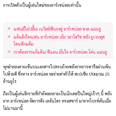
การเปิดตัวเป็นผู้เล่นใหม่ของอาร์เซน่อลเท่านั้น
แฟนผีไม่ปลื้ม! เนวิลล์ฟันธงคู่ อาร์เซน่อล ดวล แมนยู
แค้นฝังใจ!แฟน อาร์เซน่อล เย้ย วลาโฮวิช หลัง ยูเวนตุส
โดนหักแต้ม
เราต้องการแก้แค้น! ซีแมน มั่นใจ อาร์เซน่อล โค่น แมนยู
ทุกฝ่ายลงลายเซ็นบนเอกสารไปครบถ้วยหลังจากการหารือผ่านพ้น
ไปด้วยดี ซึ่งทาง อาร์เซน่อล จะจ่ายค่าตัวให้ สเปเซีย ประมาณ 25
ล้านยูโร
ถือเป็นผู้เล่นอีกรายที่กำลังจะกลายเป็นนักเตะปืนใหญ่เร็วๆ นี้ หลัง
จาก อาร์เซน่อล จัดการดึง เลอันโดร ทรอสซาร์ มาจากไบรท์ตันเมื่อ
ไม่นานมานี้