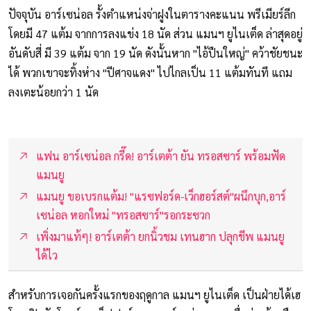
ปัจจุบัน อาร์เซน่อล รั้งตำแหน่งจ่าฝูงในตารางคะแนน พรีเมียร์ลีก
โดยมี 47 แต้ม จากการลงแข่ง 18 นัด ส่วน แมนฯ ยูไนเต็ด ล่าสุดอยู่
อันดับสี่ มี 39 แต้ม จาก 19 นัด ดังนั้นหาก "ไอ้ปืนใหญ่" คว้าชัยชนะ
ได้ พวกเขาจะทิ้งห่าง "ปีศาจแดง" ไปไกลเป็น 11 แต้มทันที แถม
ลงเตะน้อยกว่า 1 นัด
แฟน อาร์เซน่อล กรี๊ด! อาร์เตต้า ยัน ทรอสซาร์ พร้อมฟัด
แมนยู
แมนยู ขอเบรกแต้ม! "แรซฟอร์ด-เว็กฮอร์สต์"ผนึกบุก,อาร์
เซน่อล หอกใหม่ "ทรอสซาร์"รอกระซวก
เพิ่งมาแท้ๆ! อาร์เตต้า ยกนิ้วชม เทนฮาก ปลุกชีพ แมนยู
ได้ไว
สำหรับการเจอกันครั้งแรกของฤดูกาล แมนฯ ยูไนเต็ด เป็นฝ่ายได้เฮ