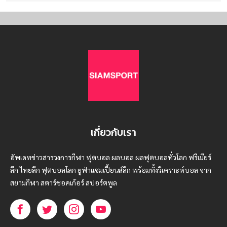
เกี่ยวกับเรา
อัพเดทข่าวสารวงการกีฬา ฟุตบอล ผลบอล ผลฟุตบอลทั่วโลก ฟรีเมียร์
ลีก ไทยลีก ฟุตบอลโลก ยูฟ่าแซมเปี้ยนส์ลีก พร้อมทั้งวิเคราะห์บอล จาก
สยามกีฬา สตาร์ชอคเก้อร์ สปอร์ตพูล