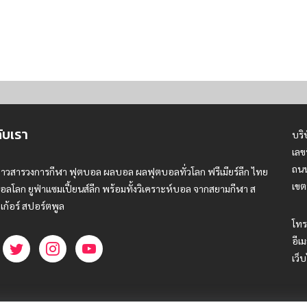
กับเรา
บริ
เลข
ถนน
่าวสารวงการกีฬา ฟุตบอล ผลบอล ผลฟุตบอลทั่วโลก ฟรีเมียร์ลีก ไทย
เขต
อลโลก ยูฟ่าแซมเปี้ยนส์ลีก พร้อมทั้งวิเคราะห์บอล จากสยามกีฬา ส
เก้อร์ สปอร์ตพูล
โทร
อีเม
เว็