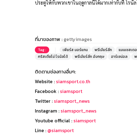
ประตูให้กับพวกเขาในฤดูกาลนี้ได้มากเท่ากับที่ โรนัลโ
ที่มาของภาพ :
gettyimages
Tag :
เพียร์ส มอร์แกน
พรีเมียร์ลีก
แมนเชสเตอร
คริสเตียโน่ โรนัลโด้
พรีเมียร์ลีก อังกฤษ
อาร์เซน่อล
พ
ติดตามช่องทางอื่นๆ:
Website :
siamsport.co.th
Facebook :
siamsport
Twitter :
siamsport_news
Instagram :
siamsport_news
Youtube official :
siamsport
Line :
@siamsport