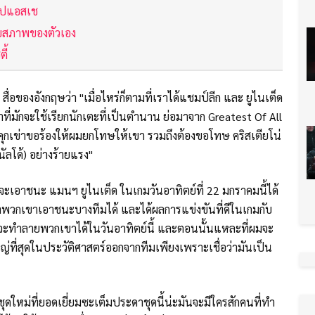
บเปแอสเช
รับสภาพของตัวเอง
ี้
อของอังกฤษว่า "เมื่อไหร่ก็ตามที่เราได้แชมป์ลีก และ ยูไนเต็ด
ี่มักจะใช้เรียกนักเตะที่เป็นตำนาน ย่อมาจาก Greatest Of All
าคุกเข่าขอร้องให้ผมยกโทษให้เขา รวมถึงต้องขอโทษ คริสเตียโน่
นัลโด้) อย่างร้ายแรง"
จะเอาชนะ แมนฯ ยูไนเต็ด ในเกมวันอาทิตย์ที่ 22 มกราคมนี้ได้
พวกเขาเอาชนะบางทีมได้ และได้ผลการแข่งขันที่ดีในเกมกับ
ว่าเราจะทำลายพวกเขาได้ในวันอาทิตย์นี้ และตอนนั้นแหละที่ผมจะ
่ที่สุดในประวัติศาสตร์ออกจากทีมเพียงเพราะเชื่อว่ามันเป็น
 ชุดใหม่ที่ยอดเยี่ยมซะเต็มประดาชุดนี้น่ะมันจะมีใครสักคนที่ทำ