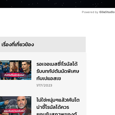
Powered by 
GliaStudio
เรื่องที่เกี่ยวข้อง
รอเจอเมสซี่!โรนัลโด้
รับบทกัปตันนัดพิเศษ
กับเปแอสเช
1/17/2023
ไม่ใช่หนุ่มๆแล้ว!คันโต
น่าชี้โรนัลโด้ควร
ยอมรับสภาพของตัว