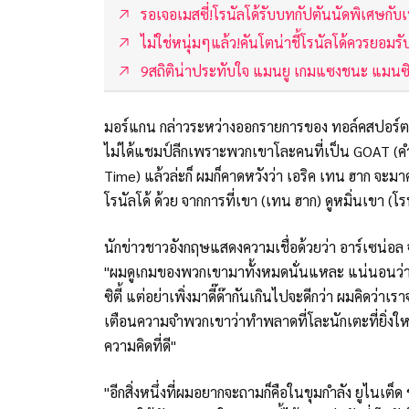
รอเจอเมสซี่!โรนัลโด้รับบทกัปตันนัดพิเศษกั
ไม่ใช่หนุ่มๆแล้ว!คันโตน่าชี้โรนัลโด้ควรยอม
9สถิติน่าประทับใจ แมนยู เกมแซงชนะ แมนซิต
มอร์แกน กล่าวระหว่างออกรายการของ ทอล์คสปอร์ต สื่
ไม่ได้แชมป์ลีกเพราะพวกเขาโละคนที่เป็น GOAT (คำท
Time) แล้วล่ะก็ ผมก็คาดหวังว่า เอริค เทน ฮาก จะม
โรนัลโด้ ด้วย จากการที่เขา (เทน ฮาก) ดูหมิ่นเขา (โร
นักข่าวชาวอังกฤษแสดงความเชื่อด้วยว่า อาร์เซน่อล 
"ผมดูเกมของพวกเขามาทั้งหมดนั่นแหละ แน่นอนว่า
ซิตี้ แต่อย่าเพิ่งมาดี๊ด๊ากันเกินไปจะดีกว่า ผมคิด
เตือนความจำพวกเขาว่าทำพลาดที่โละนักเตะที่ยิ่งใหญ
ความคิดที่ดี"
"อีกสิ่งหนึ่งที่ผมอยากจะถามก็คือในขุมกำลัง ยูไนเต็ด