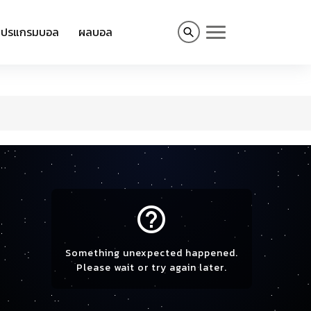
โปรแกรมบอล
ผลบอล
help_outline
Something unexpected happened.
Please wait or try again later.