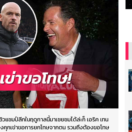
 ซิวแชมป์ลีกในฤดูกาลนี้มาเชยชมได้ล่ะก็ เอริค เทน
้องคุกเข่าขอการยกโทษจากตน รวมถึงต้องขอโทษ