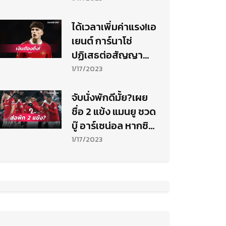
ได้เวลาเพิ่มค่าแรง!เอ
เยนต์ การ์นาโช่
ปฏิเสธต่อสัญญา
ใหม่ แมนยู
1/17/2023
จับนั่งพักดีมั้ย?เผย
ชื่อ 2 แข้ง แมนยู ชวด
บู๊ อาร์เซน่อล หากซิว
ใบเหลืองเพิ่ม
1/17/2023