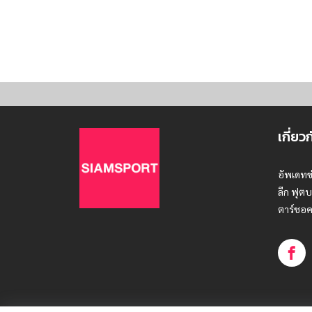
เกี่ยว
อัพเดทข
ลีก ฟุตบ
ตาร์ชอค