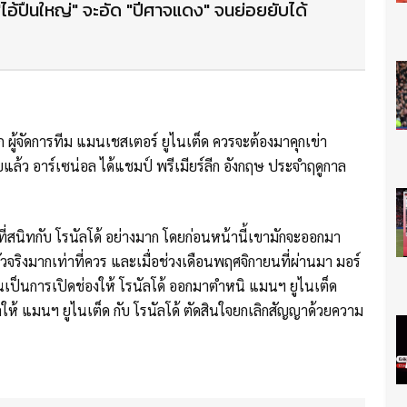
า "ไอ้ปืนใหญ่" จะอัด "ปีศาจแดง" จนย่อยยับได้
ก ผู้จัดการทีม แมนเชสเตอร์ ยูไนเต็ด ควรจะต้องมาคุกเข่า
แล้ว อาร์เซน่อล ได้แชมป์ พรีเมียร์ลีก อังกฤษ ประจำฤดูกาล
นิทกับ โรนัลโด้ อย่างมาก โดยก่อนหน้านี้เขามักจะออกมา
ตัวจริงมากเท่าที่ควร และเมื่อช่วงเดือนพฤศจิกายนที่ผ่านมา มอร์
นเป็นการเปิดช่องให้ โรนัลโด้ ออกมาตำหนิ แมนฯ ยูไนเต็ด
ลให้ แมนฯ ยูไนเต็ด กับ โรนัลโด้ ตัดสินใจยกเลิกสัญญาด้วยความ