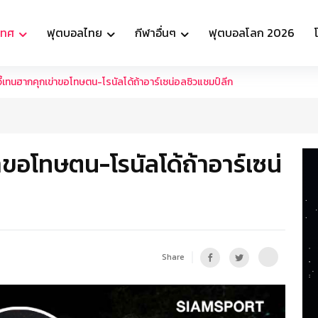
เทศ
ฟุตบอลไทย
กีฬาอื่นๆ
ฟุตบอลโลก 2026
ี้เทนฮากคุกเข่าขอโทษตน-โรนัลโด้ถ้าอาร์เซน่อลซิวแชมป์ลีก
าขอโทษตน-โรนัลโด้ถ้าอาร์เซน่
Share