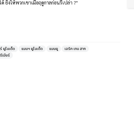
ด้ ยิงให้พวกเขาเมื่อฤดูกาลก่อนรึเปล่า ?"
์ ยูไนเต็ด
แมนฯ ยูไนเต็ด
แมนยู
เอริค เทน ฮาก
รีเมียร์