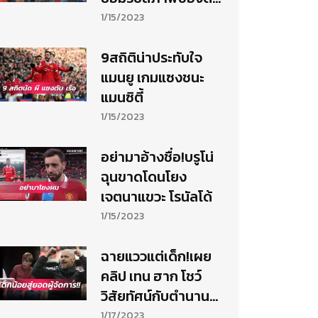
เอง
1/15/2023
9สถิติน่าประทับใจ
แมนยู เกมแซงชนะ
แมนซิตี้
1/15/2023
อย่ามาอ้างชื่อ!บรูโน่
ฉุนขาดโดนโยง
เจตนาแขวะ โรนัลโด้
1/15/2023
ฉายแววแต่เด็ก!เผย
คลิป เทน ฮาก โชว์
วิสัยทัศน์กับตำนาน
ลูกหนังดัตช์
1/17/2023