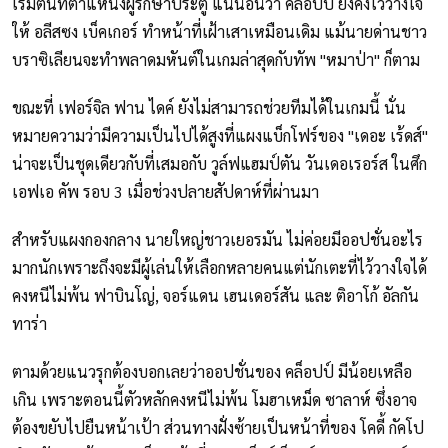
เริ่มต้นที่ตำแหน่งผู้รักษาประตู แน่นอนว่า คล็อปป์ ยังคงไว้วางใจ
ให้ อลีสซง เบ็คเกอร์ ทำหน้าที่เฝ้าเสาเหมือนเดิม แม้นายด่านชาว
บราซิเลียนจะทำพลาดมหันต์ในเกมล่าสุดกับทัพ "หมาป่า" ก็ตาม
ขณะที่ เฟอร์จิล ฟาน ไดค์ ยังไม่สามารถช่วยทีมได้ในเกมนี้ นั่น
หมายความว่ามีความเป็นไปได้สูงที่แผงแบ็กโฟร์ของ "เดอะ เร้ดส์"
น่าจะเป็นชุดเดียวกับที่เสมอกับ วูล์ฟแฮมป์ตัน วันเดอเรอร์ส ในศึก
เอฟเอ คัพ รอบ 3 เมื่อช่วงปลายสัปดาห์ที่ผ่านมา
สำหรับแผงกองกลาง นายใหญ่ชาวเยอรมัน ไม่ค่อยมีออปชั่นอะไร
มากนักเพราะถึงจะมีผู้เล่นให้เลือกหลายคนแต่นักเตะที่ไว้วางใจได้
คงหนีไม่พ้น ฟาบินโญ่, จอร์แดน เฮนเดอร์สัน และ ติอาโก้ อัลกัน
ทาร่า
ตามด้วยแนวรุกต้องบอกเลยว่าออปชั่นของ คล็อปป์ มีน้อยเหลือ
เกิน เพราะตอนนี้ตัวหลักคงหนีไม่พ้น โมฮาเหม็ด ซาลาห์ ซึ่งอาจ
ต้องขยับไปยืนหน้าเป้า ส่วนทางฝั่งซ้ายเป็นหน้าที่ของ โคดี้ กัคโป