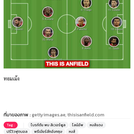
ทอมเม้ง
ที่มาของภาพ :
gettyimages.ae, thisisanfield.com
Tag :
ไบรท์ตัน พบ ลิเวอร์พูล
ไลน์อัพ
หงส์แดง
ปรีวิวฟุตบอล
พรีเมียร์ลีกอังกฤษ
หงส์