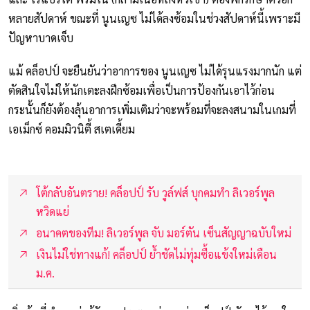
หลายสัปดาห์ ขณะที่ นูนเญซ ไม่ได้ลงซ้อมในช่วงสัปดาห์นี้เพราะมี
ปัญหาบาดเจ็บ
แม้ คล็อปป์ จะยืนยันว่าอาการของ นูนเญซ ไม่ได้รุนแรงมากนัก แต่
ตัดสินใจไม่ให้นักเตะลงฝึกซ้อมเพื่อเป็นการป้องกันเอาไว้ก่อน
กระนั้นก็ยังต้องลุ้นอาการเพิ่มเติมว่าจะพร้อมที่จะลงสนามในเกมที่
เอเม็กซ์ คอมมิวนิตี้ สเตเดี้ยม
โต้กลับอันตราย! คล็อปป์ รับ วูล์ฟส์ บุกคมทำ ลิเวอร์พูล
หวิดแย่
อนาคตของทีม! ลิเวอร์พูล จับ มอร์ตัน เซ็นสัญญาฉบับใหม่
เงินไม่ใช่ทางแก้! คล็อปป์ ย้ำชัดไม่ทุ่มซื้อแข้งใหม่เดือน
ม.ค.