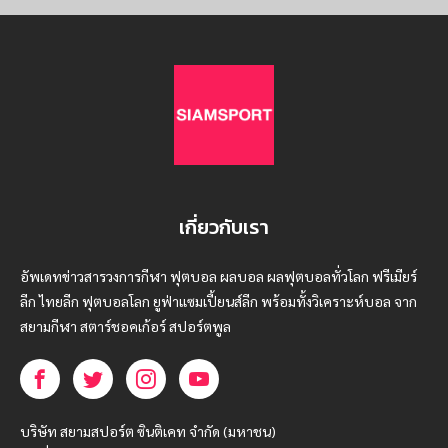
เกี่ยวกับเรา
อัพเดทข่าวสารวงการกีฬา ฟุตบอล ผลบอล ผลฟุตบอลทั่วโลก ฟรีเมียร์
ลีก ไทยลีก ฟุตบอลโลก ยูฟ่าแซมเปี้ยนส์ลีก พร้อมทั้งวิเคราะห์บอล จาก
สยามกีฬา สตาร์ชอคเก้อร์ สปอร์ตพูล
บริษัท สยามสปอร์ต ซินติเคท จำกัด (มหาชน)