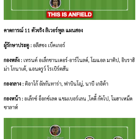
คาดการณ์ 11 ตัวจริง ลิเวอร์พูล แผนสอง
ผู้รักษาประตู :
อลีสซง เบ็คเกอร์
กองหลัง :
เทรนต์ อเล็กซานเดอร์-อาร์โนลด์, โฌแอล มาติป, อิบราฮิ
ม่า โกนาเต้, แอนดรูว์ โรเบิร์ตสัน
กองกลาง :
ติอาโก้ อัลกันทาร่า, ฟาบินโญ่, นาบี เกอิต้า
กองหน้า :
อเล็กซ์ อ็อกซ์เลด แชมเบอร์เลน ,โคดี้ กัคโป, โมฮาเหม็ด
ซาลาห์