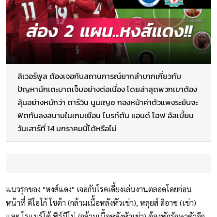
ลิเวอร์พูล ต้องเจอกับสถานการณ์ยากลำบากเกี่ยวกับ
ปัญหานักเตะบาดเจ็บอย่างต่อเนื่อง โดยล่าสุดพวกเขาต้อง
ลุ้นอย่างหนักว่า ดาร์วิน นูนเญซ กองหน้าค่าตัวแพงระยับจะ
ฟิตทันลงสนามในเกมเยือน ไบรท์ตัน แอนด์ โฮฟ อัลเบี้ยน
วันเสาร์ที่ 14 มกราคมนี้ได้หรือไม่
แนวรุกของ "หงส์แดง" เจอกับโรคเดี้ยงเล่นงานตลอดโดยก่อน
หน้าที่ ดีโอโก้ โชต้า (กล้ามเนื้อหลังหัวเข่า), หลุยส์ ดิอาซ (เข่า)
และ โรแบร์โต้ ฟีร์มีโน่ (กล้ามเนื้อหลังหัวเข่า) ต้องพักรักษาตัวอีก