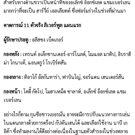
สำหรับทางด้านขวาเป็นหน้าที่ของอเล็กซ์ อ็อกซ์เลด แชมเบอร์เลน
มากกว่าที่จะเป็น ฮาร์วี่ย์ เอลเลียตต์ ซึ่งฟอร์มร่วงในช่วงที่ผ่านมา
คาดการณ์ 11 ตัวจริง ลิเวอร์พูล แผนแรก
ผู้รักษาประตู :
อลีสซง เบ็คเกอร์
กองหลัง :
เทรนต์ อเล็กซานเดอร์-อาร์โนลด์, โฌแอล มาติป, อิบราฮิ
ม่า โกนาเต้, แอนดรูว์ โรเบิร์ตสัน
กองกลาง :
ติอาโก้ อัลกันทาร่า, ฟาบินโญ่, จอร์แดน เฮนเดอร์สัน
กองหน้า :
โคดี้ กัคโป, โมฮาเหม็ด ซาลาห์, อเล็กซ์ อ็อกซ์เลด แชม
เบอร์เลน
อย่างไรก็ตาม กุนซือชาวเยอรมัน อาจจะมีการปรับแนวทางการเล่น
ในแดนกลางด้วยการดร็อป กัปตันเฮนโด้ และเลือกใช้งาน นาบี เก
อิต้า ซึ่งทำผลงานได้ดีอย่างต่อเนื่องในฐานะตัวสำรองในช่วงหลาย