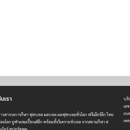
กับเรา
บริ
เลข
ถนน
่าวสารวงการกีฬา ฟุตบอล ผลบอล ผลฟุตบอลทั่วโลก ฟรีเมียร์ลีก ไทย
เขต
อลโลก ยูฟ่าแซมเปี้ยนส์ลีก พร้อมทั้งวิเคราะห์บอล จากสยามกีฬา ส
เก้อร์ สปอร์ตพูล