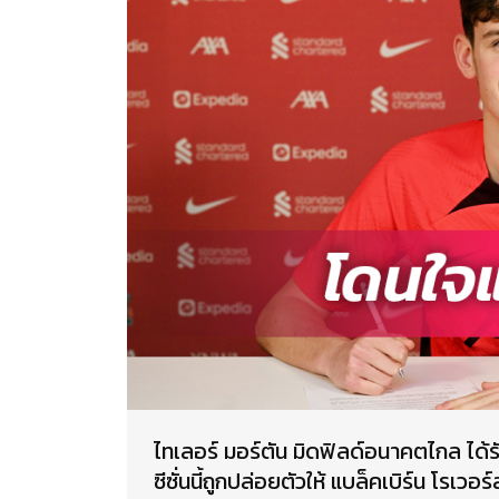
ไทเลอร์ มอร์ตัน มิดฟิลด์อนาคตไกล ได้ร
ซีซั่นนี้ถูกปล่อยตัวให้ แบล็คเบิร์น โรเวอร