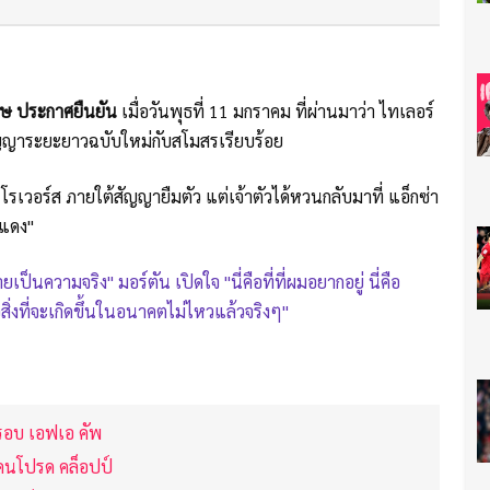
งกฤษ ประกาศยืนยัน
เมื่อวันพุธที่ 11 มกราคม ที่ผ่านมาว่า ไทเลอร์
นสัญญาระยะยาวฉบับใหม่กับสโมสรเรียบร้อย
น โรเวอร์ส ภายใต้สัญญายืมตัว แต่เจ้าตัวได้หวนกลับมาที่ แอ็กซ่า
ส์แดง"
นความจริง" มอร์ตัน เปิดใจ "นี่คือที่ที่ผมอยากอยู่ นี่คือ
่งที่จะเกิดขึ้นในอนาคตไม่ไหวแล้วจริงๆ"
ตกรอบ เอฟเอ คัพ
ล คนโปรด คล็อปป์