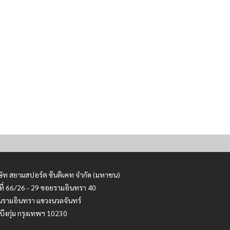
ษัท สยามสปอร์ต ซินติเคท จำกัด (มหาชน)
ที่ 66/26 - 29 ซอยรามอินทรา 40
รามอินทรา แขวงนวลจันทร์
บึงกุ่ม กรุงเทพฯ 10230