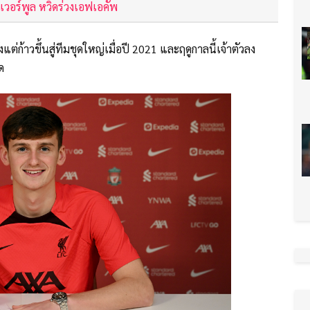
ลิเวอร์พูล หวิดร่วงเอฟเอคัพ
ั้งแต่ก้าวขึ้นสู่ทีมชุดใหญ่เมื่อปี 2021 และฤดูกาลนี้เจ้าตัวลง
ด