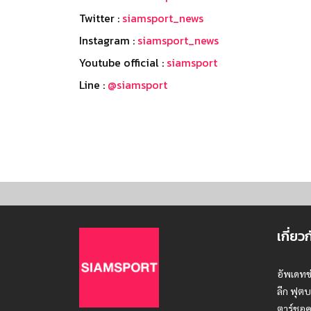
Twitter :
siamsport_news
Instagram :
siamsport_news
Youtube official :
siamsport
Line :
@siamsport
เกี่ยว
อัพเดทข
ลีก ฟุตบ
ตาร์ชอค