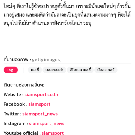
ใหม่ๆ ที่เราไม่รู้จักจะปรากฎตัวขึ้นมา เพราะมีนักเตะใหม่ๆ ก้าวขึ้น
มาอยู่เสมอ และผมคิดว่ามันคงจะเป็นยุคที่แสนงดงามมากๆ ที่จะได้
สนุกไปกับมัน" ตำนานดาวยิงบาร์เซโลน่า ระบุ
ที่มาของภาพ :
gettyimages,
Tag :
เมสซี่
บอลทองคำ
ลิโอเนล เมสซี่
บัลลง ดอร์
ติดตามช่องทางอื่นๆ:
Website :
siamsport.co.th
Facebook :
siamsport
Twitter :
siamsport_news
Instagram :
siamsport_news
Youtube official :
siamsport