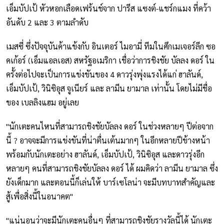
เอ็มบัปเป้ หัวหอกเลือดเฟร้นช์จาก ปารีส แซงต์-แชร์กแมง ที่คว้า
อันดับ 2 และ 3 ตามลำดับ
เมสซี่ ซึ่งปัจจุบันค้าแข้งกับ อินเตอร์ ไมอามี่ ทีมในศึกเมเจอร์ลีก ซอ
คเก้อร์ (เอ็มแอลเอส) สหรัฐอเมริกา เชื่อว่าการชิงชัย บัลลง ดอร์ ใน
ครั้งต่อไปจะเป็นการแข่งขันของ 4 ดาวรุ่งพุ่งแรงได้แก่ ฮาลันด์,
เอ็มบัปเป้, วินิซิอุส จูเนียร์ และ ลามีน ยามาล เท่านั้น โดยไม่มีชื่อ
ของ เบลลิงแฮม อยู่เลย
"นักเตะคนไหนที่สามารถชิงชัยบัลลง ดอร์ ในช่วงหลายๆ ปีต่อจาก
นี้ ? อาจจะมีการแข่งขันที่น่าตื่นเต้นมากๆ ในอีกหลายปีข้างหน้า
พร้อมกับนักเตะอย่าง ฮาลันด์, เอ็มบัปเป้, วินิซิอุส และดาวรุ่งอีก
หลายๆ คนที่สามารถชิงชัยบัลลง ดอร์ ได้ ผมคิดว่า ลามีน ยามาล ซึ่ง
ยังเด็กมาก และตอนนี้ก็เล่นให้ บาร์เซโลน่า จะมีบทบาทสำคัญและ
สู้เพื่อสิ่งนี้ในอนาคต"
"แน่นอนว่าจะมีนักเตะคนอื่นๆ ที่สามารถชิงชัยรางวัลนี้ได้ นักเตะ