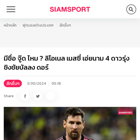
หน้าหลัก
ฟุตบอลต่างประเทศ
ลีกอื่นๆ
มีชื่อ จู๊ด ไหม ? ลิโอเนล เมสซี่ เอ่ยนาม 4 ดาวรุ่ง
ชิงชัยบัลลง ดอร์
ลีกอื่นๆ
3/30/2024
05:18
Share