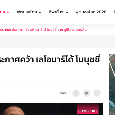
เทศ
ฟุตบอลไทย
กีฬาอื่นๆ
ฟุตบอลโลก 2026
์บาห์เช่ ประกาศคว้า เลโอนาร์โด้ โบนุชชี่ จาก อูนิโอน เบอร์ลิน
ะกาศคว้า เลโอนาร์โด้ โบนุชชี่
Share