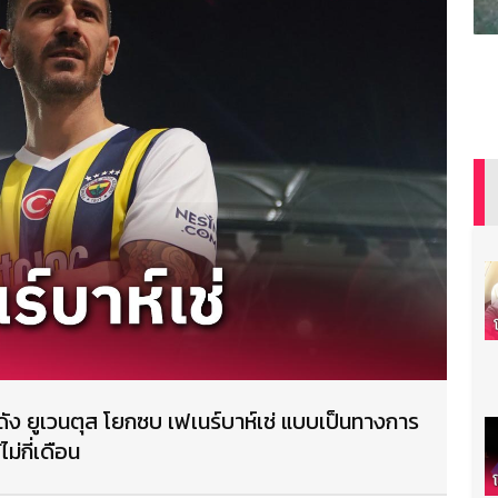
ดัง ยูเวนตุส โยกซบ เฟเนร์บาห์เช่ แบบเป็นทางการ
ไม่กี่เดือน