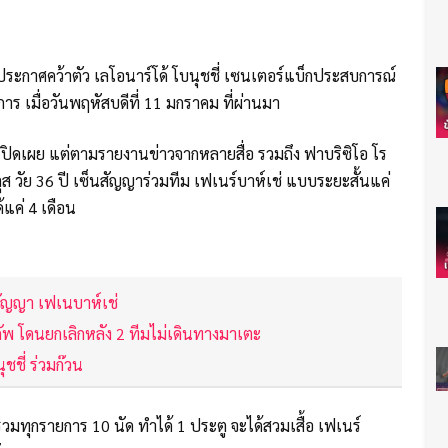
ี ประกาศคว้าตัว เลโอนาร์โด้ โบนุชชี่ เซนเตอร์แบ็กประสบการณ์
การ เมื่อวันพฤหัสบดีที่ 11 มกราคม ที่ผ่านมา
ปิดเผย แต่ตามรายงานข่าวจากหลายสื่อ รวมถึง ฟาบริซิโอ โร
วนตุส วัย 36 ปี เซ็นสัญญาร่วมทีม เฟเนร์บาห์เช่ แบบระยะสั้นแค่
ด้แค่ 4 เดือน
็นสัญญา เฟเนบาห์เช่
ัพ โดนยกเลิกหลัง 2 ทีมไม่เดินทางมาเตะ
ชชี่ ร่วมก๊วน
ลิน รวมทุกรายการ 10 นัด ทำได้ 1 ประตู จะได้สวมเสื้อ เฟเนร์