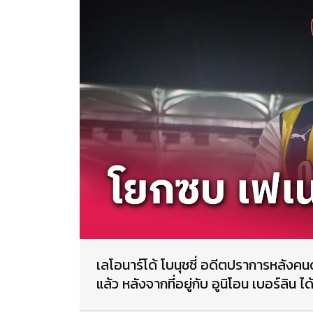
เลโอนาร์โด้ โบนุชชี่ อดีตปราการหลังคน
แล้ว หลังจากที่อยู่กับ อูนิโอน เบอร์ลิน ได้