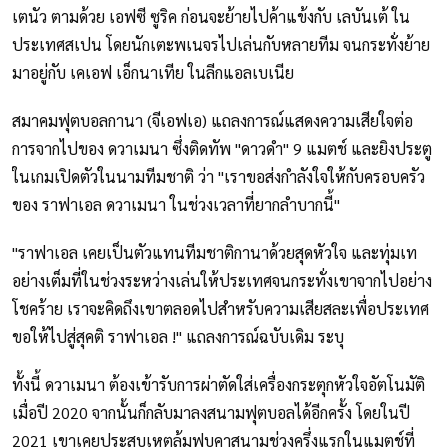
เตนัว ตามด้วย เอฟซี ซูริค ก่อนจะย้ายไปค้าแข้งกับ เลบันเต้ ใน
ประเทศสเปน โดยนักเตะพเนจรไปเล่นกับหลายทีม จนกระทั่งย้าย
มาอยู่กับ เคเอฟ เอ็กนาเทีย ในลีกแอลเบเนีย
สมาคมฟุตบอลกานา (จีเอฟเอ) แถลงการณ์แสดงความเสียใจต่อ
การจากไปของ ดวาเมนา ซึ่งติดทัพ "ดาวดำ" 9 แมตช์ และยิงประตู
ในเกมเปิดตัวในนามทีมชาติ ว่า "เราขอส่งกำลังใจให้กับครอบครัว
ของ ราฟาเอล ดวาเมนา ในช่วงเวลาที่ยากลำบากนี้"
"ราฟาเอล เคยเป็นตัวแทนทีมชาติกานาด้วยสุดหัวใจ และทุ่มเท
อย่างเต็มที่ในช่วงระหว่างเล่นให้ประเทศจนกระทั่งเขาจากไปอย่าง
โชคร้าย เราจะคิดถึงเขาตลอดไปสำหรับความเสียสละเพื่อประเทศ
ขอให้ไปสู่สุคติ ราฟาเอล !" แถลงการณ์ฉบับเดิม ระบุ
ทั้งนี้ ดวาเมนา ต้องเข้ารับการผ่าตัดใส่เครื่องกระตุกหัวใจอัตโนมัติ
เมื่อปี 2020 จากนั้นก็กลับมาลงสนามฟุตบอลได้อีกครั้ง โดยในปี
2021 เขาเคยประสบเหตุล้มฟุบคาสนามช่วงครึ่งแรกในแมตช์ที่