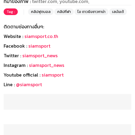
ที่มาของภาพ :
twitter.com, youtube.com,
Tag :
คลิปฟุตบอล
คลิปกีฬา
โฆ ดาวยิงชาวกาน่า
เลบันเต้
ติดตามช่องทางอื่นๆ:
Website :
siamsport.co.th
Facebook :
siamsport
Twitter :
siamsport_news
Instagram :
siamsport_news
Youtube official :
siamsport
Line :
@siamsport