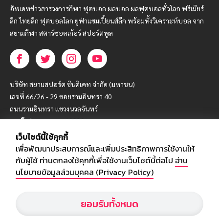
อัพเดทข่าวสารวงการกีฬา ฟุตบอล ผลบอล ผลฟุตบอลทั่วโลก ฟรีเมียร์
ลีก ไทยลีก ฟุตบอลโลก ยูฟ่าแซมเปี้ยนส์ลีก พร้อมทั้งวิเคราะห์บอล จาก
สยามกีฬา สตาร์ชอคเก้อร์ สปอร์ตพูล
บริษัท สยามสปอร์ต ซินติเคท จำกัด (มหาชน)
เลขที่ 66/26 - 29 ซอยรามอินทรา 40
ถนนรามอินทรา แขวงนวลจันทร์
เขตบึงกุ่ม กรุงเทพฯ 10230
เว็บไซต์นี้ใช้คุกกี้
โทร : 02-5088-000
เพื่อพัฒนาประสบการณ์และเพิ่มประสิทธิภาพการใช้งานให้
อีเมล์ :
webmaster@siamsport.co.th
กับผู้ใช้ ท่านตกลงใช้คุกกี้เพื่อใช้งานเว็บไซต์นี้ต่อไป
อ่าน
เว็บไซต์ : www.siamsport.co.th
นโยบายข้อมูลส่วนบุคคล (Privacy Policy)
ยอมรับทั้งหมด
© SIAMSPORT
Privacy