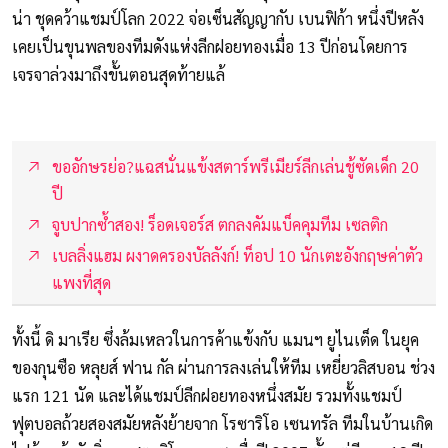
น่า ชุดคว้าแชมป์โลก 2022 จ่อเซ็นสัญญากับ เบนฟิก้า หนึ่งปีหลัง
เคยเป็นขุนพลของทีมดังแห่งลีกฝอยทองเมื่อ 13 ปีก่อนโดยการ
เจรจาล่วงมาถึงขั้นตอนสุดท้ายแล้
ขออักษรย่อ?แฉสนั่นแข้งสตาร์พรีเมียร์ลีกเล่นชู้ซัดเด็ก 20
ปี
จูบปากซ้ำสอง! ร็อดเจอร์ส ตกลงคัมแบ็คคุมทีม เซลติก
เบลลิ่งแฮม ผงาดครองบัลลังก์! ท็อป 10 นักเตะอังกฤษค่าตัว
แพงที่สุด
ทั้งนี้ ดิ มาเรีย ซึ่งล้มเหลวในการค้าแข้งกับ แมนฯ ยูไนเต็ด ในยุค
ของกุนซือ หลุยส์ ฟาน กัล ผ่านการลงเล่นให้ทีม เหยี่ยวลิสบอน ช่วง
แรก 121 นัด และได้แชมป์ลีกฝอยทองหนึ่งสมัย รวมทั้งแชมป์
ฟุตบอลถ้วยสองสมัยหลังย้ายจาก โรซาริโอ เซนทรัล ทีมในบ้านเกิด