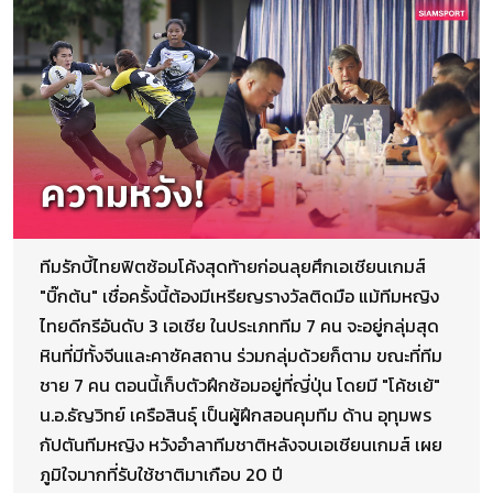
ทีมรักบี้ไทยฟิตซ้อมโค้งสุดท้ายก่อนลุยศึกเอเชียนเกมส์
"บิ๊กต้น" เชื่อครั้งนี้ต้องมีเหรียญรางวัลติดมือ แม้ทีมหญิง
ไทยดีกรีอันดับ 3 เอเชีย ในประเภททีม 7 คน จะอยู่กลุ่มสุด
หินที่มีทั้งจีนและคาซัคสถาน ร่วมกลุ่มด้วยก็ตาม ขณะที่ทีม
ชาย 7 คน ตอนนี้เก็บตัวฝึกซ้อมอยู่ที่ญี่ปุ่น โดยมี "โค้ชเย้"
น.อ.ธัญวิทย์ เครือสินธุ์ เป็นผู้ฝึกสอนคุมทีม ด้าน อุทุมพร
กัปตันทีมหญิง หวังอำลาทีมชาติหลังจบเอเชียนเกมส์ เผย
ภูมิใจมากที่รับใช้ชาติมาเกือบ 20 ปี