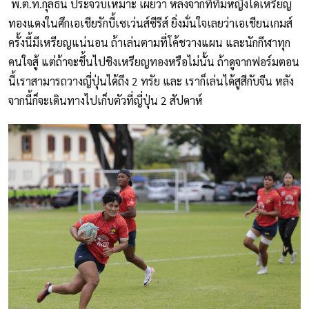
พ.ต.ท.กุลธน ประจวบเหมาะ เผยว่า หลังจากที่ทีมหญิงได้เหรียญ
ทองแดงในศึกเอเชียรักบี้เซเว่นส์ซีรีส์ ยิ่งมั่นใจเลยว่าเอเชียนเกมส์
ครั้งนี้มีเหรียญแน่นอน ถ้าเล่นตามที่โค้ชวางแผน และนักกีฬาทุก
คนใจสู้ แต่ถ้าจะขึ้นไปชิงเหรียญทองหรือไม่นั้น ถ้าดูจากฟอร์มตอน
นี้เราสามารถวางญี่ปุ่นได้ถึง 2 ทรัย และ เราก็เล่นได้สูสีกับจีน หลัง
จากนี้ก็จะเดินทางไปเก็บตัวที่ญี่ปุ่น 2 สัปดาห์