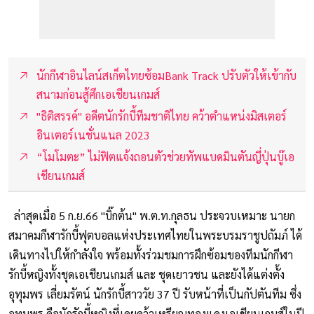
นักกีฬาอินไลน์สเก็ตไทยซ้อมBank Track ปรับตัวให้เข้ากับ
สนามก่อนสู้ศึกเอเชียนเกมส์
"ธิติสรรค์" อดีตนักรักบี้ทีมชาติไทย คว้าตำแหน่งมิสเตอร์
อินเตอร์เนชั่นแนล 2023
“โมโมตะ” ไม่ฟิตแจ้งถอนตัวช่วยทัพแบดมินตันญี่ปุ่นบู๊เอ
เชียนเกมส์
ล่าสุดเมื่อ 5 ก.ย.66 "บิ๊กต้น" พ.ต.ท.กุลธน ประจวบเหมาะ นายก
สมาคมกีฬารักบี้ฟุตบอลแห่งประเทศไทยในพระบรมราชูปถัมภ์ ได้
เดินทางไปให้กำลังใจ พร้อมทั้งร่วมชมการฝึกซ้อมของทีมนักกีฬา
รักบี้หญิงทั้งชุดเอเชียนเกมส์ และ ชุดเยาวชน และยังได้แต่งตั้ง
อุทุมพร เลี่ยมรัตน์ นักรักบี้สาววัย 37 ปี รับหน้าที่เป็นกัปตันทีม ซึ่ง
อุทุมพร คือนักรักบี้หญิงที่เคยคว้าเหรียญทองแดงเอเชียนเกมส์ในปี