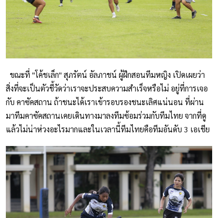
ขณะที่ "โค้ชเล็ก" สุภรัตน์ อัลภาชน์ ผู้ฝึกสอนทีมหญิง เปิดเผยว่า
สิ่งที่จะเป็นตัวชี้วัดว่าเราจะประสบความสําเร็จหรือไม่ อยู่ที่การเจอ
กับ คาซัคสถาน ถ้าชนะได้เราเข้ารอบรองชนะเลิศแน่นอน ที่ผ่าน
มาทีมคาซัคสถานเคยเดินทางมาลงทีมซ้อมร่วมกับทีมไทย จากที่ดู
แล้วไม่น่าห่วงอะไรมากและในเวลานี้ทีมไทยคือทีมอันดับ 3 เอเชีย