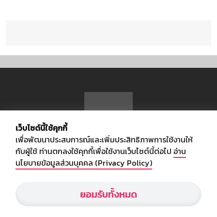
เว็บไซต์นี้ใช้คุกกี้
เพื่อพัฒนาประสบการณ์และเพิ่มประสิทธิภาพการใช้งานให้
กับผู้ใช้ ท่านตกลงใช้คุกกี้เพื่อใช้งานเว็บไซต์นี้ต่อไป
อ่าน
นโยบายข้อมูลส่วนบุคคล (Privacy Policy)
เกี่ยวกับเรา
ยอมรับทั้งหมด
อัพเดทข่าวสารวงการกีฬา ฟุตบอล ผลบอล ผลฟุตบอลทั่วโลก ฟรีเมียร์
ลีก ไทยลีก ฟุตบอลโลก ยูฟ่าแซมเปี้ยนส์ลีก พร้อมทั้งวิเคราะห์บอล จาก