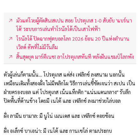
มัวแต่โวยผู้ตัดสิน!สเปน สอย โปรตุเกส 1-0 สับยับ 'แบร์นา
โด้' ระบบการเล่นทำโรนัลโด้เป็นเสาไฟฟ้า
โรนัลโด้ ปิดฉากฟุตบอลโลก 2026 ย้อน 20 ปีแห่งตำนาน
เวิลด์ คัพที่ไม่มีวันลืม
สิ้นสุดยุค มาร์ตีเนซ! ลาโปรตุเกสทันที หลังฝันแชมป์โลกพัง
ตัวผู้เล่นก็ตามนั้น... โปรตุเกส แค่ส่ง เฟลิกซ์ ลงสนาม นอกนั้น
เหมือนเดิมทั้งสองฝั่ง ไม่มีพลิกโผ วิธีการเล่นชี้ชัดเจนว่า สเปน เป็น
ฝ่ายครองบอล แต่ โปรตุเกส เน้นแท็กติก "แน่นแดนกลาง" รับลึก
ปิดพื้นที่ด้านข้าง โดยมี เนโต้ และ เฟลิกซ์ ลงมาช่วยไล่บอล
ฝั่ง ลามีน ยามาล: มี นูโน่ เมนเดส และ เฟลิกซ์ คอยซ้อน
ฝั่ง อเล็กซ์ บาเอน่า: มี เนโต้ และ กานเซโล่ ตามประกบ