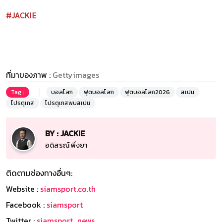
#JACKIE
ที่มาของภาพ :
Gettyimages
Tag :
บอลโลก
ฟุตบอลโลก
ฟุตบอลโลก2026
สเปน
โปรตุเกส
โปรตุเกสพบสเปน
BY : JACKIE
อดิสรณ์ พึ่งยา
ติดตามช่องทางอื่นๆ:
Website :
siamsport.co.th
Facebook :
siamsport
Twitter :
siamsport_news