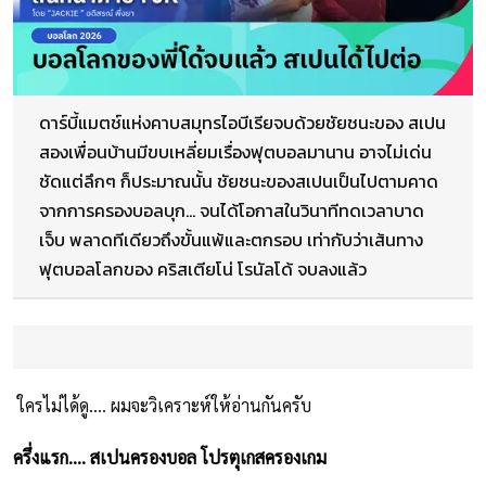
ดาร์บี้แมตช์แห่งคาบสมุทรไอบีเรียจบด้วยชัยชนะของ สเปน
สองเพื่อนบ้านมีขบเหลี่ยมเรื่องฟุตบอลมานาน อาจไม่เด่น
ชัดแต่ลึกๆ ก็ประมาณนั้น ชัยชนะของสเปนเป็นไปตามคาด
จากการครองบอลบุก... จนได้โอกาสในวินาทีทดเวลาบาด
เจ็บ พลาดทีเดียวถึงขั้นแพ้และตกรอบ เท่ากับว่าเส้นทาง
ฟุตบอลโลกของ คริสเตียโน่ โรนัลโด้ จบลงแล้ว
ใครไม่ได้ดู.... ผมจะวิเคราะห์ให้อ่านกันครับ
ครึ่งแรก.... สเปนครองบอล โปรตุเกสครองเกม