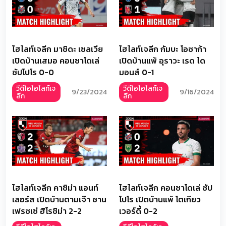
ไฮไลท์เจลีก มาชิดะ เซลเวีย
ไฮไลท์เจลีก กัมบะ โอซาก้า
เปิดบ้านเสมอ คอนซาโดเล่
เปิดบ้านแพ้ อุราวะ เรด ได
ซัปโปโร 0-0
มอนส์ 0-1
วีดีโอไฮไลท์เจ
วีดีโอไฮไลท์เจ
9/23/2024
9/16/2024
ลีก
ลีก
ไฮไลท์เจลีก คาชิม่า แอนท์
ไฮไลท์เจลีก คอนซาโดเล่ ซัป
เลอร์ส เปิดบ้านตามเจ๊า ซาน
โปโร เปิดบ้านแพ้ โตเกียว
เฟรซเซ่ ฮิโรชิม่า 2-2
เวอร์ดี้ 0-2