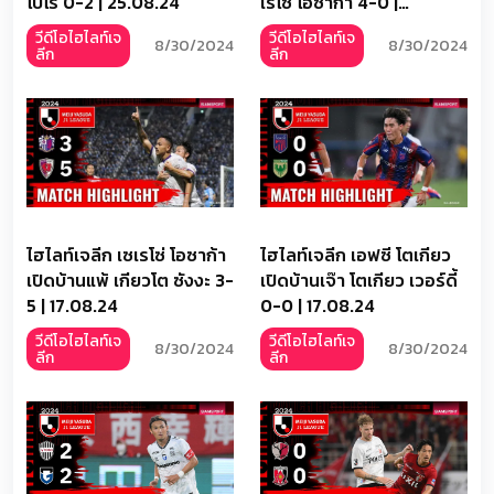
โปโร 0-2 | 25.08.24
เรโซ่ โอซาก้า 4-0 |
24.08.24
วีดีโอไฮไลท์เจ
วีดีโอไฮไลท์เจ
8/30/2024
8/30/2024
ลีก
ลีก
ไฮไลท์เจลีก เซเรโซ่ โอซาก้า
ไฮไลท์เจลีก เอฟซี โตเกียว
เปิดบ้านแพ้ เกียวโต ซังงะ 3-
เปิดบ้านเจ๊า โตเกียว เวอร์ดี้
5 | 17.08.24
0-0 | 17.08.24
วีดีโอไฮไลท์เจ
วีดีโอไฮไลท์เจ
8/30/2024
8/30/2024
ลีก
ลีก