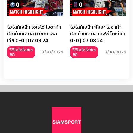
ไฮไลท์เจลีก เซเรโซ่ โอซาก้า
ไฮไลท์เจลีก กัมบะ โอซาก้า
เปิดบ้านเสมอ มาชิดะ เซล
เปิดบ้านเสมอ เอฟซี โตเกียว
เวีย 0-0 | 07.08.24
0-0 | 07.08.24
วีดีโอไฮไลท์เจ
วีดีโอไฮไลท์เจ
8/30/2024
8/30/2024
ลีก
ลีก