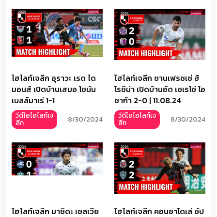
ไฮไลท์เจลีก อุราวะ เรด ได
ไฮไลท์เจลีก ซานเฟรซเซ่ ฮิ
มอนส์ เปิดบ้านเสมอ โชนัน
โรชิม่า เปิดบ้านอัด เซเรโซ่ โอ
เบลล์มาเร่ 1-1
ซาก้า 2-0 | 11.08.24
วีดีโอไฮไลท์เจ
วีดีโอไฮไลท์เจ
8/30/2024
8/30/2024
ลีก
ลีก
ไฮไลท์เจลีก มาชิดะ เซลเวีย
ไฮไลท์เจลีก คอนซาโดเล่ ซัป