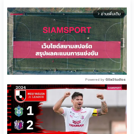
อ่านเพิ่มเติม
arrow_forward_ios
Powered by 
GliaStudios
Mute