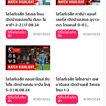
ไฮไลท์เจลีก วิสเซล โกเบ
ไฮไลท์เจลีก คาชิม่า แอนท์
เปิดบ้านแบ่งแต้ม กัมบะ โอ
เลอร์ส เปิดบ้านเสมอ อุราวะ
ซาก้า 2-2 | 17.08.24
เรด ไดมอนส์ 0-0 |
17.08.24
วีดีโอไฮไลท์เจ
วีดีโอไฮไลท์เจ
8/30/2024
8/30/2024
ลีก
ลีก
ไฮไลท์เจลีก คอนซาโดเล่ ซัป
ไฮไลท์เจลีก โยโกฮาม่า เอฟ
โปโร เปิดบ้านถล่ม ซางัน โทสุ
มารินอส เปิดบ้านแพ้ วิสเซล
5-3 | 16.08.24
โกเบ 1-2
วีดีโอไฮไลท์เจ
วีดีโอไฮไลท์เจ
8/30/2024
8/30/2024
ลีก
ลีก