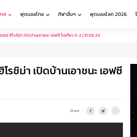
เทศ
ฟุตบอลไทย
กีฬาอื่นๆ
ฟุตบอลโลก 2026
ซเซ่ ฮิโรชิม่า เปิดบ้านเอาชนะ เอฟซี โตเกียว 3-2 | 31.08.24
ิโรชิม่า เปิดบ้านเอาชนะ เอฟซี
Share