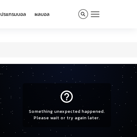
โปรแกรมบอล
ผลบอล
help_outline
Something unexpected happened.
Please wait or try again later.