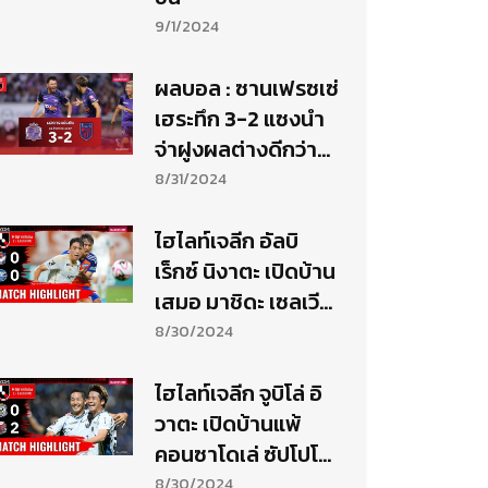
9/1/2024
ผลบอล : ซานเฟรซเซ่
เฮระทึก 3-2 แซงนำ
จ่าฝูงผลต่างดีกว่า
มาชิดะ
8/31/2024
ไฮไลท์เจลีก อัลบิ
เร็กซ์ นิงาตะ เปิดบ้าน
เสมอ มาชิดะ เซลเวีย
0-0 | 25.08.24
8/30/2024
ไฮไลท์เจลีก จูบิโล่ อิ
วาตะ เปิดบ้านแพ้
คอนซาโดเล่ ซัปโปโร
0-2 | 25.08.24
8/30/2024