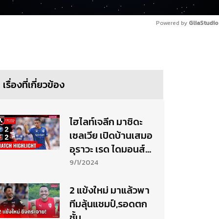
Powered by 
GliaStudio
เรื่องที่เกี่ยวข้อง
ไฮไลท์เจลีก มาชิดะ
เซลเวีย เปิดบ้านเสมอ
อุราวะ เรด ไดมอนส์
2-2 | 31.08.24
9/1/2024
2 แข้งใหม่ มาแล้วพา
ทีมลุ้นแชมป์,รอดตก
ชั้น