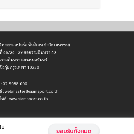
ษัท สยามสปอร์ต ซินติเคท จำกัด (มหาชน)
ที่ 66/26 - 29 ซอยรามอินทรา 40
รามอินทรา แขวงนวลจันทร์
บึงกุ่ม กรุงเทพฯ 10230
 : 02-5088-000
ล์ :
webmaster@siamsport.co.th
บไซต์ : www.siamsport.co.th
อไป
ยอมรับทั้งหมด
Privacy