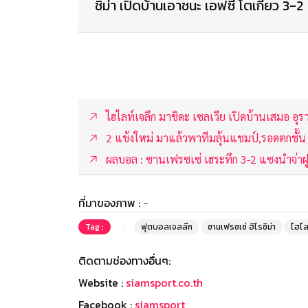
ชิม่า เปิดบ้านเอาชนะ เอฟซี โตเกียว 3-2
ไฮไลท์เจลีก มาชิดะ เซลเวีย เปิดบ้านเสมอ อุร
2 แข้งใหม่ มาแล้วพาทีมลุ้นแชมป์,รอดตกชั้น
ผลบอล : ซานเฟรซเซ่ เฮระทึก 3-2 แซงนำจ่าฝูง
ที่มาของภาพ :
-
Tag :
ฟุตบอลเจลลีก
ซานเฟรซเซ่ ฮิโรชิม่า
ไฮไล
ติดตามช่องทางอื่นๆ:
Website :
siamsport.co.th
Facebook :
siamsport