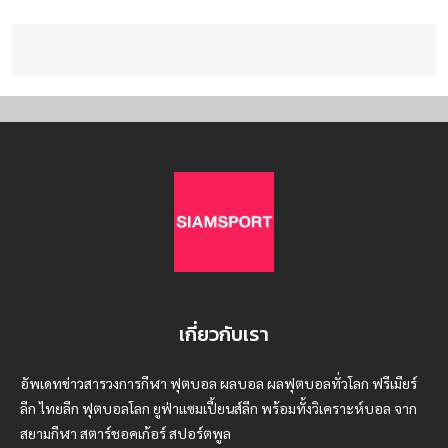
เกี่ยวกับเรา
อัพเดทข่าวสารวงการกีฬา ฟุตบอล ผลบอล ผลฟุตบอลทั่วโลก ฟรีเมียร์
ลีก ไทยลีก ฟุตบอลโลก ยูฟ่าแซมเปี้ยนส์ลีก พร้อมทั้งวิเคราะห์บอล จาก
สยามกีฬา สตาร์ชอคเก้อร์ สปอร์ตพูล