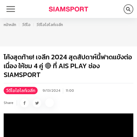
หน้าหลัก
วีดีโอ
วีดีโอไฮไลท์เจลีก
โค้งสุดท้าย! เจลีก 2024 สุดสัปดาห์นี้ฟาดแข้งต่อ
เนื่อง ให้ชม 4 คู่ 🔴 ที่ AIS PLAY ช่อง
SIAMSPORT
วีดีโอไฮไลท์เจลีก
9/13/2024
11:00
Share