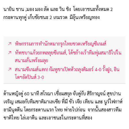
นายิน ชาน ,มอง มอง ลัด และ วิน ชิง โดยเอาชนะทั้งหมด 2
กระดานทุกคู่ เก็บชัยชนะ 2 เกมรวด มีลุ้นเหรียญทอง
พิษกรรมการทำนักหมากรุกไทยชวดเหรียญซีเกมส์
ทัพชบาแก้วยกพลลุยซีเกมส์, โค้ชก้างเร้าทีมทุ่มสมาธิไปใน
สนามลั่นพร้อมลุย
สนามซีเกมส์แตก! กัมพูชาเปิดหัวถลุงติมอร์ 4-0 รั้งฝูง, อิน
โดฯอัดปินส์ 3-0
ด้านหญิงคู่ 60 นาที สโรฌา เชื่อมสกุล จับคู่กับ สิริกาญจน์ สุขปาน
เจริญ เสมอกับทีมชาติมาเลเซีย ที่มี ชัว เจีย เทียน และ นูร์ไฟกาห์
อามีนุดดีน โดยกระดานแรก ไทย พ่ายไปก่อน จากนั้นสองสาวทีม
ชาติไทย ไล่เอาคืน และเอาชนะในกระดานที่สอง