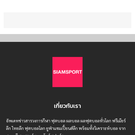
เกี่ยวกับเรา
อัพเดทข่าวสารวงการกีฬา ฟุตบอล ผลบอล ผลฟุตบอลทั่วโลก ฟรีเมียร์
ลีก ไทยลีก ฟุตบอลโลก ยูฟ่าแซมเปี้ยนส์ลีก พร้อมทั้งวิเคราะห์บอล จาก