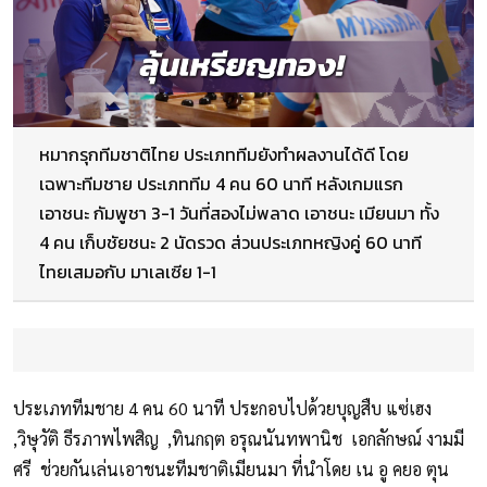
หมากรุกทีมชาติไทย ประเภททีมยังทำผลงานได้ดี โดย
เฉพาะทีมชาย ประเภททีม 4 คน 60 นาที หลังเกมแรก
เอาชนะ กัมพูชา 3-1 วันที่สองไม่พลาด เอาชนะ เมียนมา ทั้ง
4 คน เก็บชัยชนะ 2 นัดรวด ส่วนประเภทหญิงคู่ 60 นาที
ไทยเสมอกับ มาเลเซีย 1-1
ประเภททีมชาย 4 คน 60 นาที ประกอบไปด้วยบุญสืบ แซ่เฮง
,วิษุวัติ ธีรภาพไพสิญ ,ทินกฤต อรุณนันทพานิช เอกลักษณ์ งามมี
ศรี ช่วยกันเล่นเอาชนะทีมชาติเมียนมา ที่นำโดย เน อู คยอ ตุน