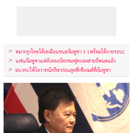
หมากรุกไทยได้เฮเฉือนชนะกัมพูชา 3-1พร้อมได้บายรอบ2
แฟนกัมพูชาแห่จับจองบัตรชมฟุตบอลสายบีหมดแล้ว
ผบ.ทบ.ให้โอวาทนักกีฬาก่อนลุยศึกซีเกมส์ที่กัมพูชา