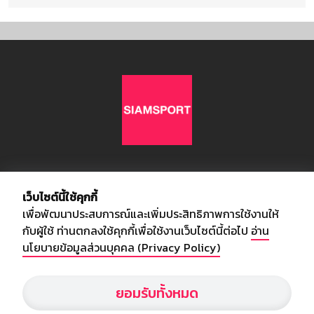
เกี่ยวกับเรา
เว็บไซต์นี้ใช้คุกกี้
เพื่อพัฒนาประสบการณ์และเพิ่มประสิทธิภาพการใช้งานให้
อัพเดทข่าวสารวงการกีฬา ฟุตบอล ผลบอล ผลฟุตบอลทั่วโลก ฟรีเมียร์
กับผู้ใช้ ท่านตกลงใช้คุกกี้เพื่อใช้งานเว็บไซต์นี้ต่อไป
อ่าน
ลีก ไทยลีก ฟุตบอลโลก ยูฟ่าแซมเปี้ยนส์ลีก พร้อมทั้งวิเคราะห์บอล จาก
นโยบายข้อมูลส่วนบุคคล (Privacy Policy)
สยามกีฬา สตาร์ชอคเก้อร์ สปอร์ตพูล
ยอมรับทั้งหมด