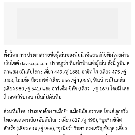
ทั้งนี้จากการประกาศรายชื่อผู้เล่นของทีมนิวซีแลนด์กับทีมไทยผ่าน
เว็บไซต์ daviscup.com ปรากฏว่า ทีมเจ้าบ้านส่งผู้เล่น ดังนี้ รูบิน ส
ตาแธม (อันดับโลก : เดี่ยว 449 /คู่ 168), อาจีท ไร (เดี่ยว 475 /คู่
345), ไอแซ็ค บีครอฟต์ (เดี่ยว 856 /คู่ 1,056), ฟินน์ เรย์โนลด์ส
(เดี่ยว 980 /คู่ 541) และ อาร์เต็ม ซิทัก (เดี่ยว - /คู่ 167) โดยมี เคล
ลี่ เอฟเวิร์นเดน เป็นกัปตันทีม
ส่วนทีมไทย ประกอบด้วย "แม็กซิ" แม็กซิมัส ภราพล โจนส์ ลูกครึ่ง
ไทย-ออสเตรเลีย (อันดับโลก : เดี่ยว 627 /คู่ 498), "บูม" กษิดิศ
สำเร็จ (เดี่ยว 634 /คู่ 958), "จูเนียร์" วิชยา ตรงเจริญชัยกุล (เดี่ยว