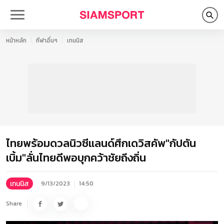
หน้าหลัก
กีฬาอื่นๆ
เทนนิส
ไทยพร้อมดวลนิวซีแลนด์ศึกเดวิสคัพ"กัปตัน
เบิ้ม"ลั่นไทยดีพอบุกคว้าชัยถึงถิ่น
เทนนิส
9/13/2023
14:50
Share