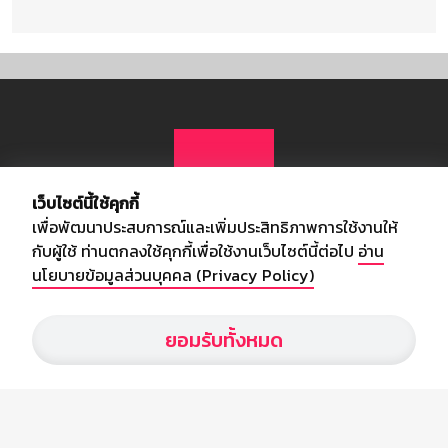
เว็บไซต์นี้ใช้คุกกี้
เพื่อพัฒนาประสบการณ์และเพิ่มประสิทธิภาพการใช้งานให้
กับผู้ใช้ ท่านตกลงใช้คุกกี้เพื่อใช้งานเว็บไซต์นี้ต่อไป
อ่าน
นโยบายข้อมูลส่วนบุคคล (Privacy Policy)
เกี่ยวกับเรา
ยอมรับทั้งหมด
อัพเดทข่าวสารวงการกีฬา ฟุตบอล ผลบอล ผลฟุตบอลทั่วโลก ฟรีเมียร์
ลีก ไทยลีก ฟุตบอลโลก ยูฟ่าแซมเปี้ยนส์ลีก พร้อมทั้งวิเคราะห์บอล จาก
สยามกีฬา สตาร์ชอคเก้อร์ สปอร์ตพูล