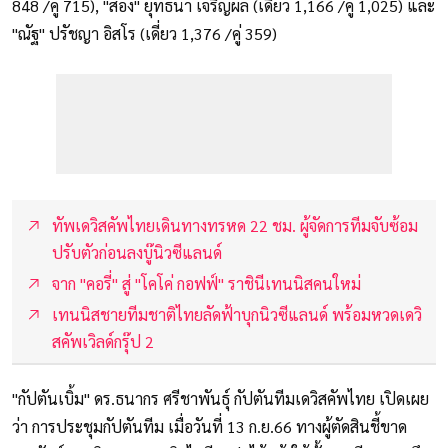
848 /คู่ 715), "สอง" ยุทธนา เจริญผล (เดี่ยว 1,166 /คู่ 1,025) และ
"ณัฐ" ปรัชญา อิสโร (เดี่ยว 1,376 /คู่ 359)
ทัพเดวิสคัพไทยเดินทางทรหด 22 ชม. ผู้จัดการทีมจับซ้อม
ปรับตัวก่อนลงบู๊นิวซีแลนด์
จาก "คอรี่" สู่ "โคโค่ กอฟฟ์" ราชินีเทนนิสคนใหม่
เทนนิสชายทีมชาติไทยลัดฟ้าบุกนิวซีแลนด์ พร้อมหวดเดวิ
สคัพเวิลด์กรุ๊ป 2
"กัปตันเบิ้ม" ดร.ธนากร ศรีชาพันธุ์ กัปตันทีมเดวิสคัพไทย เปิดเผย
ว่า การประชุมกัปตันทีม เมื่อวันที่ 13 ก.ย.66 ทางผู้ตัดสินชี้ขาด