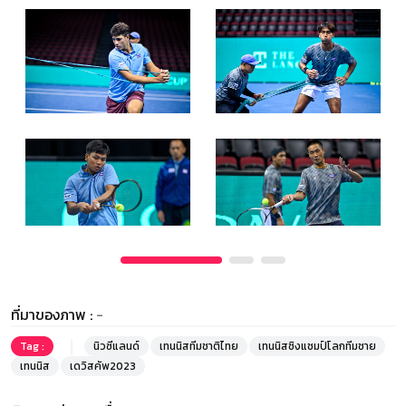
ที่มาของภาพ :
-
Tag :
นิวซีแลนด์
เทนนิสทีมชาติไทย
เทนนิสชิงแชมป์โลกทีมชาย
เทนนิส
เดวิสคัพ2023