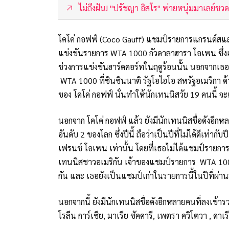
ไม่ถึงฝัน! "ปรัชญา อิสโร" พ่ายหนุ่มมาเลย์ชว
โคโค่ กอฟฟ์ (Coco Gauff) แชมป์รายการแกรนด์สแลม 
แข่งขันรายการ WTA 1000 กัวดาลาฮารา โอเพน ซึ่ง
ช่วงการแข่งขันฮาร์ดคอร์ทในฤดูร้อนนั้น นอกจากเธ
WTA 1000 ที่ซินซินนาติ รัฐโอไฮโอ สหรัฐอเมริกา ด้ว
ของ โคโค่ กอฟฟ์ นั่นทำให้นักเทนนิสวัย 19 คนนี้ จ
นอกจาก โคโค่ กอฟฟ์ แล้ว ยังมีนักเทนนิสชื่อดังอีกห
อันดับ 2 ของโลก ซึ่งปีนี้ ถือว่าเป็นปีที่ไม่ได้ดีเ
เฟรนช์ โอเพน เท่านั้น โดยที่เธอไม่ได้แชมป์รายกา
เทนนิสชาวอเมริกัน เจ้าของแชมป์รายการ WTA 100
กัน และ เธอยังเป็นแชมป์เก่าในรายการนี้ในปีที่ผ่
นอกจากนี้ ยังมีนักเทนนิสชื่อดังอีกหลายคนที่ลงเข้าร
โรลีน การ์เซีย, มาเรีย ซัคคารี, เพตรา ควิโตวา , ด