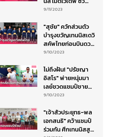
นีล เมดเวเดฟ ซิว
แชมป์ ยูเอส โอเพ่น
9/11/2023
สมัย 4
"สุชัย" ควักส่วนตัว
บำรุงขวัญเทนนิสเดวิ
สคัพไทยก่อนบินดวล
แร็คเกตนิวซีแลนด์
9/10/2023
ไม่ถึงฝัน! "ปรัชญา
อิสโร" พ่ายหนุ่มมา
เลย์ชวดแชมป์ชาย
เดี่ยว เทนนิสไอทีเอฟ
9/10/2023
ที่วลัยลักษณ์
"เจ้าสัวประยุทธ-พล
เอกสนธิ" คว้าแชมป์
ร่วมกัน ศึกเทนนิสสูง