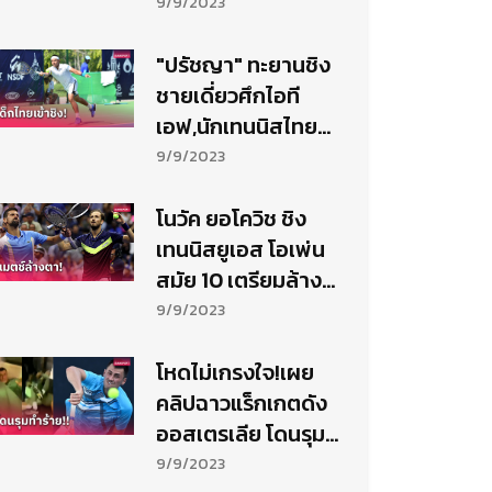
อายุ
9/9/2023
"ปรัชญา" ทะยานชิง
ชายเดี่ยวศึกไอที
เอฟ,นักเทนนิสไทย
ครองแชมป์ประเภทคู่
9/9/2023
โนวัค ยอโควิช ชิง
เทนนิสยูเอส โอเพ่น
สมัย 10 เตรียมล้าง
ตา ดานีล เมดเวเดฟ
9/9/2023
โหดไม่เกรงใจ!เผย
คลิปฉาวแร็กเกตดัง
ออสเตรเลีย โดนรุม
ทำร้ายร่างกาย
9/9/2023