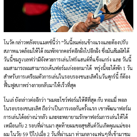
โนวัค กล่าวหลังจบแมตช์นี้ว่า "วันนี้ลมค่อนข้างแรงและต้องปรับ
สภาพแวดล้อมให้ได้ ลมพักจากคอร์ตอีกฝั่งไปอีกฝั่ง ซึ่งมันสัมผัสได้
วันนี้ชมรูเบลฟว่ามีจังหวะการเล่นโฟร์แฮนด์ที่แข็งแกร่ง และ วันนี้
ผมสามารถผมสามารถเค้นฟอร์มเก่งออกมาได้ พรุ่งนี้จะได้พัก 1 วัน
สำหรับการเตรียมตัวการเล่นในรอบรองชนะเลิศในวันศุกร์นี้ ก็ต้อง
ฟื้นฟูสภาพร่างกายกลับมาให้เร็วที่สุด
โนเล่ ยังกล่าวต่ออีกว่า "ผมจะโชว์ฟอร์มให้ดีที่สุด กับ ทอมมี่ พอล
ในรอบรองชนะเลิศ ถือว่าเป็นการเจอกันครั้งแรก เขาพัฒนาฟอร์ม
การเล่นได้อย่างน่ากลัว และจะพยายามรักษาฟอร์มการเล่นให้ได้
เหมือนกับ 2 รอบที่ผ่านมา สุดท้ายผมขอสุขสันต์วันเกิดคุณแม่ของ
ผม ในวัย 59 ปีไปเมื่อ 2 วันที่ผ่านมา ท่ามกลางแฟนๆที่เข้ามาชม