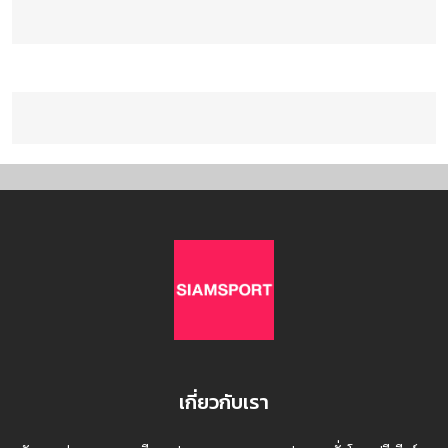
เกี่ยวกับเรา