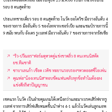
รอบ 8 คนสุดท้าย
ประเภทชายเดี่ยว รอบ 8 คนสุดท้าย โนวัค ยอโควิช มือวางอันดับ 4
ของรายการ มืออันดับ 5 ของโลกจากเซอร์เบีย และแชมป์รายการนี้
9 สมัย พบกับ อังเดร รูเบลฟ มือวางอันดับ 7 ของรายการจากรัสเซีย
"ริว-ปวีณอร"ฟอร์มดุหวดคู่แข่งขาดลิ่ว 8 คนเทนนิสคัด
ยช.ทีมชาติ
ซาบาเลนก้า เชือด เวคิช ทะยานรอบรองฯหวดออสซี่โอเพ่น
คุณพ่อ"น้องเทนนิส"ตอบชัดแฟนคลับทุกข้อทำไมต้องลง
แข่งศึกกีฬาปัญญาชน
เซตแรก โนวัค เป็นฝ่ายคุมเกมได้เหนือกว่าและมาเบรคเสิร์ฟจากรู
เบลฟ จากการเสิร์ฟเสียหมดขึ้นนำห่าง 4-1 แล้วโนวัคเล่นลูกแอพ