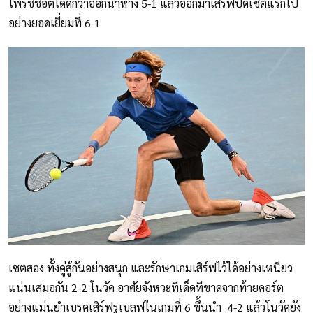
โพรชช็อตได้ดีกว่าออกนำห่าง 5-1 แล้วออกมาเสิร์ฟปิดเซตแรกไป
อย่างยอดเยี่ยมที่ 6-1
เซตสอง ทั้งคู่สู้กันอย่างสนุก และรักษาเกมเสิร์ฟไว้ได้อย่างเหนียว
แน่นเสมอกัน 2-2 โนวัค อาศัยจังหวะทีเด็ดทีขาดจากท้ายคอร์ต
อย่างแม่นยำเบรคเสิร์ฟรูเบลฟในเกมที่ 6 ขึ้นนำ 4-2 แล้วโนวัคยัง