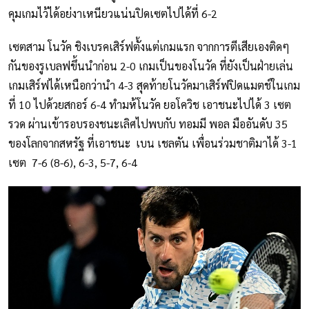
คุมเกมไว้ได้อย่งาเหนียวแน่นปิดเซตไปได้ที่ 6-2
เซตสาม โนวัค ชิงเบรคเสิร์ฟตั้งแต่เกมแรก จากการตีเสียเองติดๆ
กันของรูเบลฟขึ้นนำก่อน 2-0 เกมเป็นของโนวัค ที่ยังเป็นฝ่ายเล่น
เกมเสิร์ฟได้เหนือกว่านำ 4-3 สุดท้ายโนวัคมาเสิร์ฟปิดแมตช์ในเกม
ที่ 10 ไปด้วยสกอร์ 6-4 ทำมห้โนวัค ยอโควิช เอาชนะไปได้ 3 เซต
รวด ผ่านเข้ารอบรองชนะเลิศไปพบกับ ทอมมี พอล มืออันดับ 35
ของโลกจากสหรัฐ ที่เอาชนะ เบน เชลตัน เพื่อนร่วมชาติมาได้ 3-1
เซต 7-6 (8-6), 6-3, 5-7, 6-4