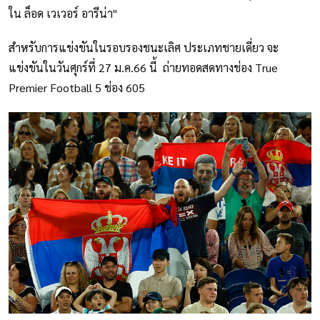
ใน ล็อด เวเวอร์ อารีน่า"
สำหรับการแข่งขันในรอบรองชนะเลิศ ประเภทชายเดี่ยว จะ
แข่งขันในวันศุกร์ที่ 27 ม.ค.66 นี้ ถ่ายทอดสดทางช่อง True
Premier Football 5 ช่อง 605