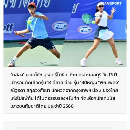
"กล้อง" กานต์ธัช สุรฤทธิ์โยธิน นักหวดจากชลบุรี วัย 13 ปี
เข้ารอบตัดเชือกรุ่น 14 ปีชาย ส่วน รุ่น 14ปีหญิง "พิณเพลง"
ณัฐรดา สกุลวงศ์ธนา นักหวดจากกรุงเทพฯ มือ 2 ของไทย
เก่งไม่แพ้กัน ได้ไปต่อรอบรองฯ ในศึก คัดเลือกนักเทนนิส
เยาวชนทีมชาติไทย ประจำปี 2566