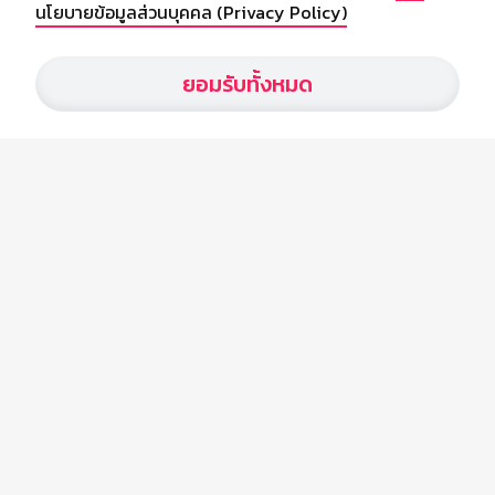
นโยบายข้อมูลส่วนบุคคล (Privacy Policy)
เกี่ยวกับเรา
ยอมรับทั้งหมด
อัพเดทข่าวสารวงการกีฬา ฟุตบอล ผลบอล ผลฟุตบอลทั่วโลก ฟรีเมียร์
ลีก ไทยลีก ฟุตบอลโลก ยูฟ่าแซมเปี้ยนส์ลีก พร้อมทั้งวิเคราะห์บอล จาก
สยามกีฬา สตาร์ชอคเก้อร์ สปอร์ตพูล
บริษัท สยามสปอร์ต ซินติเคท จำกัด (มหาชน)
เลขที่ 66/26 - 29 ซอยรามอินทรา 40
ถนนรามอินทรา แขวงนวลจันทร์
เขตบึงกุ่ม กรุงเทพฯ 10230
โทร : 02-5088-000
อีเมล์ :
webmaster@siamsport.co.th
เว็บไซต์ : www.siamsport.co.th