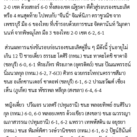
2-0 เซต ด้วยสกอร์ 6-0 ทั้งสองเซต ณัฐรดา ตีตั๋วสู่รอบรองชนะเลิศ
หรือ 4 คนสุดท้าย ไปพบกับ "จีนนี่" จิณห์นิภา ตราชูวณิช จาก
เพชรบุรี มือ 6 ของไทย ที่เข้ารอบด้วยการชนะ จิตตานันท์ วิมุกตา
นนท์ จากพิษณุโลก มือ 3 ของไทย 2-0 เซต 6-2, 6-1
ส่วนผลการแข่งขันรอบก่อนรองชนะเลิศคู่อื่น ๆ มีดังนี้ รุ่นอายุไม่
เกิน 12 ปี ชายเดี่ยว ธรรมะ โคศิริ (กทม.) ชนะ ทาคะโตชิ ซาคาอิ
(ชลบุรี) 6-0, 6-1 พิระภัทร พิระภาค (อุตรดิตถ์) ชนะ ปัณณพรรธน์
นิ่มนวลกุล (กทม.) 6-2, 7-6(3) ศิวกร ฉวยกระโทก(นครราชสีมา)
ชนะ อเล็กซานเดอร์ ซาดอฟ (ชลบุรี) 6-1, 6-2 ปาณะวัฒศ์ เซี่ยง
เห็น (ภูเก็ต) ชนะ พัชรพล หลีกุล (สงขลา) 6-4, 6-4
หญิงเดี่ยว ปวีณอร นวลศรี (ปทุมธานี) ชนะ พลอยทิพย์ ธนศิรินว
กุล (กทม.) 6-0, 6-0 พลอยเพชร ด้วงเขียว (สงขลา) ชนะ ณวรรญา
ณภาสวรรณ (ปทุมธานี) 6-1, 6-2 แพรวา เทพหัสดิน ณ อยุธยา
(กทม.) ชนะ พิมพ์พิศา วงษ์วานิชขจร (กทม.) 6-1, 6-2 ปัฐน์ธินันต์