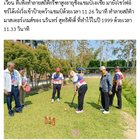
เวียน ที่เพิ่งทำลายสถิติกรีฑาสูงอายุชิงแชมป์เอเชีย มายังโชว์ฟอ์
ชร์ได้เจ๋งวิ่งเข้าป้ายคว้าแชมป์ด้วยเวลา 11.26 วินาที ทำลายสถิติา
มาสเตอร์เกมส์ของ นรินทร์ สุทธิศักดิ์ ที่ทำไว้ในปี 1999 ด้วยเวลา
11.33 วินาที