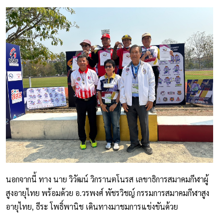
นอกจากนี้ ทาง นาย วิวัฒน์ วิกรานตโนรส เลขาธิการสมาคมกีฬาผู้
สูงอายุไทย พร้อมด้วย อ.วรพงศ์ พัชรวิชญ์ กรรมการสมาคมกีฬาสูง
อายุไทย, ธีระ โพธิ์พานิช เดินทางมาชมการแข่งขันด้วย