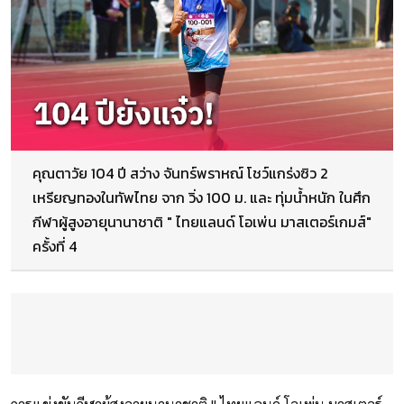
คุณตาวัย 104 ปี สว่าง จันทร์พราหณ์ โชว์แกร่งซิว 2
เหรียญทองในทัพไทย จาก วิ่ง 100 ม. และ ทุ่มน้ำหนัก ในศึก
กีฬาผู้สูงอายุนานาชาติ " ไทยแลนด์ โอเพ่น มาสเตอร์เกมส์"
ครั้งที่ 4