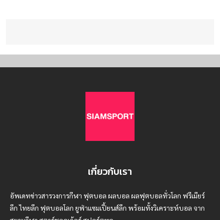
เกี่ยวกับเรา
อัพเดทข่าวสารวงการกีฬา ฟุตบอล ผลบอล ผลฟุตบอลทั่วโลก ฟรีเมียร์
ลีก ไทยลีก ฟุตบอลโลก ยูฟ่าแซมเปี้ยนส์ลีก พร้อมทั้งวิเคราะห์บอล จาก