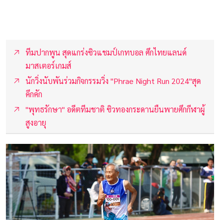
ทีมปากพูน สุดแกร่งซิวแชมป์เกทบอล ศึกไทยแลนด์
มาสเตอร์เกมส์
นักวิ่งนับพันร่วมกิจกรรมวิ่ง "Phrae Night Run 2024"สุด
คึกคัก
"พุทธรักษา" อดีตทีมชาติ ซิวทองกระดานยืนพายศึกกีฬาผู้
สูงอายุ