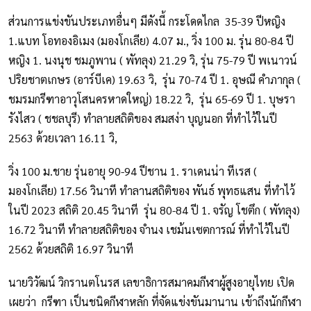
ส่วนการแข่งขันประเภทอื่นๆ มีดังนี้ กระโดดไกล 35-39 ปีหญิง
1.แบท โอทองอิเมง (มองโกเลีย) 4.07 ม., วิ่ง 100 ม. รุ่น 80-84 ปี
หญิง 1. นงนุช ชมภูพาน ( พัทลุง) 21.29 วิ, รุ่น 75-79 ปี พเนาวน์
ปริยชาตเกษร (อาร์บีเค) 19.63 วิ, รุ่น 70-74 ปี 1. อุษณี คำภากุล (
ชมรมกรีฑาอาวุโสนครหาดใหญ่) 18.22 วิ, รุ่น 65-69 ปี 1. บุษรา
รังไสว ( ชชลบุรี) ทำลายสถิติของ สมสง่า บุญนอก ที่ทำไว้ในปี
2563 ด้วยเวลา 16.11 วิ,
วิ่ง 100 ม.ชาย รุ่นอายุ 90-94 ปีชาน 1. ราเดนน่า ทีเรส (
มองโกเลีย) 17.56 วินาที ทำลานสถิติของ พันธ์ พุทธแสน ที่ทำไว้
ในปี 2023 สถิติ 20.45 วินาที รุ่น 80-84 ปี 1. จรัญ โชตึก ( พัทลุง)
16.72 วินาที ทำลายสถิติของ จำนง เชม้นเซตการณ์ ที่ทำไว้ในปี
2562 ด้วยสถิติ 16.97 วินาที
นายวิวัฒน์ วิกรานตโนรส เลขาธิการสมาคมกีฬาผู้สูงอายุไทย เปิด
เผยว่า กรีฑา เป็นชนิดกีฬาหลัก ที่จัดแข่งขันมานาน เข้าถึงนักกีฬา