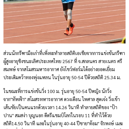
ส่วนนักกรีฑามือเก๋าที่เพิ่งจะทำลายสถิติเอเชียจากการแข่งขันกรีฑา
ผู้สูงอายุชิงชนะเลิศประเทศไทย 2567 ที่ จ.สกลนคร สายเนตร ศรี
สมพษ์ จากสโมสรมหารอากาศ ยังโชว์ฟอร์มได้อย่างยอดเยี่ยม
ประเดิมคว้าทองพุ่งแหลน ในรุ่นอายุ 50-54 ปีด้วยสถิติ 25.34 ม.
ในขณะที่การแข่งขันวิ่ง 100 ม. รุ่นอายุ 50-54 ปีหญิง นักวิ่ง
จาก"ทัพฟ้า" สโมสรทหารอากาศ ดวงเดือน ไพศาล สุดเจ๋ง วิ่งเข้า
เส้นชัยเป็นคนแรกด้วยเวลา 14.26 วินาที ทำลายสถิติของ "ป้า
ปาน" สมสง่า บุญนอก ดีดรีแชมป์โลกในรอบ 11 ที่ทำไว้ด้วย
สถิติ14.50 วินาที และในรุ่นอายุ 40-44 ปีชาย"ต้อม" จิรพงษ์ เมฆ