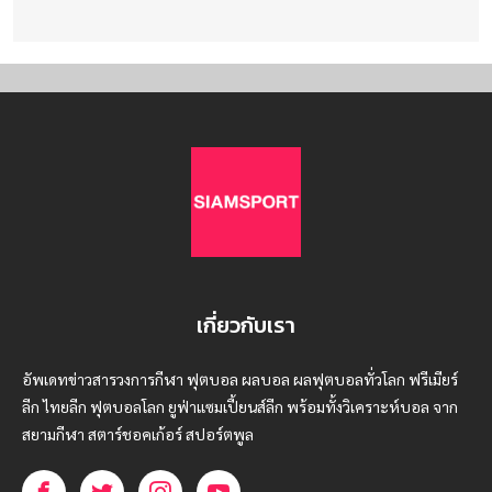
เกี่ยวกับเรา
อัพเดทข่าวสารวงการกีฬา ฟุตบอล ผลบอล ผลฟุตบอลทั่วโลก ฟรีเมียร์
ลีก ไทยลีก ฟุตบอลโลก ยูฟ่าแซมเปี้ยนส์ลีก พร้อมทั้งวิเคราะห์บอล จาก
สยามกีฬา สตาร์ชอคเก้อร์ สปอร์ตพูล