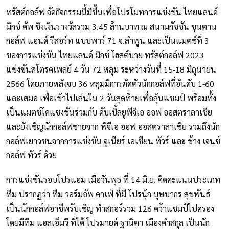
ทรัสต์กอล์ฟ จัดกิจกรรมนี้มีขึ้นเพื่อโปรโมทการแข่งขัน ไทยแลนด์
มิกซ์ คัพ ชิงเงินรางวัลรวม 3.45 ล้านบาท ณ สนามกัซซัน ขุนตาน
กอล์ฟ แอนด์ รีสอร์ท แบบพาร์ 71 จ.ลำพูน และเป็นแมตช์ที่ 3
ของการแข่งขัน ไทยแลนด์ มิกซ์ โฮสต์บาย ทรัสต์กอล์ฟ 2023
แข่งขันสโตรคเพลย์ 4 วัน 72 หลุม ระหว่างวันที่ 15-18 มิถุนายน
2566 โดยภายหลังจบ 36 หลุมมีการตัดตัวนักกอล์ฟที่อันดับ 1-60
และเสมอ เพื่อเข้าไปเล่นใน 2 วันสุดท้ายเพื่อลุ้นแชมป์ พร้อมทั้ง
เป็นแมตช์โคแซงชั่นร่วมกับ ดับเบิ้ลยูพีจีเอ ออฟ ออสตราลาเชีย
และยังเชิญนักกอล์ฟชายจาก พีจีเอ ออฟ ออสตราลาเซีย รวมถึงนัก
กอล์ฟเยาวชนจากการแข่งขัน จูเนียร์ เอเชียน ทัวร์ และ ช้าง เจนซ์
กอล์ฟ ทัวร์ ด้วย
การแข่งขันรอบโปรแอม เมื่อวันพุธ ที่ 14 มิ.ย. คิดคะแนนประเภท
ทีม ปรากฏว่า ทีม วอร์มอัพ คาเฟ่ ที่มี โปรนุ้ก บุษบากร สุขพันธ์
เป็นนักกอล์ฟอาชีพรับเชิญ ทำสกอร์รวม 126 คว้าแชมป์ไปครอง
โดยมีทีม แอลเอ็มวี ที่ได้ โปรมายด์ ฐานิตา เมืองคำสกุล เป็นนัก