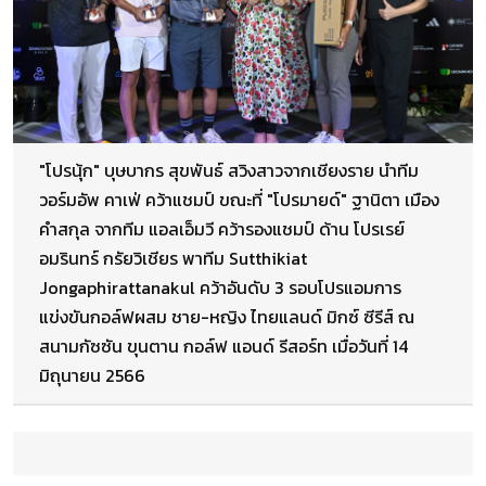
"โปรนุ้ก" บุษบากร สุขพันธ์ สวิงสาวจากเชียงราย นำทีม
วอร์มอัพ คาเฟ่ คว้าแชมป์ ขณะที่ "โปรมายด์" ฐานิตา เมือง
คำสกุล จากทีม แอลเอ็มวี คว้ารองแชมป์ ด้าน โปรเรย์
อมรินทร์ กรัยวิเชียร พาทีม Sutthikiat
Jongaphirattanakul คว้าอันดับ 3 รอบโปรแอมการ
แข่งขันกอล์ฟผสม ชาย-หญิง ไทยแลนด์ มิกซ์ ซีรีส์ ณ
สนามกัซซัน ขุนตาน กอล์ฟ แอนด์ รีสอร์ท เมื่อวันที่ 14
มิถุนายน 2566