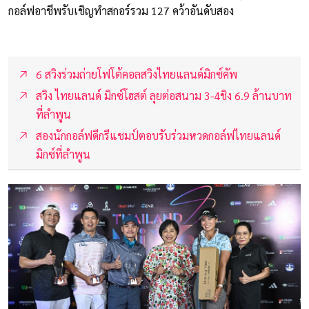
กอล์ฟอาชีพรับเชิญทำสกอร์รวม 127 คว้าอันดับสอง
6 สวิงร่วมถ่ายโฟโต้คอลสวิงไทยแลนด์มิกซ์คัพ
สวิง ไทยแลนด์ มิกซ์โฮสต์ ลุยต่อสนาม 3-4ชิง 6.9 ล้านบาท
ที่ลำพูน
สองนักกอล์ฟดีกรีแชมป์ตอบรับร่วมหวดกอล์ฟไทยแลนด์
มิกซ์ที่ลำพูน