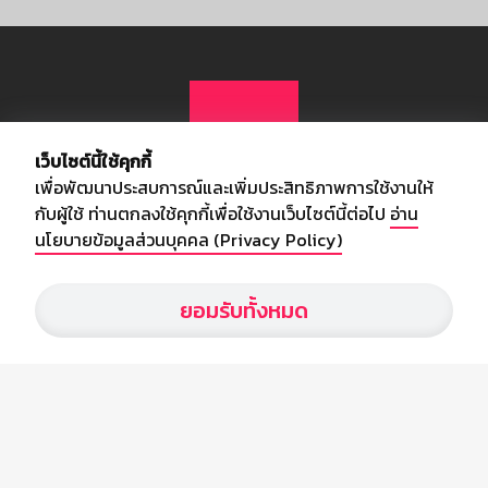
เว็บไซต์นี้ใช้คุกกี้
เพื่อพัฒนาประสบการณ์และเพิ่มประสิทธิภาพการใช้งานให้
กับผู้ใช้ ท่านตกลงใช้คุกกี้เพื่อใช้งานเว็บไซต์นี้ต่อไป
อ่าน
นโยบายข้อมูลส่วนบุคคล (Privacy Policy)
เกี่ยวกับเรา
ยอมรับทั้งหมด
อัพเดทข่าวสารวงการกีฬา ฟุตบอล ผลบอล ผลฟุตบอลทั่วโลก ฟรีเมียร์
ลีก ไทยลีก ฟุตบอลโลก ยูฟ่าแซมเปี้ยนส์ลีก พร้อมทั้งวิเคราะห์บอล จาก
สยามกีฬา สตาร์ชอคเก้อร์ สปอร์ตพูล
บริษัท สยามสปอร์ต ซินติเคท จำกัด (มหาชน)