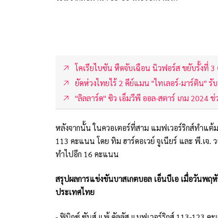
โคเรียไบซัน หืดจับเฉือน นิวฟอร์ส ขยับรั้งที่
ยัดห่วงไทยไร้ 2 คีย์แมน "ไทเลอร์-มาร์ติน" รับ
"ลิลลาร์ด" ซิว เอ็มวีพี ออล-สตาร์ เกม 2024 
หลังจากนั้น ในควอเตอร์ที่สาม แมฟเวอร์ริกส์ทำแต้ม
113 คะแนน โดย ทิม ฮาร์ดอเวย์ จูเนียร์ และ พี.เจ.
ทำไปอีก 16 คะแนน
สรุปผลการแข่งขันบาสเกตบอล เอ็นบีเอ เมื่อวันพฤหัส
ประเทศไทย
- ฟินิกซ์ ซันส์ แพ้ ดัลลัส แมฟเวอร์ริกส์ 113-123 