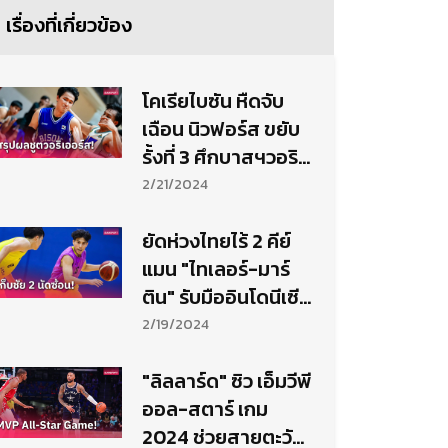
เรื่องที่เกี่ยวข้อง
โคเรียไบซัน หืดจับ
เฉือน นิวฟอร์ส ขยับ
รั้งที่ 3 ศึกบาสฯวอริ
เออร์ส 2024
2/21/2024
ยัดห่วงไทยไร้ 2 คีย์
แมน "ไทเลอร์-มาร์
ติน" รับมืออินโดนีเซี
ยศึกฟีบ้าเอเชีย
2/19/2024
"ลิลลาร์ด" ซิว เอ็มวีพี
ออล-สตาร์ เกม
2024 ช่วยสายตะวัน