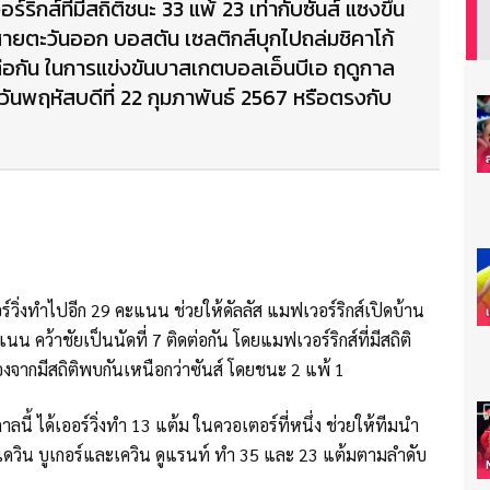
ร์ริกส์ที่มีสถิติชนะ 33 แพ้ 23 เท่ากับซันส์ แซงขึ้น
ายตะวันออก บอสตัน เซลติกส์บุกไปถล่มชิคาโก้
ดต่อกัน ในการแข่งขันบาสเกตบอลเอ็นบีเอ ฤดูกาล
วันพฤหัสบดีที่ 22 กุมภาพันธ์ 2567 หรือตรงกับ
์วิ่งทำไปอีก 29 คะแนน ช่วยให้ดัลลัส แมฟเวอร์ริกส์เปิดบ้าน
 คว้าชัยเป็นนัดที่ 7 ติดต่อกัน โดยแมฟเวอร์ริกส์ที่มีสถิติ
ื่องจากมีสถิติพบกันเหนือกว่าซันส์ โดยชนะ 2 แพ้ 1
าลนี้ ได้เออร์วิ่งทำ 13 แต้ม ในควอเตอร์ที่หนึ่ง ช่วยให้ทีมนำ
ได้เดวิน บูเกอร์และเควิน ดูแรนท์ ทำ 35 และ 23 แต้มตามลำดับ