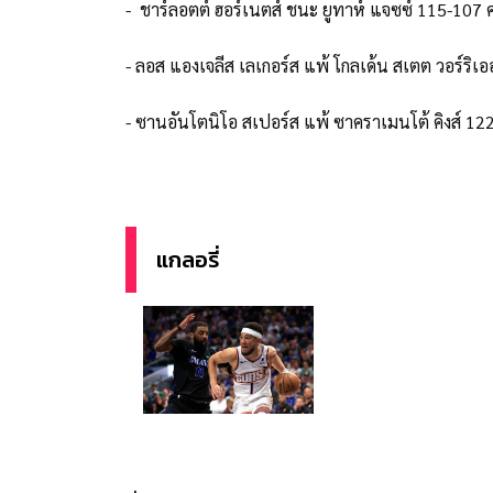
- ชาร์ลอตต์ ฮอร์เนตส์ ชนะ ยูทาห์ แจซซ์ 115-10
- ลอส แองเจลีส เลเกอร์ส แพ้ โกลเด้น สเตต วอร์ริ
- ซานอันโตนิโอ สเปอร์ส แพ้ ซาคราเมนโต้ คิงส์ 
แกลอรี่