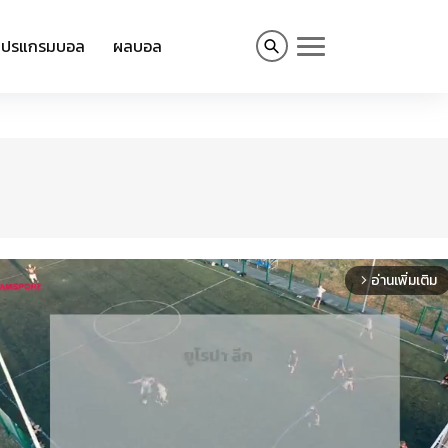
โปรแกรมบอล
ผลบอล
อ่านเพิ่มเติม
arrow_forward_ios