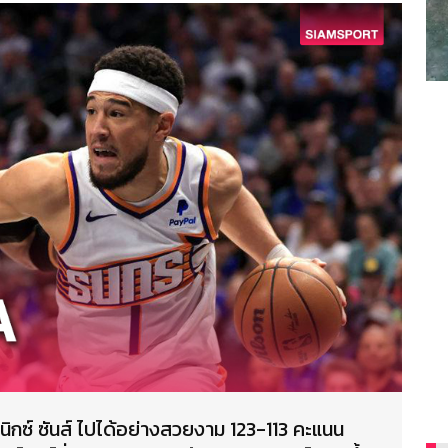
ินิกซ์ ซันส์ ไปได้อย่างสวยงาม 123-113 คะแนน