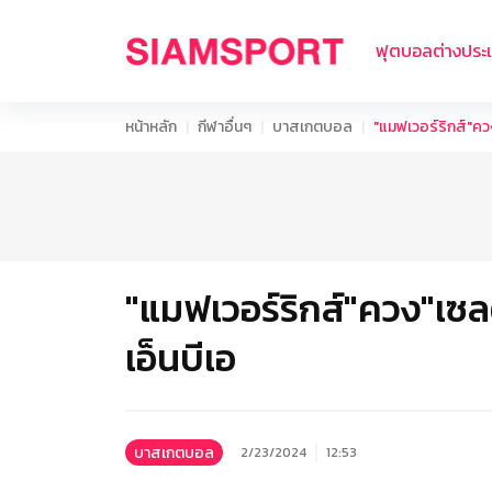
ฟุตบอลต่างประ
หน้าหลัก
กีฬาอื่นๆ
บาสเกตบอล
"แมฟเวอร์ริกส์"ควง
"แมฟเวอร์ริกส์"ควง"เซล
เอ็นบีเอ
บาสเกตบอล
2/23/2024
12:53