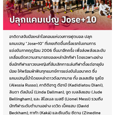
อาดิดาสจับมือเหล่าไอคอนแห่งวงการฟุตบอล ปลุก
แคมเปญ “Jose+10” ที่เคยเกิดขึ้นครั้งแรกในเกมการ
แข่งขันภาคฤดูร้อน 2006 ขึ้นมาอีกครั้ง เพื่อส่งพลังและขับ
เคลื่อนขีดความสามารถของเหล่านักกีฬา โดยเฉพาะอย่าง
ยิ่งนักกีฬาเยาวชนหญิงที่ล้มเลิกการเล่นกีฬาตั้งแต่อายุยัง
น้อย ให้พร้อมฝ่าฟันทุกแมทช์การแข่งขันในอนาคต ซึ่ง
แคมเปญนี้นำโดยเหล่าดาวดังมากมาย ทั้ง อเลสเซีย รุสโซ
(Alessia Russo), คาดิดิอาตู ดีอานี (Kadidiatou Diani),
ลินดา ดัลมันน์ (Linda Dallman), จูด เบลลิงแฮม (Jude
Bellingham), และ ลิโอเนล เมสซี (Lionel Messi) รวมถึง
นักกีฬาระดับตำนานอย่าง เดวิด เบ็คแฮม (David
Beckham), กาก้า (Kaká) และซีเนดีน ซีดาน (Zinedine