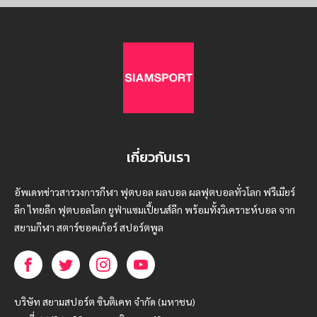
เกี่ยวกับเรา
อัพเดทข่าวสารวงการกีฬา ฟุตบอล ผลบอล ผลฟุตบอลทั่วโลก ฟรีเมียร์
ลีก ไทยลีก ฟุตบอลโลก ยูฟ่าแซมเปี้ยนส์ลีก พร้อมทั้งวิเคราะห์บอล จาก
สยามกีฬา สตาร์ชอคเก้อร์ สปอร์ตพูล
บริษัท สยามสปอร์ต ซินติเคท จำกัด (มหาชน)